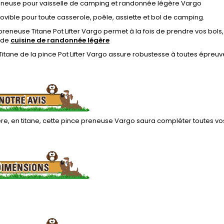
eneuse pour vaisselle de camping et randonnée légère Vargo
vible pour toute casserole, poêle, assiette et bol de camping.
preneuse Titane Pot Lifter Vargo permet à la fois de prendre vos bols
e de
cuisine de randonnée légère
Titane de la pince Pot Lifter Vargo assure robustesse à toutes épreuve
ère, en titane, cette pince preneuse Vargo saura compléter toutes 