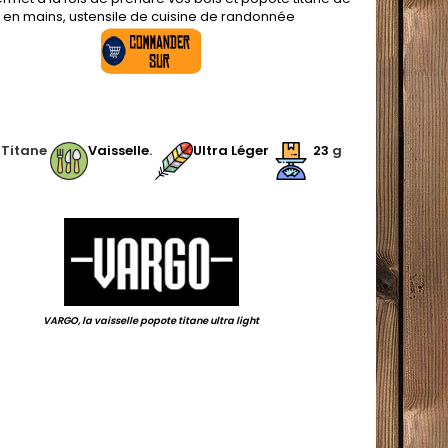
en mains, ustensile de cuisine de randonnée
.
Titane
Vaisselle
.
Ultra Léger
23
g
.
VARGO, la vaisselle popote titane ultra light