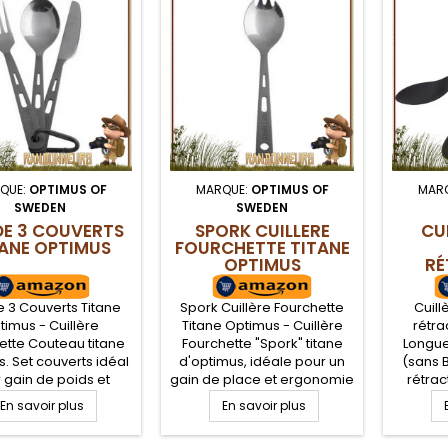
QUE:
OPTIMUS OF
MARQUE:
OPTIMUS OF
MAR
SWEDEN
SWEDEN
DE 3 COUVERTS
SPORK CUILLERE
CU
ANE OPTIMUS
FOURCHETTE TITANE
OPTIMUS
RÉ
 3 Couverts Titane
Spork Cuillère Fourchette
Cuil
timus - Cuillère
Titane Optimus - Cuillère
rétra
ette Couteau titane
Fourchette "Spork" titane
Longue
. Set couverts idéal
d'optimus, idéale pour un
(sans 
 gain de poids et
gain de place et ergonomie
rétrac
esse en randonnée
d'utilisation en randonnée
Spoon 
En savoir plus
En savoir plus
e et camping. 100%
légère et camping. 100%
té
ultra légère, poignée
titane, ultra light, poignée
démo