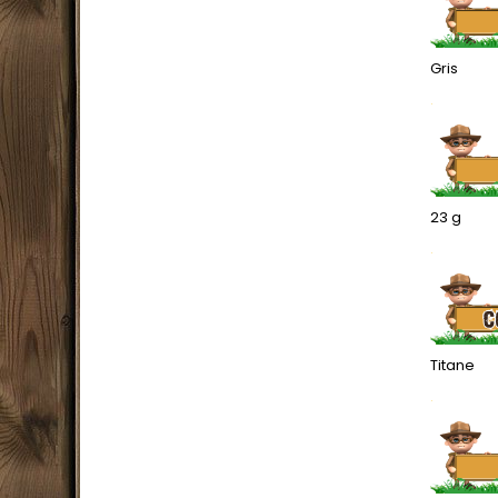
Gris
.
23 g
.
Titane
.