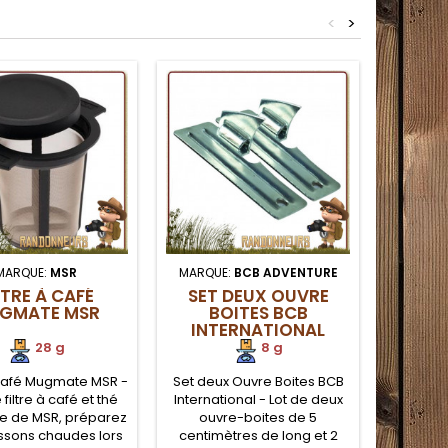
er la dégustation de
Non allergénique, le titane
titane e
s lyophilisés en
est un métal robuste et très
<
>
et tr
ets, ainsi que le
léger pour les randonneurs
rando
oyage. Cuiller de
g pour randonner
léger
MARQUE:
MSR
MARQUE:
BCB ADVENTURE
MARQU
LTRE À CAFÉ
SET DEUX OUVRE
SPATU
GMATE MSR
BOITES BCB
SEA
INTERNATIONAL
28 g
8 g
 Café Mugmate MSR -
Set deux Ouvre Boites BCB
Spatule
 filtre à café et thé
International - Lot de deux
Summ
 de MSR, préparez
ouvre-boites de 5
repliabl
ssons chaudes lors
centimètres de long et 2
est un u