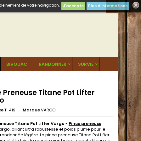
 pleinement de votre navigation.

J'accepte
Plus d'informations
BIVOUAC
RANDONNER
SURVIE
 Preneuse Titane Pot Lifter
o
ce
T-419
Marque
VARGO
eneuse Titane Pot Lifter Vargo
-
Pince preneuse
Vargo
, alliant ultra robustesse et poids plume pour le
a randonnée légère. La pince preneuse Titane Pot Lifter
rmet à la fois de prendre vos bols et popote titane de