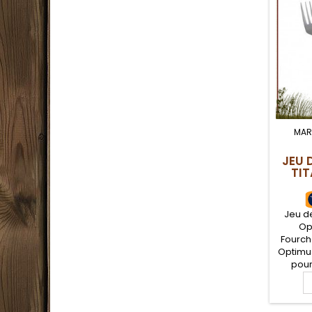
MAR
JEU 
TIT
Jeu de
Op
Fourch
Optimus
pour
robust
légèr
titane, 