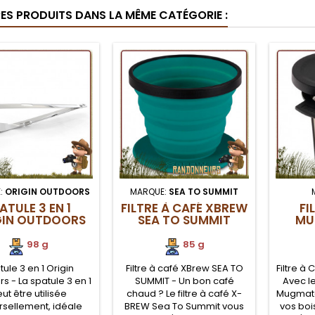
che finitions mate.
finition mate, cuillère polie.
favoris
RES PRODUITS DANS LA MÊME CATÉGORIE :
ergénique, le titane
Un seul couvert randonnée
repa
métal robuste et très
légère, associant cuillère et
sach
our les randonneurs
fourchette.
nett
campin
:
ORIGIN OUTDOORS
MARQUE:
SEA TO SUMMIT
ATULE 3 EN 1
FILTRE À CAFÉ XBREW
FI
GIN OUTDOORS
SEA TO SUMMIT
MU
98 g
85 g
ule 3 en 1 Origin
Filtre à café XBrew SEA TO
Filtre à
s - La spatule 3 en 1
SUMMIT - Un bon café
Avec le
ut être utilisée
chaud ? Le filtre à café X-
Mugmate
rsellement, idéale
BREW Sea To Summit vous
vos boi