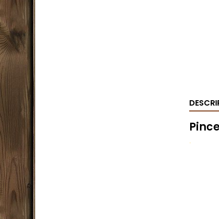
DESCRI
Pince
.