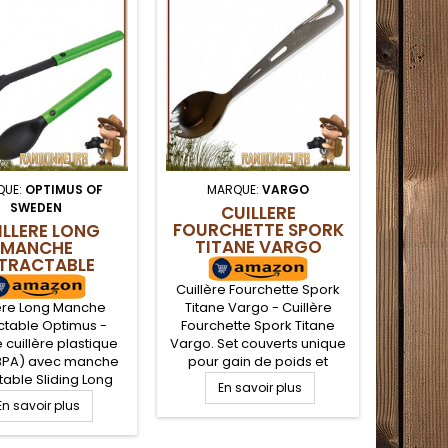
QUE:
OPTIMUS OF
MARQUE:
VARGO
MA
SWEDEN
CUILLERE
CUI
FOURCHETTE SPORK
TI
ILLERE LONG
TITANE VARGO
MANCHE
TRACTABLE
OPTIMUS
Cuillère Fourchette Spork
Cuillere
lère Long Manche
Titane Vargo - Cuillère
- Cuillè
ctable Optimus -
Fourchette Spork Titane
Scork
 cuillère plastique
Vargo. Set couverts unique
unique 
BPA) avec manche
pour gain de poids et
et 
table Sliding Long
robustesse en randonnée
En savoir plus
rando
d'Optimus. Manche
légère et camping. 100%
E
En savoir plus
camping.
lescopique et
titane, ultra légère, clip
légère,
ntable afin de
d'attache sur le manche.
boite 