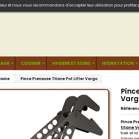
isateur et nous vous recommandons d'accepter leur utilisation pour profiter
AGE
CUISINER
HYGIENE ET SOINS
HYDRATATION
isine
Pince Preneuse Titane Pot Lifter Vargo
Pince
Varg
Référen
Pince Pr
titane 
trek et l
Vargo pe