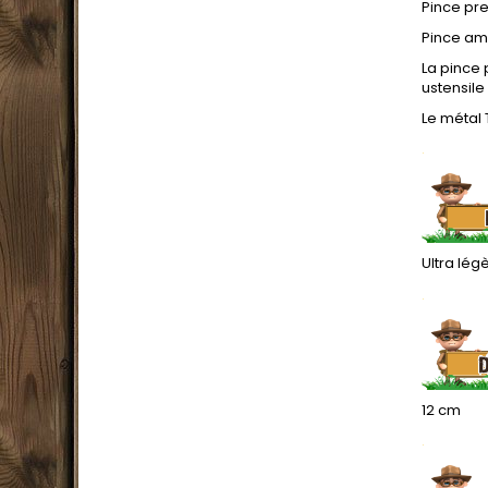
Pince pr
Pince amo
La pince 
ustensil
Le métal 
.
Ultra lég
.
12 cm
.