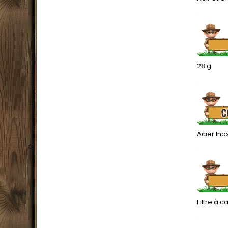
.
28 g
.
Acier In
.
Filtre à 
.