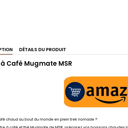
PTION
DÉTAILS DU PRODUIT
re à Café Mugmate MSR
afé chaud au bout du monde en plein trek nomade ?
iltre à café et thé Mugmate de MSR, préparez vos boissons chaudes 