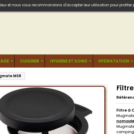
isateur et nous vous recommandons d'accepter leur utilisation pour profiter
AGE
CUISINER
HYGIENE ET SOINS
HYDRATATION
Mugmate MSR
Filt
Référen
Filtre 
Mugmate 
nomade 
Mugmate 
camping 