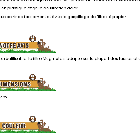
n plastique et grille de filtration acier
e se rince facilement et évite le gaspillage de filtres à papier
et réutilisable, le filtre Mugmate s'adapte sur la plupart des tasses e
5 cm