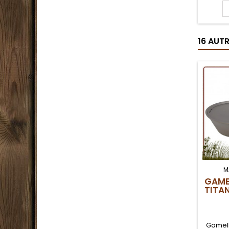
Compos
12 cm,
compa
seulemen
16 AUT
dans 
popo
M
GAME
TITA
Gamell