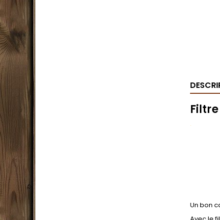
DESCRI
Filt
.
Un bon c
Avec le f