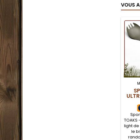
VOUS A
M
SP
ULTR
Spork
TOAKS - 
light de
le b
rando