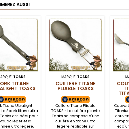
IMEREZ AUSSI
ARQUE:
TOAKS
MARQUE:
TOAKS
M
ORK TITANE
CUILLERE TITANE
COUV
ALIGHT TOAKS
PLIABLE TOAKS
T
TIT
 Titane UltraLight
Cuillere Titane Pliable
Couvert
Le Spork titane ultra
TOAKS - La cuillère pliante
Titaniu
 Toaks est idéal pour
Toaks se compose d'une
couvert
ivouac léger et la
cuillère en titane ultra
compose
nnée ultra légère.
légère repliable sur
et d'u