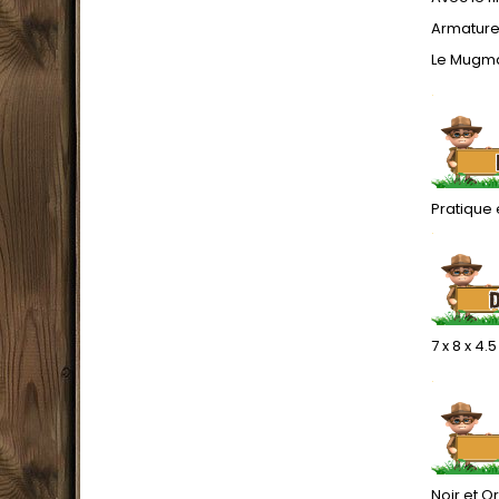
Armature e
Le Mugmat
.
Pratique 
.
7 x 8 x 4.
.
Noir et Or