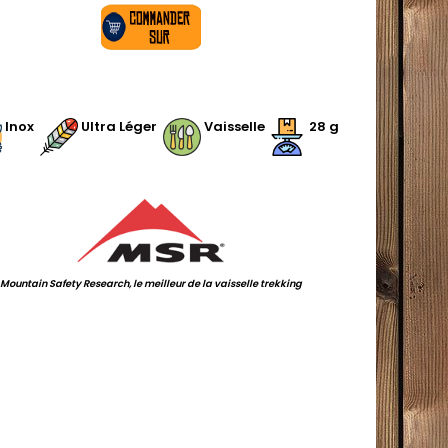
.
.
Inox
.
.
Ultra Léger
.
.
Vaisselle
.
28 g
.
Mountain Safety Research, le meilleur de la vaisselle trekking