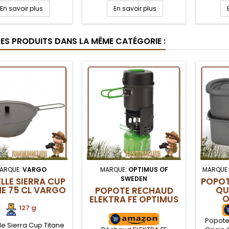
é d'un manche de
manche filaire, idéale pour
ultra lé
En savoir plus
En savoir plus
 le spork est aussi
le bivouac léger et
biv
ct que léger pour
randonnée ultra light, cette
randon
t 12.5 g et se glisse
cuillère est aussi compacte
manchon
RES PRODUITS DANS LA MÊME CATÉGORIE :
une poche ou une
que légère et se glisse
reg
te titane Toaks.
dans une poche ou une
couverts
popote titane Toaks
en 
ARQUE:
VARGO
MARQUE:
OPTIMUS OF
MARQUE
SWEDEN
LLE SIERRA CUP
POPOT
NE 75 CL VARGO
QU
POPOTE RÉCHAUD
O
ELEKTRA FE OPTIMUS
127 g
Popote
e Sierra Cup Titane