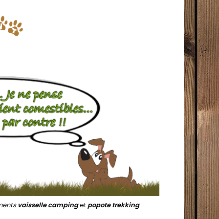
ments
vaisselle camping
et
popote trekking