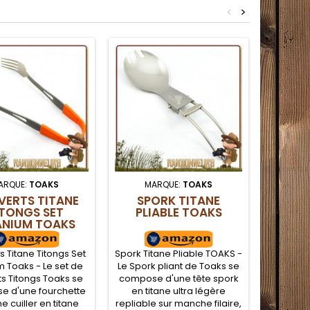
<
>
ARQUE:
TOAKS
MARQUE:
TOAKS
MA
ERTS TITANE
SPORK TITANE
TASSE
ITONGS SET
PLIABLE TOAKS
ANIUM TOAKS
s Titane Titongs Set
Spork Titane Pliable TOAKS -
TASSE T
m Toaks - Le set de
Le Spork pliant de Toaks se
- La tass
s Titongs Toaks se
compose d'une tête spork
en titan
 d'une fourchette
en titane ultra légère
la rand
ne cuiller en titane
repliable sur manche filaire,
D'un vo