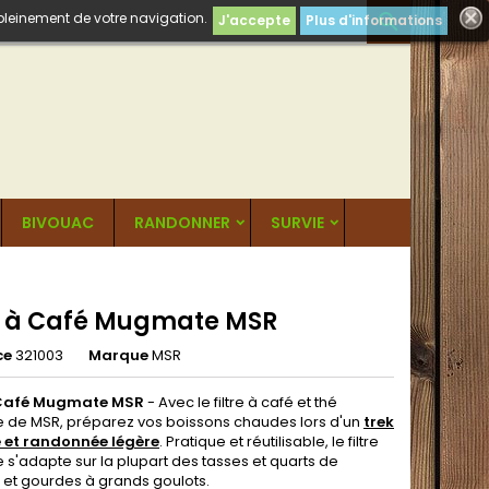
 pleinement de votre navigation.

J'accepte
Plus d'informations
BIVOUAC
RANDONNER
SURVIE
re à Café Mugmate MSR
ce
321003
Marque
MSR
à Café Mugmate MSR
- Avec le filtre à café et thé
de MSR, préparez vos boissons chaudes lors d'un
trek
et randonnée légère
. Pratique et réutilisable, le filtre
s'adapte sur la plupart des tasses et quarts de
et gourdes à grands goulots.