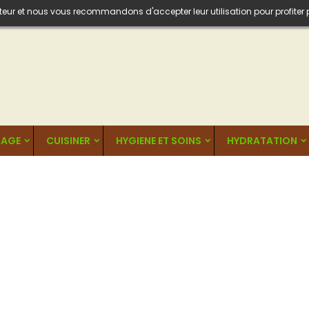
isateur et nous vous recommandons d'accepter leur utilisation pour profiter
AGE
CUISINER
HYGIENE ET SOINS
HYDRATATION