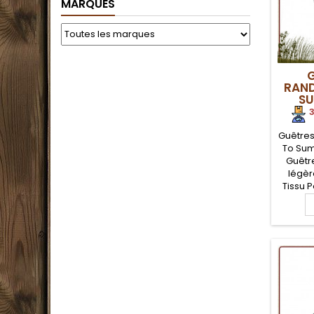
MARQUES
G
RAND
SU
3
Guêtre
To Sum
Guêtr
légèr
Tissu 
et ré
avant ve
gomme 
sur l
cheville
contr
boue
poin