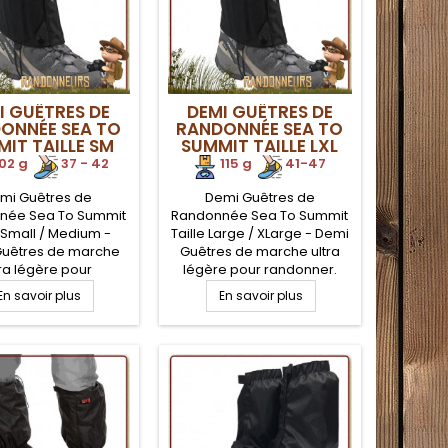
I GUÊTRES DE
DEMI GUÊTRES DE
ONNÉE SEA TO
RANDONNÉE SEA TO
IT TAILLE SM
SUMMIT TAILLE LXL
02 g
.
.
37 - 42
115 g
.
.
41-47
mi Guêtres de
Demi Guêtres de
née Sea To Summit
Randonnée Sea To Summit
e Small / Medium -
Taille Large / XLarge - Demi
uêtres de marche
Guêtres de marche ultra
tra légère pour
légère pour randonner.
r. Tissu Taslan light
Tissu Taslan light et
En savoir plus
En savoir plus
sistant. Fermeture
résistant. Fermeture avant
lcro. Insert intérieur
velcro. Insert intérieur
pour bon maintien
gomme pour bon maintien
e haut et bas de la
sur le haut et bas de la
. Protection efficace
cheville. Protection efficace
 l'eau, la pluie, la
contre l'eau, la pluie, la
et le sable. Pour
boue et le sable. Pour
tures de 37 à 42.
pointures de 41 - 47.