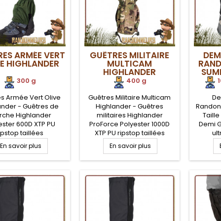
ES ARMÉE VERT
GUÊTRES MILITAIRE
DEM
VE HIGHLANDER
MULTICAM
RAND
HIGHLANDER
SUMM
300 g
400 g
1
s Armée Vert Olive
Guêtres Militaire Multicam
De
ander - Guêtres de
Highlander - Guêtres
Randon
che Highlander
militaires Highlander
Taill
ester 600D XTP PU
ProForce Polyester 1000D
Demi G
ipstop taillées
XTP PU ripstop taillées
ul
ialement pour les
spécialement pour les
randonne
En savoir plus
En savoir plus
 pour épouser les
hommes pour épouser les
et ré
ormes, guêtres
formes, guêtres
avant ve
confortables,
confortables,
gomme 
éables et faciles à
imperméables et faciles à
sur l
 pour une protection
enfiler pour une protection
cheville
um de vos bas de
optimum de vos bas de
contre
es en conditions
jambes en conditions
boue 
es, par tous temps.
extrêmes, par tous temps.
poin