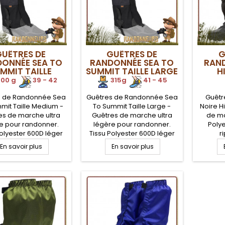
UÊTRES DE
GUÊTRES DE
G
ONNÉE SEA TO
RANDONNÉE SEA TO
RAN
MMIT TAILLE
SUMMIT TAILLE LARGE
H
MEDIUM
00 g
.
.
39 - 42
315g
.
.
41 - 45
s de Randonnée Sea
Guêtres de Randonnée Sea
Guêtr
mit Taille Medium -
To Summit Taille Large -
Noire H
es de marche ultra
Guêtres de marche ultra
de m
e pour randonner.
légère pour randonner.
Polye
Polyester 600D léger
Tissu Polyester 600D léger
r
sistant. Fermeture
et résistant. Fermeture
spéci
En savoir plus
En savoir plus
lcro. Insert intérieur
avant velcro. Insert intérieur
hommes
pour bon maintien
gomme pour bon maintien
fo
e haut et bas de la
sur le haut et bas de la
. Protection efficace
cheville. Protection efficace
impermé
e l'eau, la pluie, la
contre l'eau, la pluie, la
enfiler
 et le sable. Pour
boue et le sable. Pour
optim
tures de 39 à 42.
pointures de 41 à 45.
jamb
extrême