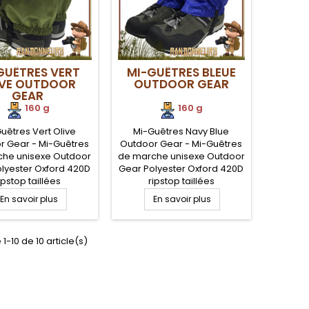
GUÊTRES VERT
MI-GUÊTRES BLEUE
IVE OUTDOOR
OUTDOOR GEAR
GEAR
160 g
160 g
uêtres Vert Olive
Mi-Guêtres Navy Blue
r Gear - Mi-Guêtres
Outdoor Gear - Mi-Guêtres
he unisexe Outdoor
de marche unisexe Outdoor
lyester Oxford 420D
Gear Polyester Oxford 420D
ipstop taillées
ripstop taillées
alement pour pour
spécialement pour pour
En savoir plus
En savoir plus
r les formes du bas
épouser les formes du bas
 jambe, guêtres
de jambe, guêtres
confortables,
confortables,
1-10 de 10 article(s)
éables et faciles à
imperméables et faciles à
 pour une protection
enfiler pour une protection
um de vos bas de
optimum de vos bas de
es en conditions
jambes en conditions
es, par tous temps.
extrêmes, par tous temps.