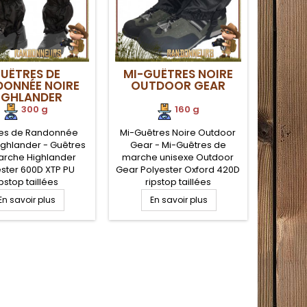
UÊTRES DE
MI-GUÊTRES NOIRE
DONNÉE NOIRE
OUTDOOR GEAR
IGHLANDER
300 g
160 g
es de Randonnée
Mi-Guêtres Noire Outdoor
ighlander - Guêtres
Gear - Mi-Guêtres de
arche Highlander
marche unisexe Outdoor
ster 600D XTP PU
Gear Polyester Oxford 420D
ipstop taillées
ripstop taillées
alement pour les
spécialement pour pour
En savoir plus
En savoir plus
 pour épouser les
épouser les formes du bas
rmes, guêtres
de jambe, guêtres
confortables,
confortables,
ables et faciles à
imperméables et faciles à
 pour une protection
enfiler pour une protection
um de vos bas de
optimum de vos bas de
es en conditions
jambes en conditions
s, par tous temps.
extrêmes, par tous temps.