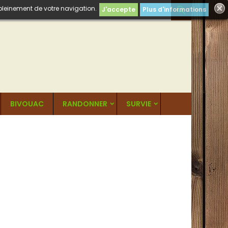
 pleinement de votre navigation.

J'accepte
Plus d'informations
BIVOUAC
RANDONNER
SURVIE