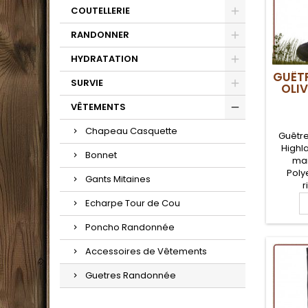
COUTELLERIE
RANDONNER
HYDRATATION
GUÊTR
SURVIE
OLI
VÊTEMENTS
Chapeau Casquette
Guêtre
Highl
Bonnet
mar
Poly
Gants Mitaines
r
spéc
Echarpe Tour de Cou
hommes
f
Poncho Randonnée
imperm
Accessoires de Vêtements
enfiler
optim
Guetres Randonnée
jamb
extrêm