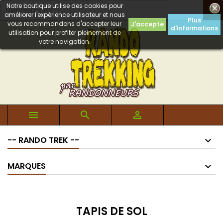
Notre boutique utilise des cookies pour

améliorer l'expérience utilisateur et nous
Plus
vous recommandons d'accepter leur
J'accepte
d'informations
utilisation pour profiter pleinement de
votre navigation.



-- RANDO TREK --
MARQUES
TAPIS DE SOL