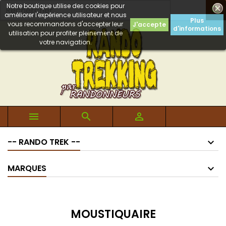
Notre boutique utilise des cookies pour

améliorer l'expérience utilisateur et nous
Plus
vous recommandons d'accepter leur
J'accepte
d'informations
utilisation pour profiter pleinement de
votre navigation.



-- RANDO TREK --
MARQUES
MOUSTIQUAIRE