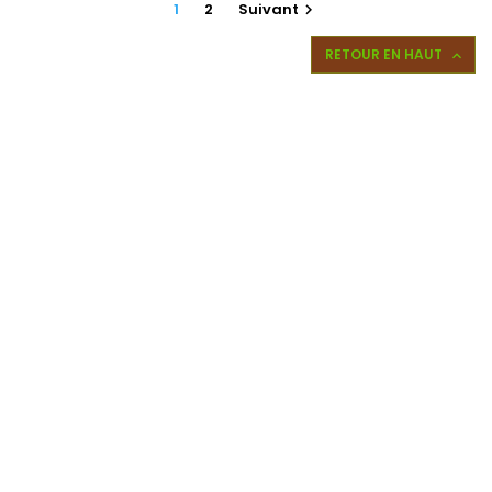
1
2
Suivant

RETOUR EN HAUT
