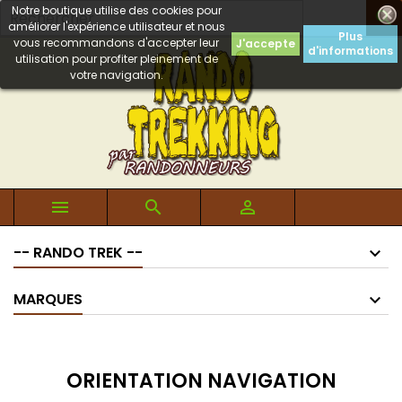
Notre boutique utilise des cookies pour

améliorer l'expérience utilisateur et nous
Plus
vous recommandons d'accepter leur
J'accepte
d'informations
utilisation pour profiter pleinement de
votre navigation.



-- RANDO TREK --
MARQUES
ORIENTATION NAVIGATION