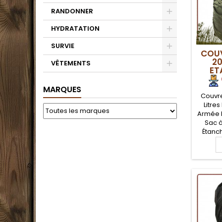
RANDONNER
HYDRATATION
SURVIE
COUV
20
VÊTEMENTS
ET
H
MARQUES
Couvre
Litre
Armée 
Sac à
Étanc
ARMEE, 
enduc
étanche
avec s
et tra
protec
dos pa
crap