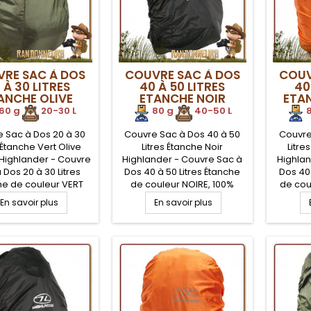
RE SAC À DOS
COUVRE SAC À DOS
COUV
 À 30 LITRES
40 À 50 LITRES
40
ANCHE OLIVE
ETANCHE NOIR
ETA
IGHLANDER
HIGHLANDER
H
60 g
.
20-30 L
80 g
.
40-50 L
8
 Sac à Dos 20 à 30
Couvre Sac à Dos 40 à 50
Couvre
s Étanche Vert Olive
Litres Étanche Noir
Litr
Highlander - Couvre
Highlander - Couvre Sac à
Highlan
 Dos 20 à 30 Litres
Dos 40 à 50 Litres Étanche
Dos 40 
he de couleur VERT
de couleur NOIRE, 100%
de cou
100% Polyester avec
Polyester avec enduction
Polyes
En savoir plus
En savoir plus
tion Polyuréthane
Polyuréthane étanche,
Polyu
, léger et compact,
léger et compact, avec sac
léger e
ac de compression
de compression et
de 
nsport. Idéal pour la
transport. Idéal pour la
trans
tion de votre sac à
protection de votre sac à
protec
r mauvais temps, ou
dos par mauvais temps, ou
dos par
ahutage extrême.
crapahutage extrême.
crap