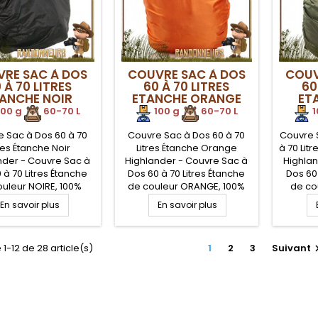
RE SAC À DOS
COUVRE SAC À DOS
COUV
 À 70 LITRES
60 À 70 LITRES
60
ANCHE NOIR
ETANCHE ORANGE
ET
IGHLANDER
HIGHLANDER
H
100 g
.
60-70 L
100 g
.
60-70 L
1
 Sac à Dos 60 à 70
Couvre Sac à Dos 60 à 70
Couvre 
tres Étanche Noir
Litres Étanche Orange
à 70 Lit
nder - Couvre Sac à
Highlander - Couvre Sac à
Highlan
 à 70 Litres Étanche
Dos 60 à 70 Litres Étanche
Dos 60 
uleur NOIRE, 100%
de couleur ORANGE, 100%
de co
ter avec enduction
Polyester avec enduction
100%
En savoir plus
En savoir plus
uréthane étanche,
Polyuréthane étanche,
enduc
t compact, avec sac
léger et compact, avec sac
étanche
 compression et
de compression et
avec s
 1-12 de 28 article(s)
1
2
3
Suivant
port. Idéal pour la
transport. Idéal pour la
et tran
tion de votre sac à
protection de votre sac à
protec
r mauvais temps, ou
dos par mauvais temps, ou
dos par
ahutage extrême.
crapahutage extrême.
crap