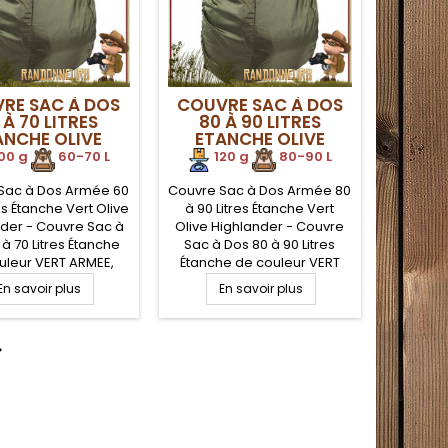
RE SAC À DOS
COUVRE SAC À DOS
 À 70 LITRES
80 À 90 LITRES
ANCHE OLIVE
ETANCHE OLIVE
IGHLANDER
HIGHLANDER
00 g
.
60-70 L
120 g
.
80-90 L
Sac à Dos Armée 60
Couvre Sac à Dos Armée 80
res Étanche Vert Olive
à 90 Litres Étanche Vert
der - Couvre Sac à
Olive Highlander - Couvre
à 70 Litres Étanche
Sac à Dos 80 à 90 Litres
uleur VERT ARMEE,
Étanche de couleur VERT
 Polyester avec
ARMEE, 100% Polyester avec
En savoir plus
En savoir plus
tion Polyuréthane
enduction Polyuréthane
, léger et compact,
étanche, léger et compact,
ac de compression
avec sac de compression

sport. Idéal pour la
et transport. Idéal pour la
tion de votre sac à
protection de votre sac à
 mauvais temps, ou
dos par mauvais temps, ou
ahutage extrême.
crapahutage extrême.