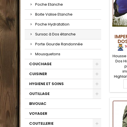
Poche Etanche
Boite Valise Etanche
Poche Hydratation
Sursac à Dos étanche
IMPE
DOS
Porte Gourde Randonnée
1
Mousquetons
Housse
Dos H
COUCHAGE
p
i
CUISINER
Highlan
pluie p
HYGIENE ET SOINS
rand
Litres.
OUTILLAGE
210D Po
étanch
BIVOUAC
tra
VOYAGER
COUTELLERIE