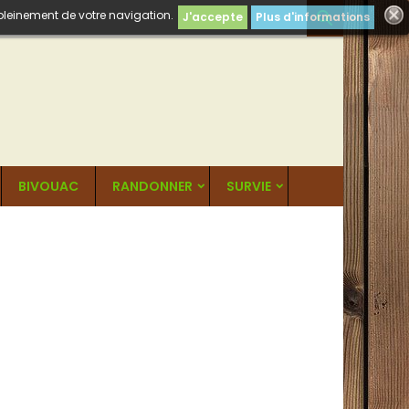
 pleinement de votre navigation.

J'accepte
Plus d'informations
BIVOUAC
RANDONNER
SURVIE