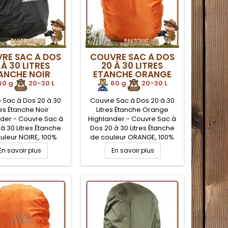
RE SAC À DOS
COUVRE SAC À DOS
 À 30 LITRES
20 À 30 LITRES
ANCHE NOIR
ETANCHE ORANGE
IGHLANDER
HIGHLANDER
60 g
.
20-30 L
60 g
.
20-30 L
 Sac à Dos 20 à 30
Couvre Sac à Dos 20 à 30
res Étanche Noir
Litres Étanche Orange
der - Couvre Sac à
Highlander - Couvre Sac à
à 30 Litres Étanche
Dos 20 à 30 Litres Étanche
uleur NOIRE, 100%
de couleur ORANGE, 100%
ter avec enduction
Polyester avec enduction
En savoir plus
En savoir plus
réthane étanche,
Polyuréthane étanche,
t compact, avec sac
léger et compact, avec sac
compression et
de compression et
port. Idéal pour la
transport. Idéal pour la
tion de votre sac à
protection de votre sac à
 mauvais temps, ou
dos par mauvais temps, ou
ahutage extrême.
crapahutage extrême.