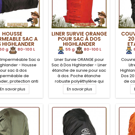
HOUSSE
LINER SURVIE ORANGE
COUV
RMEABLE SAC A
POUR SAC À DOS
20
 HIGHLANDER
HIGHLANDER
ET
H
60 g
.
80-100 L
55 g
.
80-100 L
 Imperméable Sac a
Liner Survie ORANGE pour
Couvre
ighlander - Housse
Sac à Dos Highlander - Liner
Lit
our sac à dos
étanche de survie pour sac
Highlan
mperméable de
à dos. Poche étanche
Dos 20 
der, protection anti
robuste polyéthylène qui
de co
our les sacs à dos de
s'intègre dans un sac dos
Polyes
En savoir plus
En savoir plus
onnée de 40 à 100
afin de protéger votre
Polyu
 Robuste et compacte,
équipement des mauvaises
léger e
lyester enduction PU
conditions externes.
de 
e, avec poignée de
Couleur orange vive pour
trans
nsport et zip de
signalisation de survie.
protec
fermeture.
Marquage de notions de
dos par
survie dessus. Volume utile
crap
de 100 Litres