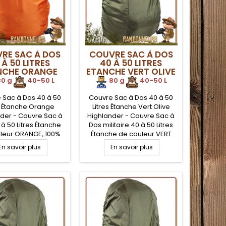
RE SAC À DOS
COUVRE SAC À DOS
 À 50 LITRES
40 À 50 LITRES
NCHE ORANGE
ETANCHE VERT OLIVE
IGHLANDER
HIGHLANDER
0 g
.
40-50 L
80 g
.
40-50 L
 Sac à Dos 40 à 50
Couvre Sac à Dos 40 à 50
es Étanche Orange
Litres Étanche Vert Olive
der - Couvre Sac à
Highlander - Couvre Sac à
à 50 Litres Étanche
Dos militaire 40 à 50 Litres
leur ORANGE, 100%
Étanche de couleur VERT
ter avec enduction
OLIVE, 100% Polyester avec
En savoir plus
En savoir plus
réthane étanche,
enduction Polyuréthane
t compact, avec sac
étanche, léger et compact,
compression et
avec sac de compression
port. Idéal pour la
et transport. Idéal pour la
tion de votre sac à
protection de votre sac à
 mauvais temps, ou
dos par mauvais temps, ou
ahutage extrême.
crapahutage extrême.