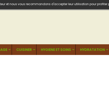
isateur et nous vous recommandons d'accepter leur utilisation pour profiter
AGE
CUISINER
HYGIENE ET SOINS
HYDRATATION