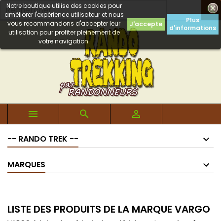
Notre boutique utilise des cookies pour

améliorer l'expérience utilisateur et nous
Plus
vous recommandons d'accepter leur
J'accepte
d'informations
utilisation pour profiter pleinement de
votre navigation.



-- RANDO TREK --
MARQUES
LISTE DES PRODUITS DE LA MARQUE VARGO