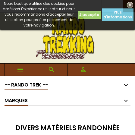
Notre boutique utilise des cookies pour

améliorer l'expérience utilisateur et nous
Plus
vous recommandons d'accepter leur
J'accepte
d'informations
utilisation pour profiter pleinement de
votre navigation.



-- RANDO TREK --
MARQUES
DIVERS MATÉRIELS RANDONNÉE