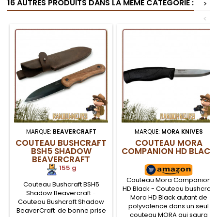
16 AUTRES PRODUITS DANS LA MÊME CATÉGORIE :
poignard. Compact et léger,
>
en étui de la taille d'un stylo
<
MARQUE:
BEAVERCRAFT
MARQUE:
MORA KNIVES
COUTEAU BUSHCRAFT
COUTEAU MORA
BSH5 SHADOW
COMPANION HD BLACK
BEAVERCRAFT
155 g
Couteau Mora Companion
Couteau Bushcraft BSH5
HD Black - Couteau bushcraft
Shadow Beavercraft -
Mora HD Black autant de
Couteau Bushcraft Shadow
polyvalence dans un seul
BeaverCraft de bonne prise
couteau MORA qui saura