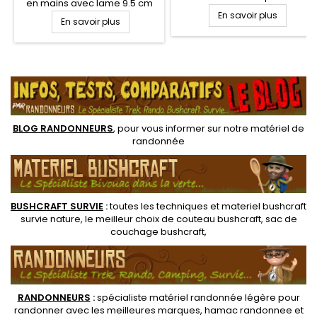
en mains avec lame 9.5 cm
s'adapter à toutes vos envies
1066 acier carbone
En savoir plus
En savoir plus
et besoins. Lame en acier
revêtement oxyde anti
inoxydable 12C27 de 10.5 cm,
corrosion et étui cuir. Manche
manche gomme noir extra
bois de noyer est
large. Etui polymère rigide
.
ergonomique et anti-
noir avec passant pour
dérapant ce qui vous sera
ceinture
confortable pour de longues
utilisations en applications
bushcraft. Il convient à
BLOG RANDONNEURS
, pour vous informer sur notre
matériel de
toutes...
randonnée
BUSHCRAFT SURVIE
:
toutes les techniques et
materiel
bushcraft
survie nature
, le meilleur choix de
couteau bushcraft
,
sac de
couchage bushcraft
,
RANDONNEUR
S
:
spécialiste matériel randonnée légère
pour
randonner avec les meilleures marques,
hamac randonnee
et