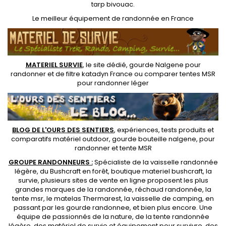
tarp bivouac
.
Le
meilleur équipement de randonnée
en France
MATERIEL SURVIE
, le site dédié,
gourde Nalgene pour
randonner
et de
filtre katadyn France
ou
comparer tentes MSR
pour randonner léger
BLOG DE L'OURS DES SENTIERS
, expériences, tests produits et
comparatifs matériel outdoor
,
gourde bouteille nalgene
, pour
randonner et
tente MSR
GROUPE RANDONNEURS :
Spécialiste de la
vaisselle randonnée
légère
, du Bushcraft en forêt,
boutique materiel bushcraft
, la
survie, plusieurs sites de vente en ligne proposent les plus
grandes marques de la randonnée,
réchaud randonnée
, la
tente msr
, le matelas Thermarest, la
vaisselle de camping
, en
passant par les
gourde randonnee
, et bien plus encore. Une
équipe de passionnés de la nature, de la
tente randonnée
légère
, des
matériel de survie et équipement pour survivre
, des