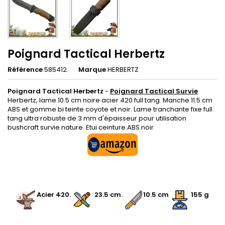
Poignard Tactical Herbertz
Référence
585412
Marque
HERBERTZ
Poignard Tactical Herbertz
-
Poignard Tactical Survie
Herbertz, lame 10.5 cm noire acier 420 full tang. Manche 11.5 cm
ABS et gomme bi teinte coyote et noir. Lame tranchante fixe full
tang ultra robuste de 3 mm d'épaisseur pour utilisation
bushcraft survie nature. Etui ceinture ABS noir
.
.
Acier 420
.
.
.
23.5 cm
.
10.5 cm
155 g
.