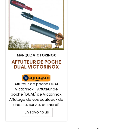
MARQUE:
VICTORINOX
AFFUTEUR DE POCHE
DUAL VICTORINOX
Affuteur de poche DUAL
Victorinox - Affuteur de
poche "DUAL" de Victorinox.
Affutage de vos couteaux de
chasse, survie, bushcraft
avec cet affuteur de poche
En savoir plus
en pierre et céramique. Idéal
pour l'affutage de la lame de
votre couteau, canif et