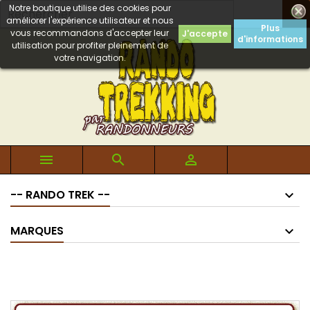
Notre boutique utilise des cookies pour

améliorer l'expérience utilisateur et nous
Plus
vous recommandons d'accepter leur
J'accepte
d'informations
utilisation pour profiter pleinement de
votre navigation.



-- RANDO TREK --
MARQUES