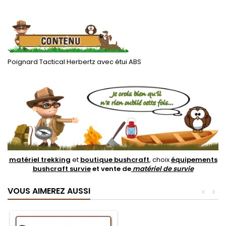
.
Poignard Tactical Herbertz avec étui ABS
.
matériel trekking
et
boutique bushcraft
, choix
équipements
bushcraft survie
et vente de
matériel de survie
VOUS AIMEREZ AUSSI
<
>