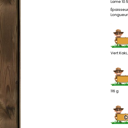
Lame 10.
Épaisseu
Longueur 
.
Vert Kaki,
.
116 g
.