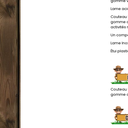
gomme ver
Lame acie
Couteau 
gomme ant
activités
Un compa
Lame Inox
Étui plas
.
Couteau 
gomme an
.