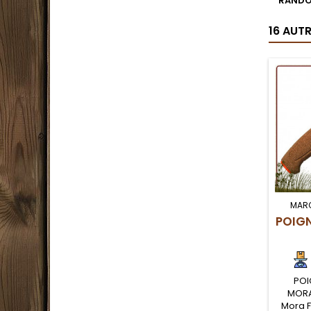
RANDO
16 AUT
MAR
POIG
POI
MORA
Mora F