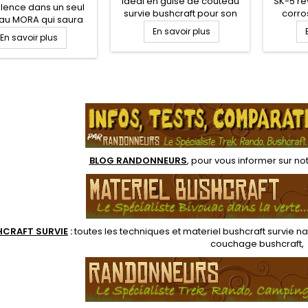
idéal en guise de couteau
SK-5 re
lence dans un seul
survie bushcraft pour son
corro
au MORA qui saura
look survivor et son manche
marro
apter à toutes vos
En savoir plus
En savoir plus
en gomme noir, un très
marron c
vies et besoins,
beau couteau mora
alement le nautique .
bushcraft a toujours avoir
n acier Inox 9.5 cm,
sur soi ou dans son
 liège extra large.
équipement bushcraft.
.
rigide orange avec
Lame acier inox carbone 11
ant pour ceinture
cm traitée anti corrosion
BLOG RANDONNEURS
, pour vous informer sur no
HCRAFT SURVIE
:
toutes les techniques et
materiel
bushcraft survie na
couchage bushcraft
,