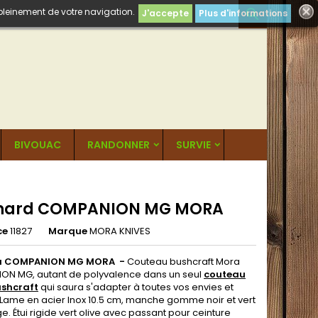
 pleinement de votre navigation.

J'accepte
Plus d'informations
BIVOUAC
RANDONNER
SURVIE
nard COMPANION MG MORA
ce
11827
Marque
MORA KNIVES
u COMPANION MG MORA -
Couteau bushcraft Mora
N MG, autant de polyvalence dans un seul
couteau
shcraft
qui saura s'adapter à toutes vos envies et
 Lame en acier Inox 10.5 cm, manche gomme noir et vert
ge. Étui rigide vert olive avec passant pour ceinture