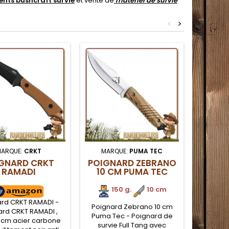
nts bushcraft survie
et vente de
matériel de survie
<
>
ARQUE:
CRKT
MARQUE:
PUMA TEC
MARQU
GNARD CRKT
POIGNARD ZEBRANO
RAMADI
10 CM PUMA TEC
BUS
N
BE
150 g.
.
10 cm
ard CRKT RAMADI -
Poignard Zebrano 10 cm
Coutea
ard CRKT RAMADI ,
Puma Tec - Poignard de
Nightf
1 cm acier carbone
survie Full Tang avec
Couteau 