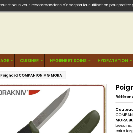
isateur et nous vous recommandons d'accepter leur utilisation pour profiter
AGE
CUISINER
HYGIENE ET SOINS
HYDRATATION
Poignard COMPANION MG MORA
Poig
Référen
Coutea
COMPANIO
MORA Bu
besoins.
extra lar