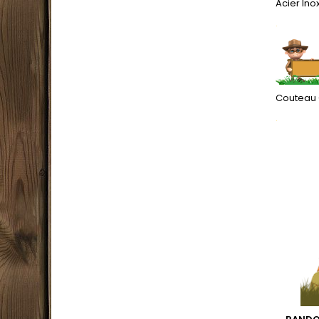
Acier Ino
.
Couteau 
.