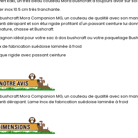
t kaki, un très beau couteau Mora bushcraft a toujours avoir sur so
r inox 10.5 cm très tranchante.
bushcraft Mora Companion MG, un couteau de qualité avec son manch
i dérapant et son étui rigide profitant d'un passant ceinture lui don
 nature, chasse et Bushcraft.
gnon idéal pour votre sac à dos bushcraft ou votre paquetage Bush
 de fabrication suédoise laminée à froid
tique rigide avec passant ceinture
bushcraft Mora Companion MG, un couteau de qualité avec son manch
ti dérapant. Lame Inox de fabrication suédoise laminée à froid