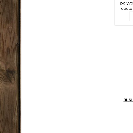
polyva
coute
s'ad
en
princip
Lame e
manche
Étui 
pass
BUS