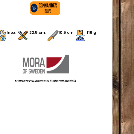
.
.
Inox.
.
22.5 cm
.
10.5 cm
116 g
.
MORAKNIVES, couteaux bushcraft suédois
.