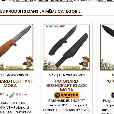
NNEURS,
réchauds
et
boutique bushcraft
, meilleur choix
équipeme
RES PRODUITS DANS LA MÊME CATÉGORIE :
QUE:
MORA KNIVES
MARQUE:
MORA KNIVES
M
NARD FLOTTANT
POIGNARD
POI
MORA
BUSHCRAFT BLACK
MORA
80 g
.
9.5 cm
POIGNARD BUSHCRAFT
Poign
GNARD FLOTTANT
BLACK MORA - Poignard
Poign
KNIVE - Poignard
Bushcraft Black Mora Knives,
lame 1
LOTTANT, autant de