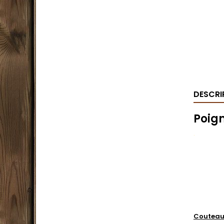
DESCRI
Poig
.
Couteau