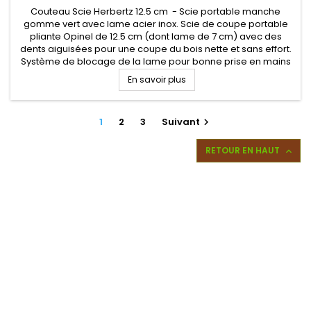
Couteau Scie Herbertz 12.5 cm - Scie portable manche
gomme vert avec lame acier inox. Scie de coupe portable
pliante Opinel de 12.5 cm (dont lame de 7 cm) avec des
dents aiguisées pour une coupe du bois nette et sans effort.
Système de blocage de la lame pour bonne prise en mains
En savoir plus
1
2
3
Suivant

RETOUR EN HAUT
