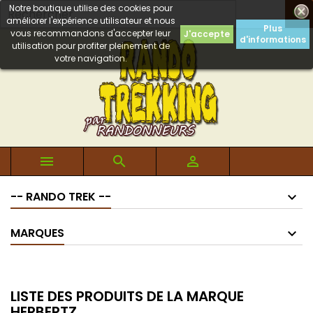
Notre boutique utilise des cookies pour

améliorer l'expérience utilisateur et nous
Plus
vous recommandons d'accepter leur
J'accepte
d'informations
utilisation pour profiter pleinement de
votre navigation.



-- RANDO TREK --
MARQUES
LISTE DES PRODUITS DE LA MARQUE
HERBERTZ