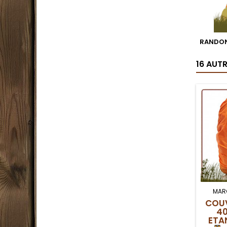
RANDON
16 AUT
MAR
COUV
40
ETA