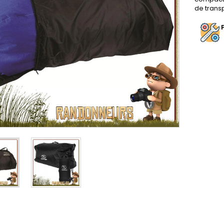
de transp
P