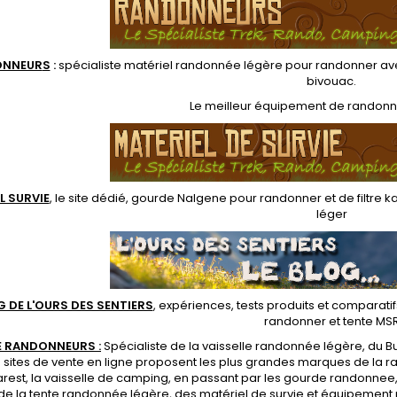
ONNEUR
S
:
spécialiste matériel randonnée légère
pour randonner ave
bivouac
.
Le
meilleur équipement de randon
L SURVIE
, le site dédié,
gourde Nalgene pour randonner
et de
filtre 
léger
G DE L'OURS DES SENTIERS
, expériences, tests produits et comparati
randonner et
tente MS
 RANDONNEURS :
Spécialiste de la
vaisselle randonnée légère
, du B
s sites de vente en ligne proposent les plus grandes marques de la 
rest, la
vaisselle de camping
, en passant par les
gourde randonnee
de la
tente randonnée légère
, des
matériel de survie et équipement 