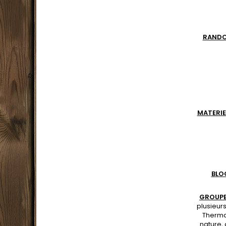
RAND
MATERIE
BLO
GROUPE
plusieur
Therma
nature, 