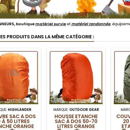
NEURS, boutique
matériel survie
et
matériel randonnée
, équipem
RES PRODUITS DANS LA MÊME CATÉGORIE :
QUE:
HIGHLANDER
MARQUE:
OUTDOOR GEAR
MARQ
RE SAC À DOS
HOUSSE ETANCHE
COUV
 À 50 LITRES
SAC À DOS 50-70
20
NCHE ORANGE
LITRES ORANGE
ET