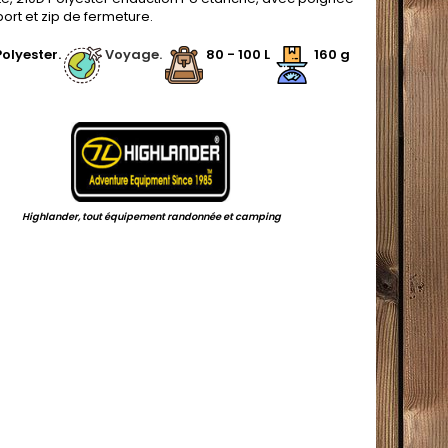
ort et zip de fermeture.
olyester.
Voyage.
80 - 100 L
160 g
.
Highlander, tout équipement randonnée et camping
.