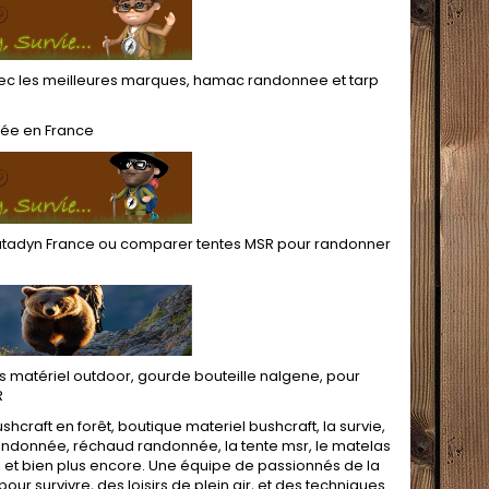
c les meilleures marques,
hamac randonnee
et
tarp
née
en France
katadyn France
ou
comparer tentes MSR pour randonner
fs matériel outdoor
,
gourde bouteille nalgene
, pour
R
ushcraft en forêt,
boutique materiel bushcraft
, la survie,
randonnée,
réchaud randonnée
, la
tente msr
, le matelas
, et bien plus encore. Une équipe de passionnés de la
pour survivre
, des loisirs de plein air, et des techniques