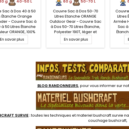
IGHLANDER
OUTDOOR GEAR
H
80 g
.
40-50 L
60 g
.
50-70 L
6
 Sac à Dos 40 à 50
Couvre Sac à Dos 50-70
Couvre
es Étanche Orange
Litres Etanche ORANGE
Litres
nder - Couvre Sac à
Outdoor Gear - Couvre Sac
Armée H
 à 50 Litres Étanche
à Dos 50-70 Litres Étanche,
Sac à 
uleur ORANGE, 100%
Polyester 190T, léger et
Étanch
ter avec enduction
compact. Idéal pour la
ARMEE, 
En savoir plus
En savoir plus
uréthane étanche,
protection de votre sac à
enduc
t compact, avec sac
dos par mauvais temps, ou
étanche
compression et
crapahutage extrême.
avec s
.
port. Idéal pour la
et tran
tion de votre sac à
protect
r mauvais temps, ou
dos par
ahutage extrême.
crapa
BLOG RANDONNEURS
, pour vous informer sur no
HCRAFT SURVIE
:
toutes les techniques et
materiel
bushcraft survie na
couchage bushcraft
,