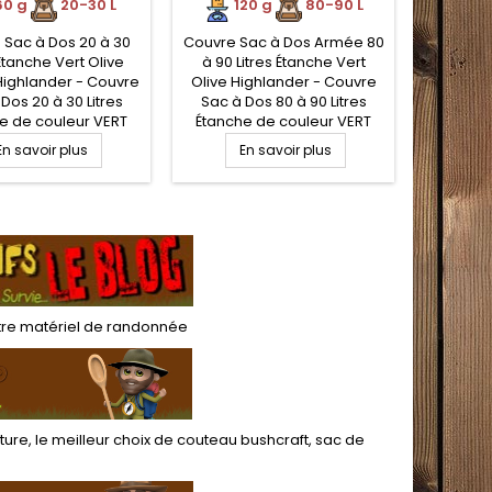
IGHLANDER
HIGHLANDER
HI
0 g
.
20-30 L
120 g
.
80-90 L
1
 Sac à Dos 20 à 30
Couvre Sac à Dos Armée 80
Couvre 
 Étanche Vert Olive
à 90 Litres Étanche Vert
Litre
ighlander - Couvre
Olive Highlander - Couvre
Highlan
Dos 20 à 30 Litres
Sac à Dos 80 à 90 Litres
Dos 60 
e de couleur VERT
Étanche de couleur VERT
de coul
100% Polyester avec
ARMEE, 100% Polyester avec
Polyest
En savoir plus
En savoir plus
E
tion Polyuréthane
enduction Polyuréthane
Polyu
, léger et compact,
étanche, léger et compact,
léger et
ac de compression
avec sac de compression
de c
sport. Idéal pour la
et transport. Idéal pour la
transp
ion de votre sac à
protection de votre sac à
protect
 mauvais temps, ou
dos par mauvais temps, ou
dos par 
hutage extrême.
crapahutage extrême.
crapa
tre
matériel de randonnée
ture
, le meilleur choix de
couteau bushcraft
,
sac de