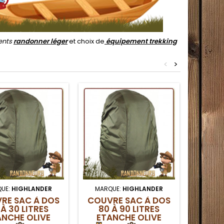
ents
randonner léger
et choix de
équipement trekking
<
>
UE:
HIGHLANDER
MARQUE:
HIGHLANDER
MARQ
RE SAC À DOS
COUVRE SAC À DOS
COUV
 À 30 LITRES
80 À 90 LITRES
60 
ANCHE OLIVE
ETANCHE OLIVE
ETAN