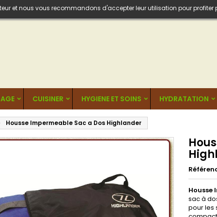
isateur et nous vous recommandons d'accepter leur utilisation pour profiter
AGE
CUISINER
HYGIENE ET SOINS
HYDRATATION
Housse Impermeable Sac a Dos Highlander
Hous
High
Référen
Housse 
sac à do
pour les 
compacte