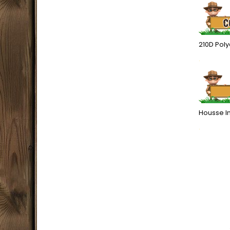
210D Pol
.
Housse I
.