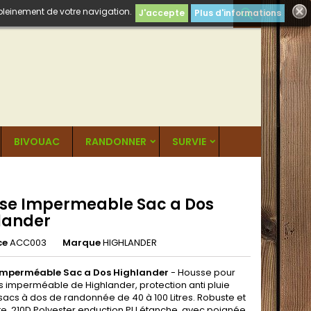
 pleinement de votre navigation.

J'accepte
Plus d'informations
BIVOUAC
RANDONNER
SURVIE
se Impermeable Sac a Dos
lander
ce
ACC003
Marque
HIGHLANDER
Imperméable Sac a Dos Highlander
- Housse pour
s imperméable de Highlander, protection anti pluie
sacs à dos de randonnée de 40 à 100 Litres. Robuste et
, 210D Polyester enduction PU étanche, avec poignée