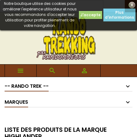
Notre boutique utilise des cookies pour

améliorer l'expérience utilisateur et nous
Plus
vous recommandons d'accepter leur
J'accepte
d'informations
utilisation pour profiter pleinement de
votre navigation.



-- RANDO TREK --
MARQUES
LISTE DES PRODUITS DE LA MARQUE
HIGHLANDER