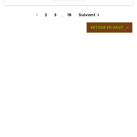
1
2
3
…
18
Suivant

RETOUR EN HAUT
