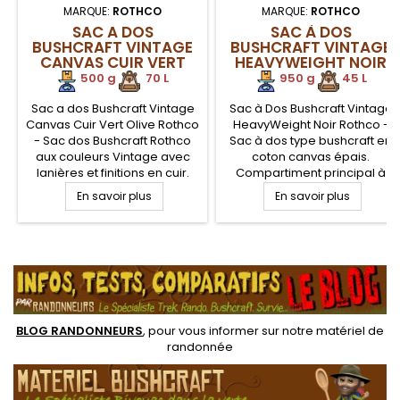
MARQUE:
ROTHCO
MARQUE:
ROTHCO
SAC A DOS
SAC À DOS
BUSHCRAFT VINTAGE
BUSHCRAFT VINTAGE
CANVAS CUIR VERT
HEAVYWEIGHT NOIR
OLIVE ROTHCO
ROTHCO
.
500 g
.
70 L
950 g
45 L
Sac a dos Bushcraft Vintage
Sac à Dos Bushcraft Vintage
Canvas Cuir Vert Olive Rothco
HeavyWeight Noir Rothco -
- Sac dos Bushcraft Rothco
Sac à dos type bushcraft en
aux couleurs Vintage avec
coton canvas épais.
lanières et finitions en cuir.
Compartiment principal à
Sac à dos Bushcraft Rothco
fermeture par lien coulissant.
En savoir plus
En savoir plus
avec compartiment principal
Grand rabat supérieur. Trois
ayant une fermeture à
grandes poches frontales
cordon et rabat. Poches
pour un meilleur rangement
.
latérales. Poignée de
de votre équipement
transport et bretelles
bushcraft. Sangles bretelles
molletonnées réglables.
renforcées
BLOG RANDONNEURS
, pour vous informer sur notre
matériel de
randonnée