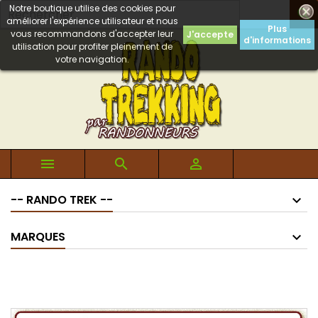
Notre boutique utilise des cookies pour

améliorer l'expérience utilisateur et nous
Plus
vous recommandons d'accepter leur
J'accepte
d'informations
utilisation pour profiter pleinement de
votre navigation.



-- RANDO TREK --
MARQUES