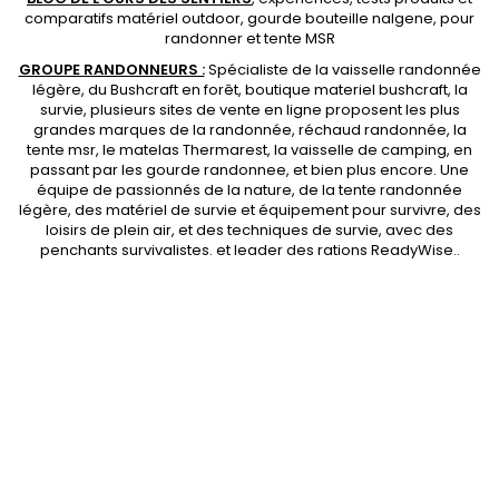
comparatifs matériel outdoor
,
gourde bouteille nalgene
, pour
randonner et
tente MSR
GROUPE RANDONNEURS :
Spécialiste de la
vaisselle randonnée
légère
, du Bushcraft en forêt,
boutique materiel bushcraft
, la
survie, plusieurs sites de vente en ligne proposent les plus
grandes marques de la randonnée,
réchaud randonnée
, la
tente msr
, le matelas Thermarest, la
vaisselle de camping
, en
passant par les
gourde randonnee
, et bien plus encore. Une
équipe de passionnés de la nature, de la
tente randonnée
légère
, des
matériel de survie et équipement pour survivre
, des
loisirs de plein air, et des techniques de survie, avec des
penchants
survivalistes
. et leader des
rations ReadyWise
..