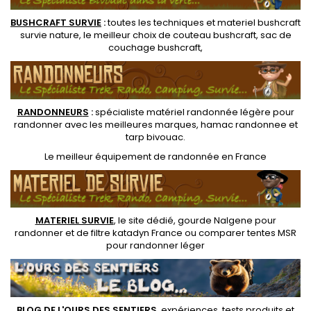
BUSHCRAFT SURVIE
:
toutes les techniques et
materiel
bushcraft
survie nature
, le meilleur choix de
couteau bushcraft
,
sac de
couchage bushcraft
,
RANDONNEUR
S
:
spécialiste matériel randonnée légère
pour
randonner avec les meilleures marques,
hamac randonnee
et
tarp bivouac
.
Le
meilleur équipement de randonnée
en France
MATERIEL SURVIE
, le site dédié,
gourde Nalgene pour
randonner
et de
filtre katadyn France
ou
comparer tentes MSR
pour randonner léger
BLOG DE L'OURS DES SENTIERS
, expériences, tests produits et