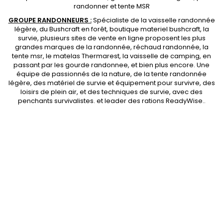
randonner et
tente MSR
GROUPE RANDONNEURS :
Spécialiste de la
vaisselle randonnée
légère
, du Bushcraft en forêt,
boutique materiel bushcraft
, la
survie, plusieurs sites de vente en ligne proposent les plus
grandes marques de la randonnée,
réchaud randonnée
, la
tente msr
, le matelas Thermarest, la
vaisselle de camping
, en
passant par les
gourde randonnee
, et bien plus encore. Une
équipe de passionnés de la nature, de la
tente randonnée
légère
, des
matériel de survie et équipement pour survivre
, des
loisirs de plein air, et des techniques de survie, avec des
penchants
survivalistes
. et leader des
rations ReadyWise
..