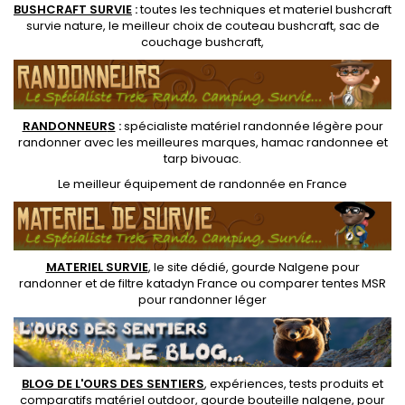
BUSHCRAFT SURVIE
:
toutes les techniques et
materiel
bushcraft
survie nature
, le meilleur choix de
couteau bushcraft
,
sac de
couchage bushcraft
,
RANDONNEUR
S
:
spécialiste matériel randonnée légère
pour
randonner avec les meilleures marques,
hamac randonnee
et
tarp bivouac
.
Le
meilleur équipement de randonnée
en France
MATERIEL SURVIE
, le site dédié,
gourde Nalgene pour
randonner
et de
filtre katadyn France
ou
comparer tentes MSR
pour randonner léger
BLOG DE L'OURS DES SENTIERS
, expériences, tests produits et
comparatifs matériel outdoor
,
gourde bouteille nalgene
, pour