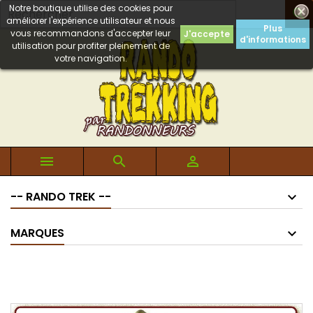
Notre boutique utilise des cookies pour

améliorer l'expérience utilisateur et nous
Plus
vous recommandons d'accepter leur
J'accepte
d'informations
utilisation pour profiter pleinement de
votre navigation.



-- RANDO TREK --
MARQUES