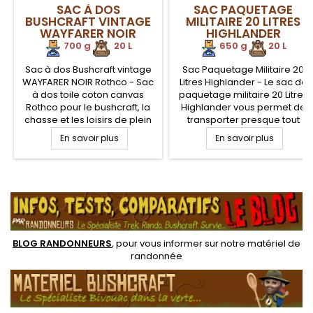
SAC À DOS
SAC PAQUETAGE
BUSHCRAFT VINTAGE
MILITAIRE 20 LITRES
WAYFARER NOIR
HIGHLANDER
ROTHCO
.
700 g
.
20 L
650 g
20 L
Sac à dos Bushcraft vintage
Sac Paquetage Militaire 20
WAYFARER NOIR Rothco - Sac
Litres Highlander - Le sac de
à dos toile coton canvas
paquetage militaire 20 Litres
Rothco pour le bushcraft, la
Highlander vous permet de
chasse et les loisirs de plein
transporter presque tout
air. Ornement cuir, boule de
grâce à sa robustesse et
En savoir plus
En savoir plus
sangle en laiton. Large
conception canvas haute
compartiment interne avec
densité. Sac de paquetage
rabat et fermeture par
armée pour un transport
.
cordon. Trois poches
facile de votre équipement
externes avec fermeture par
bushcraft en toutes situations
sangle.
BLOG RANDONNEURS
, pour vous informer sur notre
matériel de
randonnée