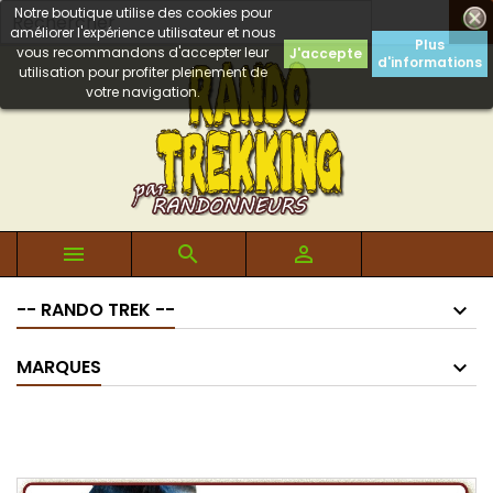
Notre boutique utilise des cookies pour

améliorer l'expérience utilisateur et nous
Plus
vous recommandons d'accepter leur
J'accepte
d'informations
utilisation pour profiter pleinement de
votre navigation.



-- RANDO TREK --
MARQUES