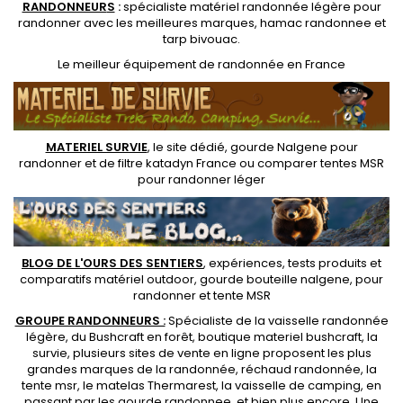
RANDONNEUR
S
:
spécialiste matériel randonnée légère
pour
randonner avec les meilleures marques,
hamac randonnee
et
tarp bivouac
.
Le
meilleur équipement de randonnée
en France
MATERIEL SURVIE
, le site dédié,
gourde Nalgene pour
randonner
et de
filtre katadyn France
ou
comparer tentes MSR
pour randonner léger
BLOG DE L'OURS DES SENTIERS
, expériences, tests produits et
comparatifs matériel outdoor
,
gourde bouteille nalgene
, pour
randonner et
tente MSR
GROUPE RANDONNEURS :
Spécialiste de la
vaisselle randonnée
légère
, du Bushcraft en forêt,
boutique materiel bushcraft
, la
survie, plusieurs sites de vente en ligne proposent les plus
grandes marques de la randonnée,
réchaud randonnée
, la
tente msr
, le matelas Thermarest, la
vaisselle de camping
, en
passant par les
gourde randonnee
, et bien plus encore. Une