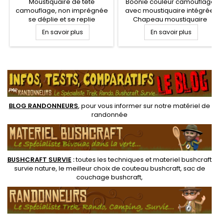
Moustiquaire de tête
Boonie couleur camouflage
camouflage, non imprégnée
avec moustiquaire intégrée.
se déplie et se replie
Chapeau moustiquaire
facilement. Son maillage fin
Camo poly-coton avec toile
En savoir plus
En savoir plus
convient à empêcher le
moustiquaire qui se range à
sable et parfaitement pour
l'intérieur du chapeau.
un usage dans les pays
Pratique et fonctionnel pour
.
Nordiques et l’Écosse pour se
la pêche, la chasse et le
protéger des midges, des
bushcraft, en zone tropicales
moucherons et des
moustiques.
BLOG RANDONNEURS
, pour vous informer sur notre
matériel de
randonnée
BUSHCRAFT SURVIE
:
toutes les techniques et
materiel
bushcraft
survie nature
, le meilleur choix de
couteau bushcraft
,
sac de
couchage bushcraft
,