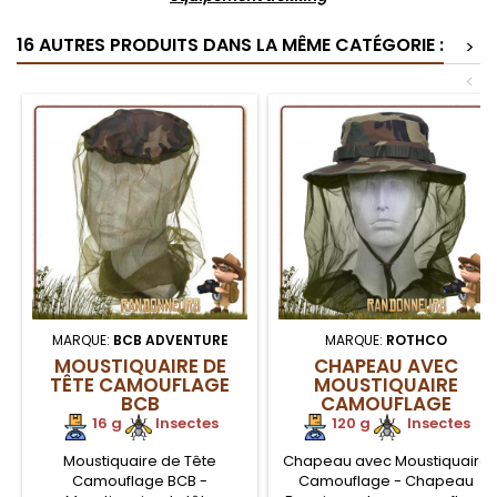
16 AUTRES PRODUITS DANS LA MÊME CATÉGORIE :
>
<
MARQUE:
BCB ADVENTURE
MARQUE:
ROTHCO
MOUSTIQUAIRE DE
CHAPEAU AVEC
TÊTE CAMOUFLAGE
MOUSTIQUAIRE
BCB
CAMOUFLAGE
ROTHCO
16 g
.
Insectes
120 g
.
Insectes
Moustiquaire de Tête
Chapeau avec Moustiquaire
Camouflage BCB -
Camouflage - Chapeau