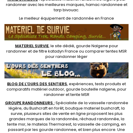
randonner avec les meilleures marques,
hamac randonnee
et
tarp bivouac
.
Le
meilleur équipement de randonnée
en France
MATERIEL SURVIE
, le site dédié,
gourde Nalgene pour
randonner
et de
filtre katadyn France
ou
comparer tentes MSR
pour randonner léger
BLOG DE L'OURS DES SENTIERS
, expériences, tests produits et
comparatifs matériel outdoor
,
gourde bouteille nalgene
, pour
randonner et
tente MSR
GROUPE RANDONNEURS :
Spécialiste de la
vaisselle randonnée
légère
, du Bushcraft en forêt,
boutique materiel bushcraft
, la
survie, plusieurs sites de vente en ligne proposent les plus
grandes marques de la randonnée,
réchaud randonnée
, la
tente msr
, le matelas Thermarest, la
vaisselle de camping
, en
passant par les
gourde randonnee
, et bien plus encore. Une