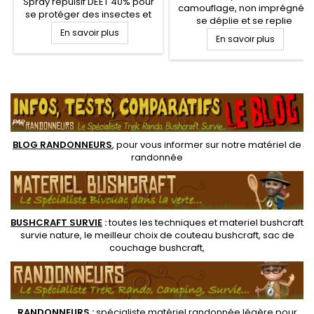
Spray répulsif DEET 40% pour
camouflage, non imprégnée
se protéger des insectes et
se déplie et se replie
des moustiques. Le Spray
En savoir plus
facilement. Son maillage fin
Care Plus DEET 40% garantit
En savoir plus
convient à empêcher le
un traitement corporel anti
sable et parfaitement pour
moustiques, anti tiques et une
un usage dans les pays
protection de la peau
.
Nordiques et l’Écosse pour se
pendant 8h. Efficace contre
protéger des midges, des
les autres insectes
moucherons et des
moustiques.
BLOG RANDONNEURS
, pour vous informer sur notre
matériel de
randonnée
BUSHCRAFT SURVIE
:
toutes les techniques et
materiel
bushcraft
survie nature
, le meilleur choix de
couteau bushcraft
,
sac de
couchage bushcraft
,
RANDONNEUR
S
:
spécialiste matériel randonnée légère
pour