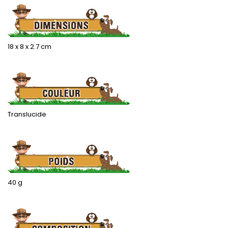
18 x 8 x 2.7 cm
.
Translucide
.
40 g
.