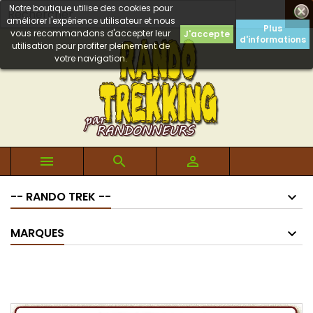
Notre boutique utilise des cookies pour

améliorer l'expérience utilisateur et nous
Plus
vous recommandons d'accepter leur
J'accepte
d'informations
utilisation pour profiter pleinement de
votre navigation.



-- RANDO TREK --
MARQUES