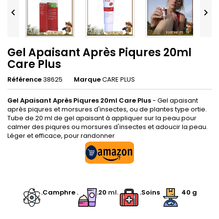


Gel Apaisant Après Piqures 20ml
Care Plus
Référence
38625
Marque
CARE PLUS
Gel Apaisant Après Piqures 20ml Care Plus
- Gel apaisant
après piqures et morsures d'insectes, ou de plantes type ortie.
Tube de 20 ml de gel apaisant à appliquer sur la peau pour
calmer des piqures ou morsures d'insectes et adoucir la peau.
Léger et efficace, pour randonner
.
.C
amphre
.
.20
ml.
.Soins
40 g
.