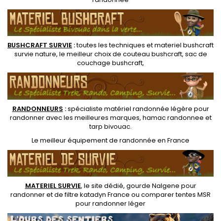
BUSHCRAFT SURVIE
:
toutes les techniques et
materiel
bushcraft
survie nature
, le meilleur choix de
couteau bushcraft
,
sac de
couchage bushcraft
,
RANDONNEUR
S
:
spécialiste matériel randonnée légère
pour
randonner avec les meilleures marques,
hamac randonnee
et
tarp bivouac
.
Le
meilleur équipement de randonnée
en France
MATERIEL SURVIE
, le site dédié,
gourde Nalgene pour
randonner
et de
filtre katadyn France
ou
comparer tentes MSR
pour randonner léger