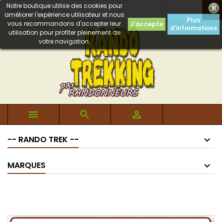
Notre boutique utilise des cookies pour

améliorer l'expérience utilisateur et nous
Plus
vous recommandons d'accepter leur
J'accepte
d'informations
utilisation pour profiter pleinement de
votre navigation.



-- RANDO TREK --
MARQUES