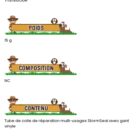
Translucide
.
15 g
.
NC
.
Tube de colle de réparation multi-usages StormSeal avec gant
vinyle
.