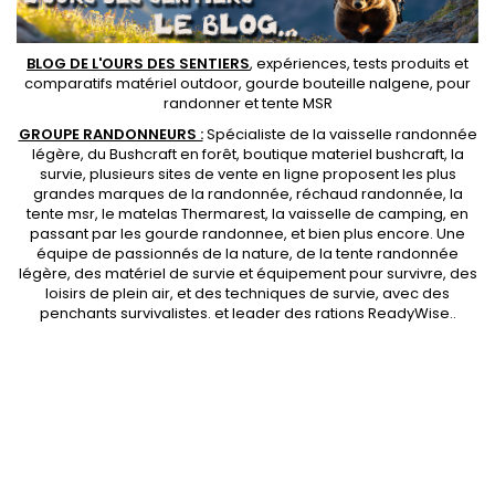
BLOG DE L'OURS DES SENTIERS
, expériences, tests produits et
comparatifs matériel outdoor
,
gourde bouteille nalgene
, pour
randonner et
tente MSR
GROUPE RANDONNEURS :
Spécialiste de la
vaisselle randonnée
légère
, du Bushcraft en forêt,
boutique materiel bushcraft
, la
survie, plusieurs sites de vente en ligne proposent les plus
grandes marques de la randonnée,
réchaud randonnée
, la
tente msr
, le matelas Thermarest, la
vaisselle de camping
, en
passant par les
gourde randonnee
, et bien plus encore. Une
équipe de passionnés de la nature, de la
tente randonnée
légère
, des
matériel de survie et équipement pour survivre
, des
loisirs de plein air, et des techniques de survie, avec des
penchants
survivalistes
. et leader des
rations ReadyWise
..