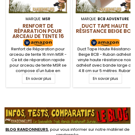
MARQUE:
MSR
MARQUE:
BCB ADVENTURE
RENFORT DE
DUCT TAPE HAUTE
RÉPARATION POUR
RÉSISTANCE BEIGE BCB
ARCEAU DE TENTE 16
MM MSR
Renfort de Réparation pour
Duct Tape Haute Résistance
arceau de tente 16 mm MSR -
Beige BCB - Ruban adhésif
Ce kit de réparation rapide
vinyle haute résistance noir,
pour arceau de tente MSR se
adhésif avec bande large de
compose d'un tube en
4.8 cm sur 5 mètres. Ruban
aluminium à positionner sur
adhésif qui vous sera d'une
En savoir plus
En savoir plus
le point de rupture de votre
grande utilité pour tous vos
arceau de tente randonnée
travaux à la maison, vos
légère MSR. Manchon
réparations sur campement
aluminium de 16 mm de
ou sur votre campement de
.
diamètre pour arceaux
survie nature
inférieurs à 14 mm
BLOG RANDONNEURS
, pour vous informer sur notre
matériel de
randonnée