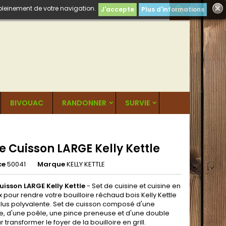
 pleinement de votre navigation.

J'accepte
Plus d'informations
BIVOUAC
RANDONNER
SURVIE
e Cuisson LARGE Kelly Kettle
ce
50041
Marque
KELLY KETTLE
uisson LARGE Kelly Kettle
- Set de cuisine et cuisine en
x pour rendre votre bouilloire réchaud bois Kelly Kettle
lus polyvalente. Set de cuisson composé d'une
e, d'une poêle, une pince preneuse et d'une double
r transformer le foyer de la bouilloire en grill.