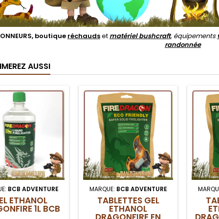
ONNEURS, boutique
réchauds
et
matériel bushcraft
, équipements
randonnée
IMEREZ AUSSI
E:
BCB ADVENTURE
MARQUE:
BCB ADVENTURE
MARQU
EL ETHANOL
TABLETTES GEL
TA
ONFIRE 1L BCB
ETHANOL
ET
DRAGONFIRE EN
DRAG