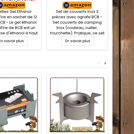
12 UNITÉS BCB
HI
ettes Gel Ethanol
Set de couverts Inox 3
Set Couv
ire en sachet de 12
pièces avec agrafe BCB -
Ouvre B
BCB - Le gel éthanol
Set couverts de camping
Set cou
Fire de BCB est un
Inox (couteau, cuiller,
KFS Ino
se d'éthanol à haut
fourchette). Pratique, ce set
(couteau,
 énergétique et non
de couverts en acier
En savoir plus
En savoir plus
ouvre bo
e. En sachet de 12
inoxydable sera très
E
Pra
ttes de 27 g avec
robuste et adapté à tous les
inoxy
, il est utilisable en
terrains. Les élements se
robuste e
'allume feu ou bien
clipsent entre eux par une
<
>
terrain
stible pour votre
agrafe, permettant de les
range d
chaud éthanol.
maintenir groupés pendant
l'ouvr
le transport
main