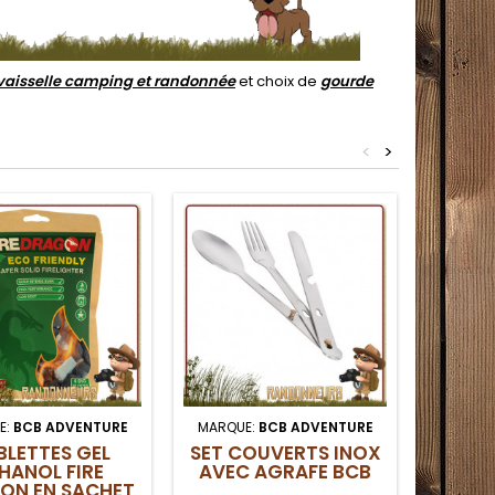
vaisselle camping et randonnée
et choix de
gourde
<
>
E:
BCB ADVENTURE
MARQUE:
BCB ADVENTURE
MARQ
BLETTES GEL
SET COUVERTS INOX
SET C
HANOL FIRE
AVEC AGRAFE BCB
KFS M
ON EN SACHET
OU