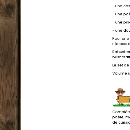
- une cas
- une poê
- une pi
- une dou
Pour une 
nécessair
Robustess
bushcraf
Le set d
Volume uti
.
Complétez
poêle, ma
de cuiss
.