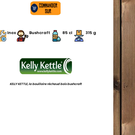
.
Inox
Bushcraft
85 cl
315 g
.
KELLY KETTLE, la bouilloire réchaud bois bushcraft