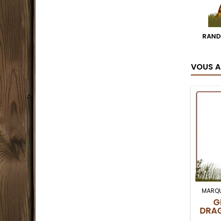
RAND
VOUS A
MARQU
G
DRAG