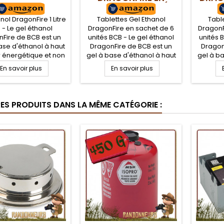
SACHET DE 6 UNITÉS
DE 
BCB
nol DragonFire 1 Litre
Tablettes Gel Ethanol
Tabl
 - Le gel éthanol
DragonFire en sachet de 6
DragonF
Fire de BCB est un
unités BCB - Le gel éthanol
unités 
ase d'éthanol à haut
DragonFire de BCB est un
Dragon
 énergétique et non
gel à base d'éthanol à haut
gel à ba
ique. En bouteille
pouvoir énergétique et non
pouvoir
En savoir plus
En savoir plus
rmable de 1L avec
toxique. En sachet de 6
toxiqu
chon à vis, il est
tablettes de 27 g avec
table
ble en tant qu'allume
opercule, il est utilisable en
opercule
u bien combustible
tant qu'allume feu ou bien
tant qu
RES PRODUITS DANS LA MÊME CATÉGORIE :
tre réchaud éthanol
combustible pour votre
combu
solide
réchaud éthanol.
ré