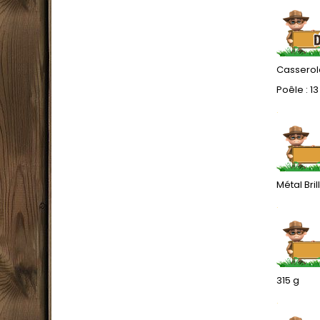
Casserole 
Poêle : 13
.
Métal Bril
.
315 g
.