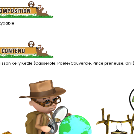
oxydable
isson Kelly Kettle (Casserole, Poêle/Couvercle, Pince preneuse, Grill)