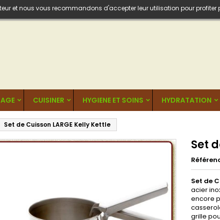
isateur et nous vous recommandons d'accepter leur utilisation pour profiter
AGE
CUISINER
HYGIENE ET SOINS
HYDRATATION
Set de Cuisson LARGE Kelly Kettle
Set d
Référen
Set de C
acier ino
encore p
casserol
grille pou