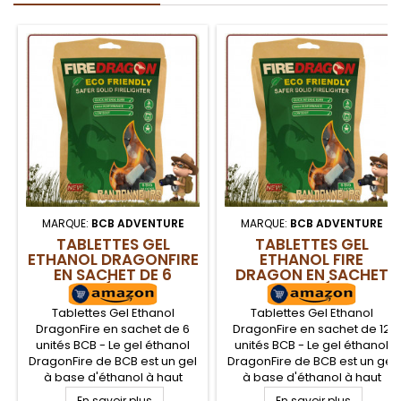
MARQUE:
BCB ADVENTURE
MARQUE:
BCB ADVENTURE
TABLETTES GEL
TABLETTES GEL
ETHANOL DRAGONFIRE
ETHANOL FIRE
EN SACHET DE 6
DRAGON EN SACHET
UNITÉS BCB
DE 12 UNITÉS BCB
Tablettes Gel Ethanol
Tablettes Gel Ethanol
DragonFire en sachet de 6
DragonFire en sachet de 12
unités BCB - Le gel éthanol
unités BCB - Le gel éthanol
DragonFire de BCB est un gel
DragonFire de BCB est un gel
à base d'éthanol à haut
à base d'éthanol à haut
pouvoir énergétique et non
pouvoir énergétique et non
En savoir plus
En savoir plus