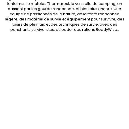
tente msr
, le matelas Thermarest, la
vaisselle de camping
, en
passant par les
gourde randonnee
, et bien plus encore. Une
équipe de passionnés de la nature, de la
tente randonnée
légère
, des
matériel de survie et équipement pour survivre
, des
loisirs de plein air, et des techniques de survie, avec des
penchants
survivalistes
. et leader des
rations ReadyWise
..