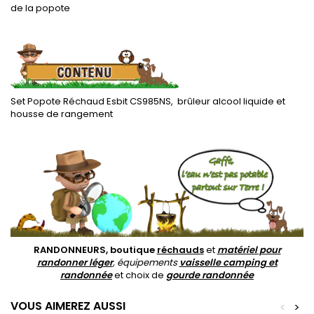
de la popote
.
Set Popote Réchaud Esbit CS985NS, brûleur alcool liquide et
housse de rangement
.
RANDONNEURS, boutique
réchauds
et
matériel pour
randonner léger
, équipements
vaisselle camping et
randonnée
et choix de
gourde randonnée
VOUS AIMEREZ AUSSI
<
>