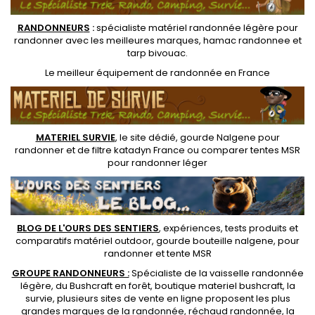
RANDONNEUR
S
:
spécialiste matériel randonnée légère
pour
randonner avec les meilleures marques,
hamac randonnee
et
tarp bivouac
.
Le
meilleur équipement de randonnée
en France
MATERIEL SURVIE
, le site dédié,
gourde Nalgene pour
randonner
et de
filtre katadyn France
ou
comparer tentes MSR
pour randonner léger
BLOG DE L'OURS DES SENTIERS
, expériences, tests produits et
comparatifs matériel outdoor
,
gourde bouteille nalgene
, pour
randonner et
tente MSR
GROUPE RANDONNEURS :
Spécialiste de la
vaisselle randonnée
légère
, du Bushcraft en forêt,
boutique materiel bushcraft
, la
survie, plusieurs sites de vente en ligne proposent les plus
grandes marques de la randonnée,
réchaud randonnée
, la