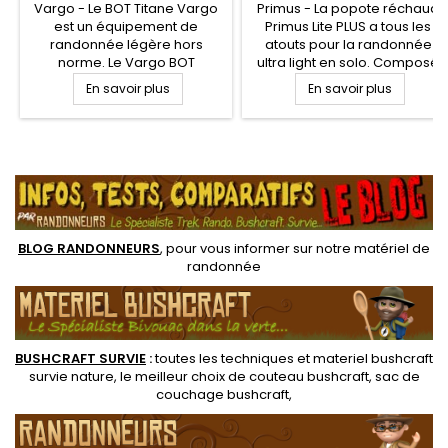
Vargo - Le BOT Titane Vargo
Primus - La popote réchaud
est un équipement de
Primus Lite PLUS a tous les
randonnée légère hors
atouts pour la randonnée
norme. Le Vargo BOT
ultra light en solo. Composé
Titanium combine à la fois un
d'un brûleur 3 saisons
En savoir plus
En savoir plus
mug, une gourde étanche,
optimisé avec popote et
une tasse ou une popote.
échangeur thermique très
Entièrement en titane, la BOT
économe en carburant et
Vargo Titane est ultra léger
puissant de 1500 W, poignées
.
pour le randonneur amateur
repliables, couvercle
de trek et de MULE
passoire. Allumage piezo,
brûleur à flux laminaire et
pare-vent intégrés.
BLOG RANDONNEURS
, pour vous informer sur notre
matériel de
randonnée
BUSHCRAFT SURVIE
:
toutes les techniques et
materiel
bushcraft
survie nature
, le meilleur choix de
couteau bushcraft
,
sac de
couchage bushcraft
,