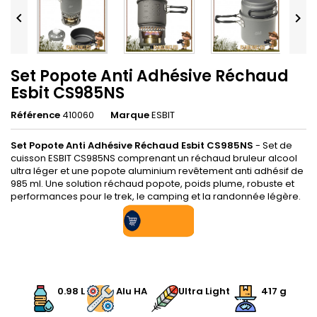


Set Popote Anti Adhésive Réchaud
Esbit CS985NS
Référence
410060
Marque
ESBIT
Set Popote Anti Adhésive Réchaud Esbit CS985NS
- Set de
cuisson ESBIT CS985NS comprenant un réchaud bruleur alcool
ultra léger et une popote aluminium revêtement anti adhésif de
985 ml. Une solution réchaud popote, poids plume, robuste et
performances pour le trek, le camping et la randonnée légère.
.
0.98 L
Alu HA
Ultra Light
417 g