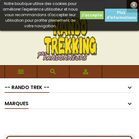
Notre boutique utilise des cookies pour

améliorer l'expérience utilisateur et nous
Plus
vous recommandons d'accepter leur
J'accepte
d'informations
utilisation pour profiter pleinement de
votre navigation.



-- RANDO TREK --
MARQUES