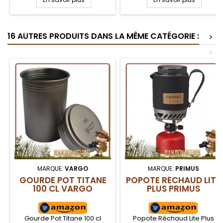
toxique. En sachet de 6
toxique. En sachet de 12
tablettes de 27 g avec
tablettes de 27 g avec
opercule, il est utilisable en
opercule, il est utilisable en
tant qu'allume feu ou bien
tant qu'allume feu ou bien
16 AUTRES PRODUITS DANS LA MÊME CATÉGORIE :
>
combustible pour votre
combustible pour votre
réchaud éthanol.
réchaud éthanol.
<
MARQUE:
VARGO
MARQUE:
PRIMUS
GOURDE POT TITANE
POPOTE RÉCHAUD LITE
100 CL VARGO
PLUS PRIMUS
Gourde Pot Titane 100 cl
Popote Réchaud Lite Plus