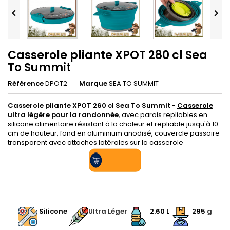


Casserole pliante XPOT 280 cl Sea
To Summit
Référence
DPOT2
Marque
SEA TO SUMMIT
Casserole pliante XPOT 260 cl Sea To Summit
-
Casserole
ultra légère pour la randonnée
, avec parois repliables en
silicone alimentaire résistant à la chaleur et repliable jusqu'à 10
cm de hauteur, fond en aluminium anodisé, couvercle passoire
transparent avec attaches latérales sur la casserole
.
.
Silicone
Ultra Léger
2.60 L
295
g