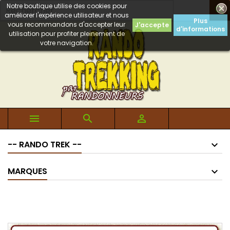
Notre boutique utilise des cookies pour

améliorer l'expérience utilisateur et nous
Plus
vous recommandons d'accepter leur
J'accepte
d'informations
utilisation pour profiter pleinement de
votre navigation.



-- RANDO TREK --
MARQUES