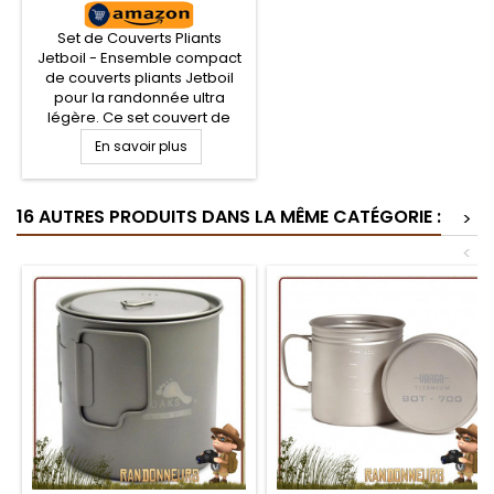
Set de Couverts Pliants
Jetboil - Ensemble compact
de couverts pliants Jetboil
pour la randonnée ultra
légère. Ce set couvert de
camping intègre à la fois une
En savoir plus
cuillère, une fourchette et une
spatule, ultra léger, en nylon
66 renforcé de fibres de
16 AUTRES PRODUITS DANS LA MÊME CATÉGORIE :
verre. Qualité alimentaire
>
sans BPA. Spécialement
<
étudiés pour racler chaque
bord et coin des récipients
des...