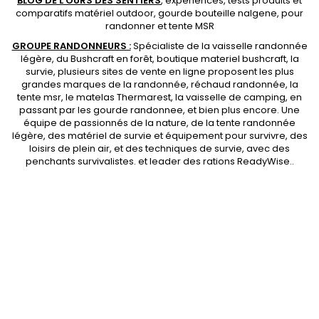
BLOG DE L'OURS DES SENTIERS
, expériences, tests produits et
comparatifs matériel outdoor
,
gourde bouteille nalgene
, pour
randonner et
tente MSR
GROUPE RANDONNEURS :
Spécialiste de la
vaisselle randonnée
légère
, du Bushcraft en forêt,
boutique materiel bushcraft
, la
survie, plusieurs sites de vente en ligne proposent les plus
grandes marques de la randonnée,
réchaud randonnée
, la
tente msr
, le matelas Thermarest, la
vaisselle de camping
, en
passant par les
gourde randonnee
, et bien plus encore. Une
équipe de passionnés de la nature, de la
tente randonnée
légère
, des
matériel de survie et équipement pour survivre
, des
loisirs de plein air, et des techniques de survie, avec des
penchants
survivalistes
. et leader des
rations ReadyWise
..