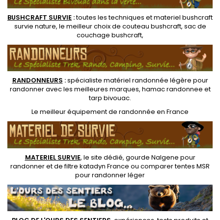
BUSHCRAFT SURVIE
:
toutes les techniques et
materiel
bushcraft
survie nature
, le meilleur choix de
couteau bushcraft
,
sac de
couchage bushcraft
,
RANDONNEUR
S
:
spécialiste matériel randonnée légère
pour
randonner avec les meilleures marques,
hamac randonnee
et
tarp bivouac
.
Le
meilleur équipement de randonnée
en France
MATERIEL SURVIE
, le site dédié,
gourde Nalgene pour
randonner
et de
filtre katadyn France
ou
comparer tentes MSR
pour randonner léger