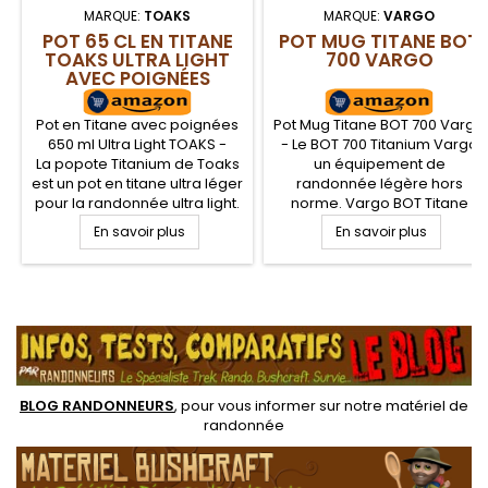
MARQUE:
TOAKS
MARQUE:
VARGO
POT 65 CL EN TITANE
POT MUG TITANE BOT
TOAKS ULTRA LIGHT
700 VARGO
AVEC POIGNÉES
Pot en Titane avec poignées
Pot Mug Titane BOT 700 Vargo
650 ml Ultra Light TOAKS -
- Le BOT 700 Titanium Vargo
La popote Titanium de Toaks
un équipement de
est un pot en titane ultra léger
randonnée légère hors
pour la randonnée ultra light.
norme. Vargo BOT Titane
D'un volume de 65 cl, et
combine à la fois un mug,
En savoir plus
En savoir plus
seulement 80 g, cette popote
une gourde étanche, une
Toasks est idéale pour les
tasse ou une popote.
bivouacs légers. Livrée avec
Entièrement en titane, la POT
un couvercle avec anse et
Vargo Titane est ultra léger
.
une housse de transport
pour le randonneur amateur
de trek et de MULE
BLOG RANDONNEURS
, pour vous informer sur notre
matériel de
randonnée