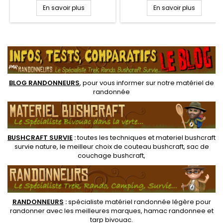
avec perte de peau.
peau brûlée en cas de
En savoir plus
En savoir plus
Composé d'un tampon
brûlure grave, atténue la
absorbant peu adhérent
douleur, désinfecte en
doublé d'un tissu stretch de
douceur et empêche les
.
haute qualité. L'adhésif solide
infections. Le BurnCarel est
et poreux assure une fixation
facile d'utilisation et
solide et durable autour du
d'application. Idéal pour tous
site de la plaie, tandis que le
types de brûlures.
tissu doux...
BLOG RANDONNEURS
, pour vous informer sur notre
matériel de
randonnée
BUSHCRAFT SURVIE
:
toutes les techniques et
materiel
bushcraft
survie nature
, le meilleur choix de
couteau bushcraft
,
sac de
couchage bushcraft
,
RANDONNEUR
S
:
spécialiste matériel randonnée légère
pour
randonner avec les meilleures marques,
hamac randonnee
et
tarp bivouac
.