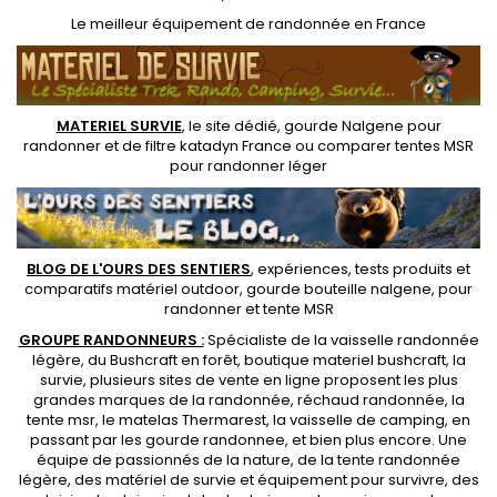
Le
meilleur équipement de randonnée
en France
MATERIEL SURVIE
, le site dédié,
gourde Nalgene pour
randonner
et de
filtre katadyn France
ou
comparer tentes MSR
pour randonner léger
BLOG DE L'OURS DES SENTIERS
, expériences, tests produits et
comparatifs matériel outdoor
,
gourde bouteille nalgene
, pour
randonner et
tente MSR
GROUPE RANDONNEURS :
Spécialiste de la
vaisselle randonnée
légère
, du Bushcraft en forêt,
boutique materiel bushcraft
, la
survie, plusieurs sites de vente en ligne proposent les plus
grandes marques de la randonnée,
réchaud randonnée
, la
tente msr
, le matelas Thermarest, la
vaisselle de camping
, en
passant par les
gourde randonnee
, et bien plus encore. Une
équipe de passionnés de la nature, de la
tente randonnée
légère
, des
matériel de survie et équipement pour survivre
, des