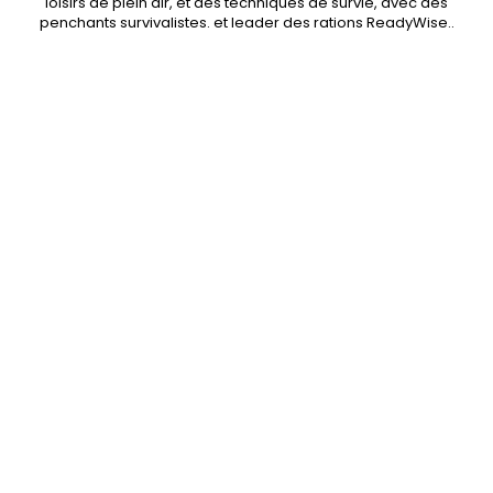
loisirs de plein air, et des techniques de survie, avec des
penchants
survivalistes
. et leader des
rations ReadyWise
..