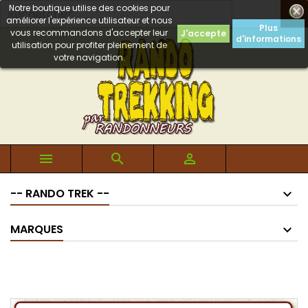
Notre boutique utilise des cookies pour

améliorer l'expérience utilisateur et nous
Plus
vous recommandons d'accepter leur
J'accepte
d'informations
utilisation pour profiter pleinement de
votre navigation.



-- RANDO TREK --
MARQUES