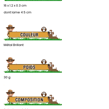
16 x 1.2 x 0.3 cm
dont lame 4.5 cm
.
Métal Brillant
.
30 g
.