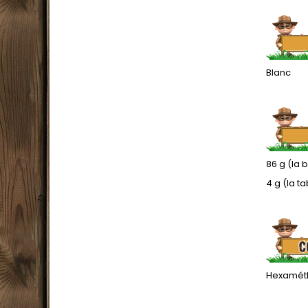
Blanc
.
86 g (la 
4 g (la ta
.
Hexaméth
.