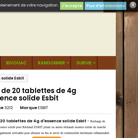
 pleinement de votre navigation.

J'accepte
Plus d'informations
BIVOUAC
RANDONNER
SURVIE
 solide Esbit
 de 20 tablettes de 4g
ence solide Esbit
ce
3212
Marque
ESBIT
 20 tablettes de 4g d'essence solide Esbit
-
Recharge de
sence solide pour Réchaud ESBIT pliant ou autres réchauds essence solide du marché.
alement utilisable pour allumer un feu et servir de combustible facilement inflammable.