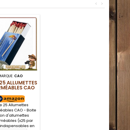
<
>
MARQUE:
CAO
 25 ALLUMETTES
RMÉABLES CAO
te 25 Allumettes
ables CAO - Boite
on d'allumettes
méables (x25 par
 indispensables en