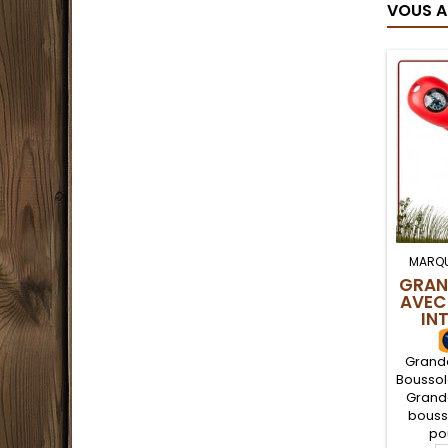
VOUS A
MARQU
GRAND
AVEC
IN
Grande
Boussol
Grande
bousso
po