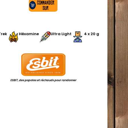
.
Trek
Héxamine
Ultra Light
4 x 20 g
.
ESBIT, des popotes et réchauds pour randonner
.