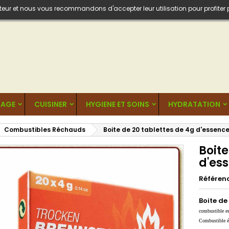
isateur et nous vous recommandons d'accepter leur utilisation pour profiter
AGE
CUISINER
HYGIENE ET SOINS
HYDRATATION
Combustibles Réchauds
Boite de 20 tablettes de 4g d'essence
Boite
d'ess
Référen
Boite de
combustible es
Combustible ég