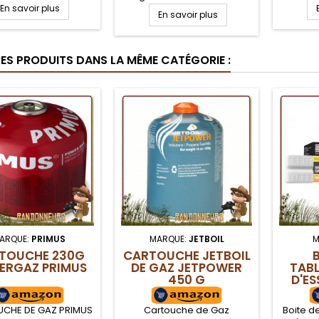
étincelles BCB
cas de 
En savoir plus
survie tout temps. Pratique,
tional. Grande Pierre
En savoir plus
ou de s
cette boite ultra robuste
ndispensable pour un
un feu. 
pour allumettes tempêtes
 de survie, du fait de
feu po
certifiées pour l'armée
ande taille et son
par tem
RES PRODUITS DANS LA MÊME CATÉGORIE :
possède un couvercle avec
r en V qui assure une
allumet
fermeture étanche et triple
ande formation
grattoir intégré.
celles pour allumer
u de camp ou initier
la...
ARQUE:
PRIMUS
MARQUE:
JETBOIL
M
TOUCHE 230G
CARTOUCHE JETBOIL
B
ERGAZ PRIMUS
DE GAZ JETPOWER
TABL
450 G
D'ES
CHE DE GAZ PRIMUS
Cartouche de Gaz
Boite d