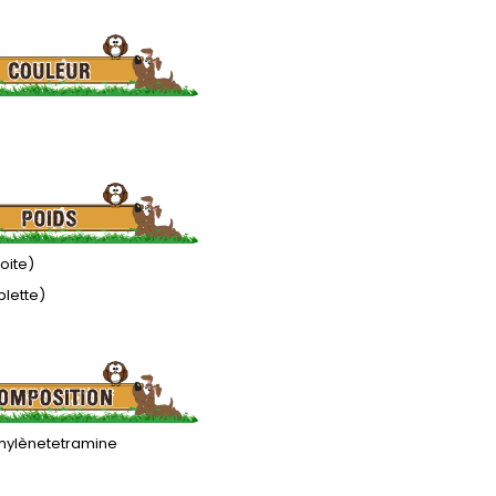
boite)
blette)
ylènetetramine