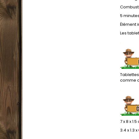
Combustib
5 minutes
Élément i
Les table
.
Tablette
comme a
.
7 x 8 x 1.
3.4 x 1.3 
.