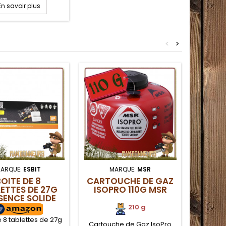
situation d'urgence
En savoir plus
urvie, pour allumer
Permet d'allumer un
ur la survie même
ps pluvieux car les
<
>
tes sont protégées
de l'humidité
ARQUE:
ESBIT
MARQUE:
MSR
MARQ
OITE DE 8
CARTOUCHE DE GAZ
ETTES DE 27G
ISOPRO 110G MSR
CAR
SENCE SOLIDE
OPT
ESBIT
210 g
e 8 tablettes de 27g
Cartouche de Gaz IsoPro