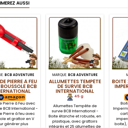
IMEREZ AUSSI
E:
BCB ADVENTURE
MARQUE:
BCB ADVENTURE
E PIERRE À FEU
ALLUMETTES TEMPÊTE
BOITE
 BOUSSOLE BCB
DE SURVIE BCB
IMPE
TERNATIONAL
INTERNATIONAL
45 g
 Pierre à Feu avec
Boi
Allumettes Tempête de
e BCB International -
Impermé
survie BCB International -
 Pierre à feu avec
cart
Boite étanche et robuste, en
le et grattoir en V
imper
plastique, avec grattoirs
ur générer plus
boite),
intégrés et 25 allumettes de