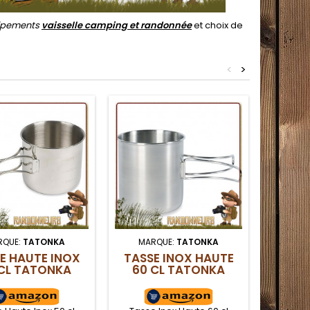
uipements
vaisselle camping et randonnée
et choix de
<
>
RQUE:
TATONKA
MARQUE:
TATONKA
MAR
E HAUTE INOX
TASSE INOX HAUTE
TASS
CL TATONKA
60 CL TATONKA
85 