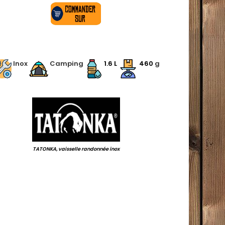
.
Inox
Camping
1.6 L
460
g
.
TATONKA, vaisselle randonnée inox