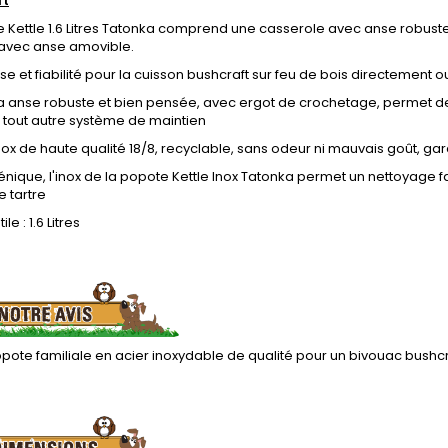
ft
 Kettle 1.6 Litres Tatonka comprend une casserole avec anse robuste,
 avec anse amovible.
e et fiabilité pour la cuisson bushcraft sur feu de bois directement 
 la anse robuste et bien pensée, avec ergot de crochetage, permet d
 tout autre système de maintien
ox de haute qualité 18/8, recyclable, sans odeur ni mauvais goût, ga
énique, l'inox de la popote Kettle Inox Tatonka permet un nettoyage 
 tartre
le : 1.6 Litres
pote familiale en acier inoxydable de qualité pour un bivouac bush