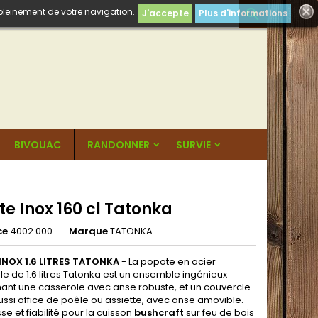
 pleinement de votre navigation.

J'accepte
Plus d'informations
BIVOUAC
RANDONNER
SURVIE
e Inox 160 cl Tatonka
ce
4002.000
Marque
TATONKA
INOX 1.6 LITRES TATONKA
- La popote en acier
e de 1.6 litres Tatonka est un ensemble ingénieux
nt une casserole avec anse robuste, et un couvercle
ussi office de poêle ou assiette, avec anse amovible.
e et fiabilité pour la cuisson
bushcraft
sur feu de bois