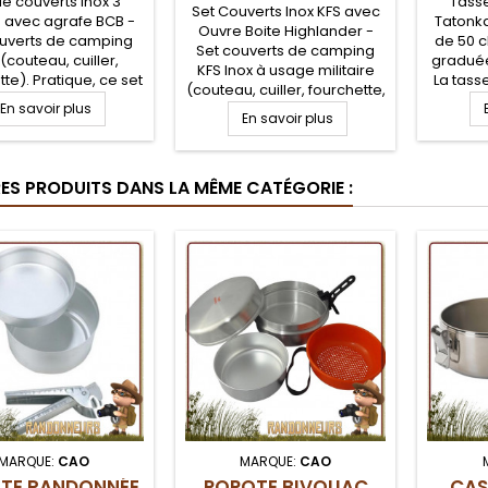
de couverts Inox 3
Tasse
Set Couverts Inox KFS avec
 avec agrafe BCB -
Tatonka
Ouvre Boite Highlander -
ouverts de camping
de 50 c
Set couverts de camping
 (couteau, cuiller,
graduée
KFS Inox à usage militaire
te). Pratique, ce set
La tass
(couteau, cuiller, fourchette,
ouverts en acier
revêtem
En savoir plus
ouvre boite, décapsuleur).
xydable sera très
En savoir plus
sans s
Pratique, en acier
 et adapté à tous les
bois ou
inoxydable sera très
ns. Les élements se
réchaud
robuste et adapté à tous les
nt entre eux par une
pour r
RES PRODUITS DANS LA MÊME CATÉGORIE :
terrains. Les élements se
, permettant de les
S'emboi
range dans le manche de
nir groupés pendant
Nal
l'ouvre boite, pour les
le transport
maintenir groupés
MARQUE:
CAO
MARQUE:
CAO
TE RANDONNÉE
POPOTE BIVOUAC
CAS