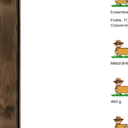
Ensemble :
Poêle : 17
Casserole 
.
Métal Bril
.
460 g
.