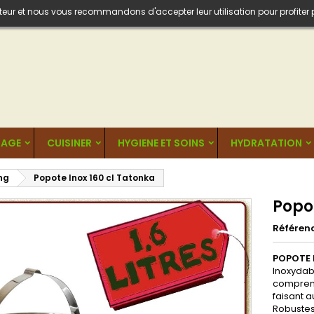
isateur et nous vous recommandons d'accepter leur utilisation pour profiter
AGE
CUISINER
HYGIENE ET SOINS
HYDRATATION
ng
Popote Inox 160 cl Tatonka
Popot
Référen
POPOTE 
Inoxydabl
comprena
faisant a
Robustess