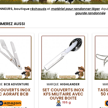
NEURS, boutique
réchauds
et
matériel pour randonner léger
, éq
gourde randonnée
IMEREZ AUSSI
E:
BCB ADVENTURE
MARQUE:
HIGHLANDER
MA
COUVERTS INOX
SET COUVERTS INOX
TASS
C AGRAFE BCB
KFS MILITAIRE AVEC
50 
OUVRE BOITE
HIGHLANDER
155 g