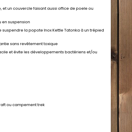
 et un couvercle faisant aussi office de poele ou
ou en suspension
e suspendre la popote Inox Kettle Tatonka à un trépied
rantie sans revêtement toxique
facile et évite les développements bactériens et/ou
craft ou campement trek