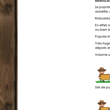
bushcra
Le popote
assiette,
Robustess
En effet,
ou bien à
Popote In
Très hygi
dépots de
Volume uti
.
Set de po
.