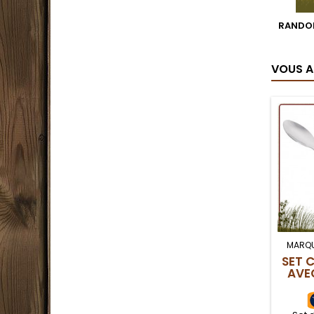
RANDON
VOUS A
MARQU
SET 
AVE