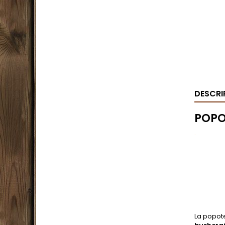
DESCRI
POPO
.
La popote