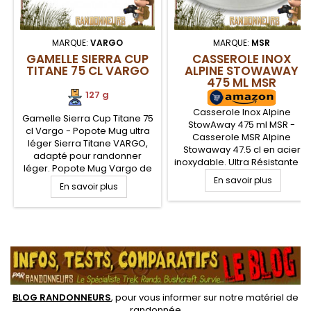
MARQUE:
VARGO
MARQUE:
MSR
GAMELLE SIERRA CUP
CASSEROLE INOX
TITANE 75 CL VARGO
ALPINE STOWAWAY
475 ML MSR
127 g
Casserole Inox Alpine
Gamelle Sierra Cup Titane 75
StowAway 475 ml MSR -
cl Vargo - Popote Mug ultra
Casserole MSR Alpine
léger Sierra Titane VARGO,
Stowaway 47.5 cl en acier
adapté pour randonner
inoxydable. Ultra Résistante la
léger. Popote Mug Vargo de
casserole Alpine Stowaway
randonnée ergonomique
En savoir plus
En savoir plus
MSR possède des poignées
avec anses repliables.
à charnières pour soulever le
Couvercle ajouré pour servir
couvercle facilement. Son
de passoire, le titane
système de fermeture
assurant robustesse et
.
optimise le rangement et lui
légèreté de cette vaisselle
apporte stabilité dans votre
randonnée ultra légère
sac à dos
BLOG RANDONNEURS
, pour vous informer sur notre
matériel de
randonnée