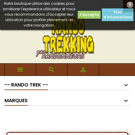
Notre boutique utilise des cookies pour

améliorer l'expérience utilisateur et nous
Plus
vous recommandons d'accepter leur
J'accepte
d'informations
utilisation pour profiter pleinement de
votre navigation.



-- RANDO TREK --
MARQUES