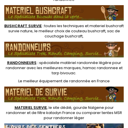
BUSHCRAFT SURVIE
:
toutes les techniques et
materiel
bushcraft
survie nature
, le meilleur choix de
couteau bushcraft
,
sac de
couchage bushcraft
,
RANDONNEUR
S
:
spécialiste matériel randonnée légère
pour
randonner avec les meilleures marques,
hamac randonnee
et
tarp bivouac
.
Le
meilleur équipement de randonnée
en France
MATERIEL SURVIE
, le site dédié,
gourde Nalgene pour
randonner
et de
filtre katadyn France
ou
comparer tentes MSR
pour randonner léger