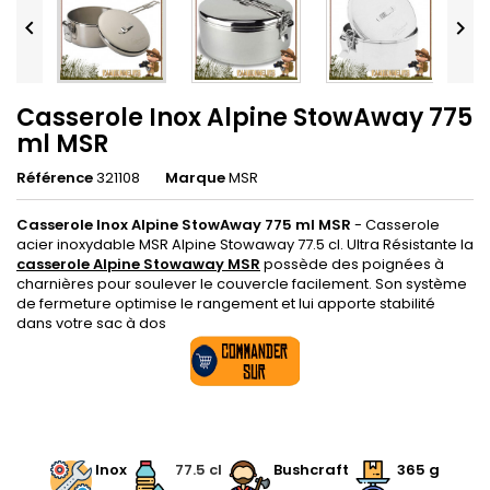


Casserole Inox Alpine StowAway 775
ml MSR
Référence
321108
Marque
MSR
Casserole Inox Alpine StowAway 775 ml MSR
- Casserole
acier inoxydable MSR Alpine Stowaway 77.5 cl. Ultra Résistante la
casserole Alpine Stowaway MSR
possède des poignées à
charnières pour soulever le couvercle facilement. Son système
de fermeture optimise le rangement et lui apporte stabilité
dans votre sac à dos
.
.
Inox
.
77.5 cl
.
.
Bushcraft
.
365 g