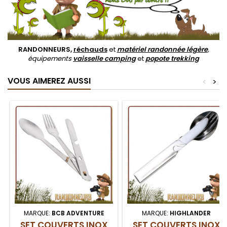
RANDONNEURS,
réchauds
et
matériel randonnée légère
,
équipements
vaisselle camping
et
popote trekking
VOUS AIMEREZ AUSSI
<
>
MARQUE:
BCB ADVENTURE
MARQUE:
HIGHLANDER
SET COUVERTS INOX
SET COUVERTS INOX