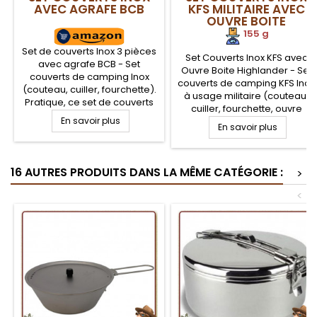
AVEC AGRAFE BCB
KFS MILITAIRE AVEC
OUVRE BOITE
HIGHLANDER
155 g
Set de couverts Inox 3 pièces
Set Couverts Inox KFS avec
avec agrafe BCB - Set
Ouvre Boite Highlander - Set
couverts de camping Inox
couverts de camping KFS Inox
(couteau, cuiller, fourchette).
à usage militaire (couteau,
Pratique, ce set de couverts
cuiller, fourchette, ouvre
en acier inoxydable sera très
En savoir plus
boite, décapsuleur). Pratique,
robuste et adapté à tous les
En savoir plus
en acier inoxydable sera très
terrains. Les élements se
robuste et adapté à tous les
clipsent entre eux par une
terrains. Les élements se
agrafe, permettant de les
16 AUTRES PRODUITS DANS LA MÊME CATÉGORIE :
range dans le manche de
>
maintenir groupés pendant
l'ouvre boite, pour les
le transport
<
maintenir groupés