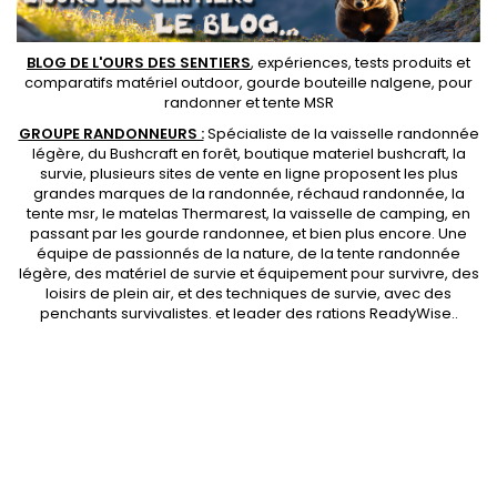
BLOG DE L'OURS DES SENTIERS
, expériences, tests produits et
comparatifs matériel outdoor
,
gourde bouteille nalgene
, pour
randonner et
tente MSR
GROUPE RANDONNEURS :
Spécialiste de la
vaisselle randonnée
légère
, du Bushcraft en forêt,
boutique materiel bushcraft
, la
survie, plusieurs sites de vente en ligne proposent les plus
grandes marques de la randonnée,
réchaud randonnée
, la
tente msr
, le matelas Thermarest, la
vaisselle de camping
, en
passant par les
gourde randonnee
, et bien plus encore. Une
équipe de passionnés de la nature, de la
tente randonnée
légère
, des
matériel de survie et équipement pour survivre
, des
loisirs de plein air, et des techniques de survie, avec des
penchants
survivalistes
. et leader des
rations ReadyWise
..