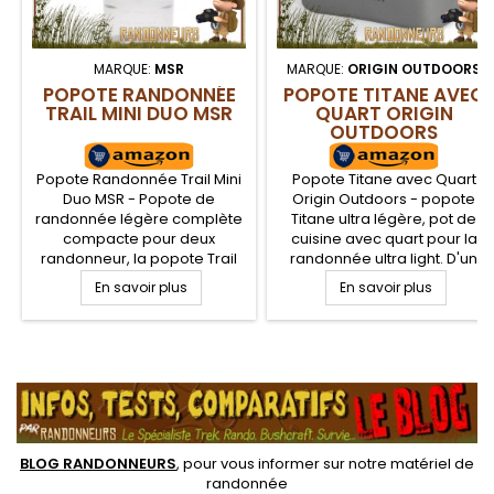
MARQUE:
MSR
MARQUE:
ORIGIN OUTDOORS
POPOTE RANDONNÉE
POPOTE TITANE AVEC
TRAIL MINI DUO MSR
QUART ORIGIN
OUTDOORS
Popote Randonnée Trail Mini
Popote Titane avec Quart
Duo MSR - Popote de
Origin Outdoors - popote
randonnée légère complète
Titane ultra légère, pot de
compacte pour deux
cuisine avec quart pour la
randonneur, la popote Trail
randonnée ultra light. D'un
Mini Duo MSR se compose
volume de 75 + 40 cl, et
En savoir plus
En savoir plus
d'une casserole alu HA de
seulement 232 g, cette
1.2L, d'un couvercle passoire,
popote en titane est idéale
pince preneuse alu, gobelet
pour les bivouacs légers.
plastique gradué. Tous les
Livrée avec un couvercle,
.
éléments s'emboitent entre
anses rabattables et
eux pour un gain de place
système de suspension pour
la cuisson au dessus d'un feu
de camp
BLOG RANDONNEURS
, pour vous informer sur notre
matériel de
randonnée