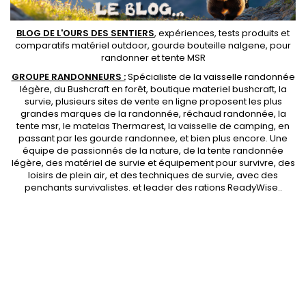
BLOG DE L'OURS DES SENTIERS
, expériences, tests produits et
comparatifs matériel outdoor
,
gourde bouteille nalgene
, pour
randonner et
tente MSR
GROUPE RANDONNEURS :
Spécialiste de la
vaisselle randonnée
légère
, du Bushcraft en forêt,
boutique materiel bushcraft
, la
survie, plusieurs sites de vente en ligne proposent les plus
grandes marques de la randonnée,
réchaud randonnée
, la
tente msr
, le matelas Thermarest, la
vaisselle de camping
, en
passant par les
gourde randonnee
, et bien plus encore. Une
équipe de passionnés de la nature, de la
tente randonnée
légère
, des
matériel de survie et équipement pour survivre
, des
loisirs de plein air, et des techniques de survie, avec des
penchants
survivalistes
. et leader des
rations ReadyWise
..