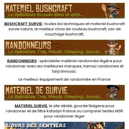
BUSHCRAFT SURVIE
:
toutes les techniques et
materiel
bushcraft
survie nature
, le meilleur choix de
couteau bushcraft
,
sac de
couchage bushcraft
,
RANDONNEUR
S
:
spécialiste matériel randonnée légère
pour
randonner avec les meilleures marques,
hamac randonnee
et
tarp bivouac
.
Le
meilleur équipement de randonnée
en France
MATERIEL SURVIE
, le site dédié,
gourde Nalgene pour
randonner
et de
filtre katadyn France
ou
comparer tentes MSR
pour randonner léger