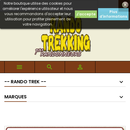
Notre boutique utilise des cookies pour

améliorer l'expérience utilisateur et nous
Plus
vous recommandons d'accepter leur
J'accepte
d'informations
utilisation pour profiter pleinement de
votre navigation.



-- RANDO TREK --
MARQUES