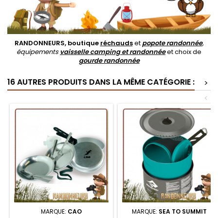
RANDONNEURS, boutique
réchauds
et
popote randonnée
,
équipements
vaisselle camping et randonnée
et choix de
gourde randonnée
16 AUTRES PRODUITS DANS LA MÊME CATÉGORIE :
>
<
MARQUE:
CAO
MARQUE:
SEA TO SUMMIT