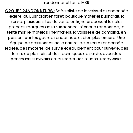
randonner et
tente MSR
GROUPE RANDONNEURS :
Spécialiste de la
vaisselle randonnée
légère
, du Bushcraft en forêt,
boutique materiel bushcraft
, la
survie, plusieurs sites de vente en ligne proposent les plus
grandes marques de la randonnée,
réchaud randonnée
, la
tente msr
, le matelas Thermarest, la
vaisselle de camping
, en
passant par les
gourde randonnee
, et bien plus encore. Une
équipe de passionnés de la nature, de la
tente randonnée
légère
, des
matériel de survie et équipement pour survivre
, des
loisirs de plein air, et des techniques de survie, avec des
penchants
survivalistes
. et leader des
rations ReadyWise
..