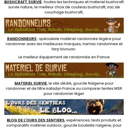
BUSHCRAFT SURVIE
:
toutes les techniques et
materiel
bushcraft
survie nature
, le meilleur choix de
couteau bushcraft
,
sac de
couchage bushcraft
,
RANDONNEUR
S
:
spécialiste matériel randonnée légère
pour
randonner avec les meilleures marques,
hamac randonnee
et
tarp bivouac
.
Le
meilleur équipement de randonnée
en France
MATERIEL SURVIE
, le site dédié,
gourde Nalgene pour
randonner
et de
filtre katadyn France
ou
comparer tentes MSR
pour randonner léger
BLOG DE L'OURS DES SENTIERS
, expériences, tests produits et
comparatifs matériel outdoor
,
gourde bouteille nalgene
, pour