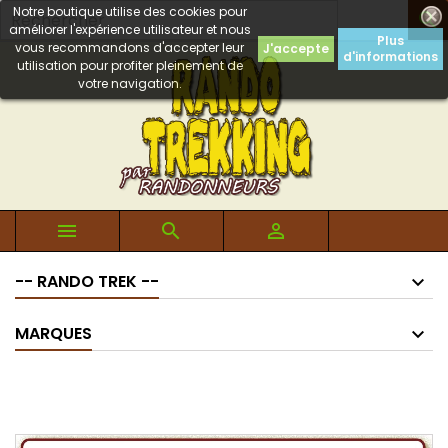
Notre boutique utilise des cookies pour

améliorer l'expérience utilisateur et nous
Plus
vous recommandons d'accepter leur
J'accepte
d'informations
utilisation pour profiter pleinement de
votre navigation.



-- RANDO TREK --
MARQUES