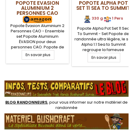
POPOTE EVASION
POPOTE ALPHA POT
ALUMINIUM 2
SET 11 SEA TO SUMMIT
PERSONNES CAO
330 g
1 Pers
Popote Évasion Aluminium 2
Popote Alpha Pot Set 11 Sea
Personnes CAO - Ensemble
To Summit - Set Popote de
set Popote Aluminium
randonnée ultra légère, le set
ÉVASION pour deux
Alpha 1.1 Sea to Summit
personnes CAO. Popote de
regroupe la fameuse
camping alu composée de 12
En savoir plus
casserole Alpha Pot de 1.2
pièces (faitout, poêle,
En savoir plus
avec un Mug DeltaLight et un
assiettes, quarts, cuillères,
bol DeltaLight. Un ensemble
fourchettes, pince preneuse),
de vaisselle légère pour le
idéale pour le camping
.
trek et la randonnée en solo
nature en binôme.
BLOG RANDONNEURS
, pour vous informer sur notre
matériel de
randonnée