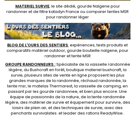
MATERIEL SURVIE
, le site dédié,
gourde Nalgene pour
randonner
et de
filtre katadyn France
ou
comparer tentes MSR
pour randonner léger
BLOG DE L'OURS DES SENTIERS
, expériences, tests produits et
comparatifs matériel outdoor
,
gourde bouteille nalgene
, pour
randonner et
tente MSR
GROUPE RANDONNEURS :
Spécialiste de la
vaisselle randonnée
légère
, du Bushcraft en forêt,
boutique materiel bushcraft
, la
survie, plusieurs sites de vente en ligne proposent les plus
grandes marques de la randonnée,
réchaud randonnée
, la
tente msr
, le matelas Thermarest, la
vaisselle de camping
, en
passant par les
gourde randonnee
, et bien plus encore. Une
équipe de passionnés de la nature, de la
tente randonnée
légère
, des
matériel de survie et équipement pour survivre
, des
loisirs de plein air, et des techniques de survie, avec des
penchants
survivalistes
. et leader des
rations ReadyWise
..