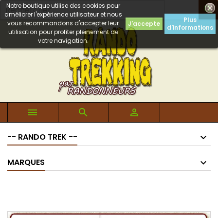
Notre boutique utilise des cookies pour

améliorer l'expérience utilisateur et nous
Plus
vous recommandons d'accepter leur
J'accepte
d'informations
utilisation pour profiter pleinement de
votre navigation.



-- RANDO TREK --
MARQUES