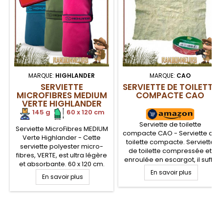
MARQUE:
HIGHLANDER
MARQUE:
CAO
SERVIETTE
SERVIETTE DE TOILETTE
MICROFIBRES MEDIUM
COMPACTE CAO
VERTE HIGHLANDER
145 g
.
.
60 x 120 cm
Serviette de toilette
Serviette MicroFibres MEDIUM
compacte CAO - Serviette de
Verte Highlander - Cette
toilette compacte. Serviette
serviette polyester micro-
de toilette compressée et
fibres, VERTE, est ultra légère
enroulée en escargot, il suffit
et absorbante. 60 x 120 cm.
de tirer dessus pour la sortir.
Absorbe cinq fois son poids
En savoir plus
En savoir plus
Peut servir de chiffonnette
en eau. Douce au toucher.
également. Article hygiène
Serviette micro-fibres pour la
corporelle pour la
randonnée légère et toutes
randonnée légère, voyage et
activités de camping et
.
camping
sportives