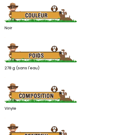
Noir
.
278 g (sans l'eau)
.
Vinyle
.