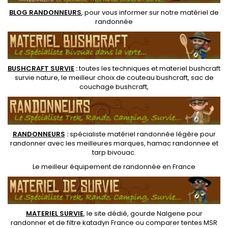
randonnée et le bushcraft....
BLOG RANDONNEURS
, pour vous informer sur notre
matériel de
randonnée
BUSHCRAFT SURVIE
:
toutes les techniques et
materiel
bushcraft
survie nature
, le meilleur choix de
couteau bushcraft
,
sac de
couchage bushcraft
,
RANDONNEUR
S
:
spécialiste matériel randonnée légère
pour
randonner avec les meilleures marques,
hamac randonnee
et
tarp bivouac
.
Le
meilleur équipement de randonnée
en France
MATERIEL SURVIE
, le site dédié,
gourde Nalgene pour
randonner
et de
filtre katadyn France
ou
comparer tentes MSR