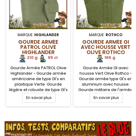
MARQUE:
HIGHLANDER
MARQUE:
ROTHCO
GOURDE ARMÉE
GOURDE ARMÉE GI
PATROL OLIVE
AVEC HOUSSE VERT
HIGHLANDER
OLIVE ROTHCO
210 g
.
.
95 cl
165 g
Gourde Armée PATROL Olive
Gourde Armée GI avec
Highlander - Gourde armée
housse Vert Olive Rothco -
américaine de type GI's en
Gourde armée type GI's en
plastique Verte. Gourde
aluminium avec housse.
légère et robuste de type GI's
Gourde militaire de l'armée
américain robuste et
américaine avec bouchon
En savoir plus
En savoir plus
compacte, de volume 95 cl
plastique et chainette de
avec bouchon de fermeture.
maintien. Volume utile 95 cl.
Gourde militaire en plastique
Une gourde militaire tout alu,
.
alimentaire Polyéthylene
légère et robuste, idéale
alimentaire Haute Densité
pour le bushcraft nature.
sans BPA de l'armée
Fourni avec housse polyester
américaine pour la