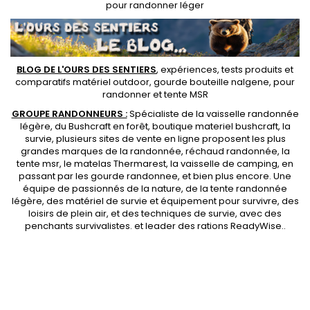
pour randonner léger
BLOG DE L'OURS DES SENTIERS
, expériences, tests produits et
comparatifs matériel outdoor
,
gourde bouteille nalgene
, pour
randonner et
tente MSR
GROUPE RANDONNEURS :
Spécialiste de la
vaisselle randonnée
légère
, du Bushcraft en forêt,
boutique materiel bushcraft
, la
survie, plusieurs sites de vente en ligne proposent les plus
grandes marques de la randonnée,
réchaud randonnée
, la
tente msr
, le matelas Thermarest, la
vaisselle de camping
, en
passant par les
gourde randonnee
, et bien plus encore. Une
équipe de passionnés de la nature, de la
tente randonnée
légère
, des
matériel de survie et équipement pour survivre
, des
loisirs de plein air, et des techniques de survie, avec des
penchants
survivalistes
. et leader des
rations ReadyWise
..