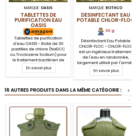
MARQUE:
OASIS
MARQUE:
ROTHCO
TABLETTES DE
DÉSINFECTANT EAU
PURIFICATION EAU
POTABLE CHLOR-FLOC
OASIS
30 g
Tablettes de purification
Désinfectant Eau Potable
d'eau OASIS - Boite de 30
CHLOR-FLOC - CHLOR-FLOC
pastilles de chlore (NaDCC
est un ingénieux traitement
ou Troclosene Sodium) pour
de l'eau en randonnée,
le traitement bactérien de
largement utilisé par l'armée
l'eau. Chaque pastille permet
En savoir plus
américaine. Deux actions sur
de traiter un litre d'eau, après
En savoir plus
l'eau à traiter, une
30 minutes d'attente.
désinfection au chlore contre
Traitement de purification de
les bactéries, virus... et la
l'eau en randonnée,
16 AUTRES PRODUITS DANS LA MÊME CATÉGORIE :
floculation des particules et
>
bushcraft et survie contre les
sédiments pour clarifier l'eau
bactéries, virus et autres
<
potable
organismes de l'eau