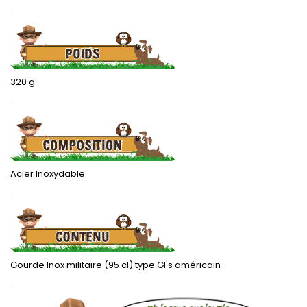
.
320 g
.
Acier Inoxydable
.
Gourde Inox militaire (95 cl) type GI's américain
.