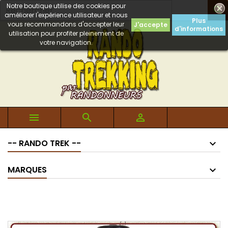
Notre boutique utilise des cookies pour

améliorer l'expérience utilisateur et nous
Plus
vous recommandons d'accepter leur
J'accepte
d'informations
utilisation pour profiter pleinement de
votre navigation.



-- RANDO TREK --
MARQUES