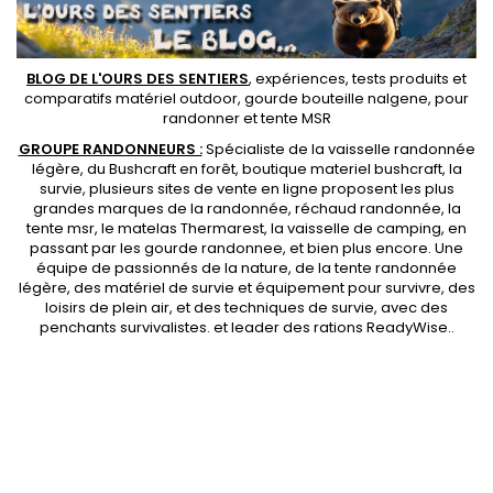
BLOG DE L'OURS DES SENTIERS
, expériences, tests produits et
comparatifs matériel outdoor
,
gourde bouteille nalgene
, pour
randonner et
tente MSR
GROUPE RANDONNEURS :
Spécialiste de la
vaisselle randonnée
légère
, du Bushcraft en forêt,
boutique materiel bushcraft
, la
survie, plusieurs sites de vente en ligne proposent les plus
grandes marques de la randonnée,
réchaud randonnée
, la
tente msr
, le matelas Thermarest, la
vaisselle de camping
, en
passant par les
gourde randonnee
, et bien plus encore. Une
équipe de passionnés de la nature, de la
tente randonnée
légère
, des
matériel de survie et équipement pour survivre
, des
loisirs de plein air, et des techniques de survie, avec des
penchants
survivalistes
. et leader des
rations ReadyWise
..