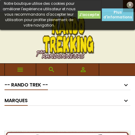
Notre boutique utilise des cookies pour

améliorer l'expérience utilisateur et nous
Plus
vous recommandons d'accepter leur
J'accepte
d'informations
utilisation pour profiter pleinement de
votre navigation.



-- RANDO TREK --
MARQUES