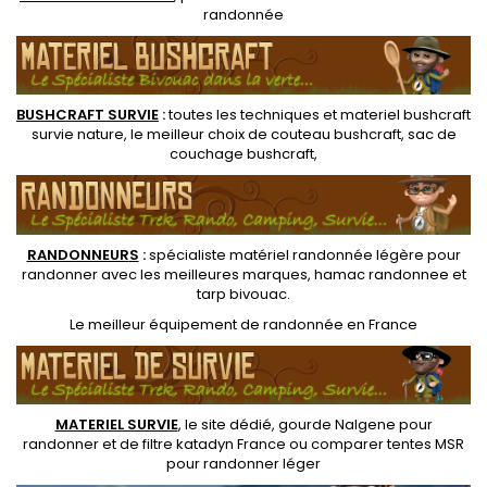
randonnée
BUSHCRAFT SURVIE
:
toutes les techniques et
materiel
bushcraft
survie nature
, le meilleur choix de
couteau bushcraft
,
sac de
couchage bushcraft
,
RANDONNEUR
S
:
spécialiste matériel randonnée légère
pour
randonner avec les meilleures marques,
hamac randonnee
et
tarp bivouac
.
Le
meilleur équipement de randonnée
en France
MATERIEL SURVIE
, le site dédié,
gourde Nalgene pour
randonner
et de
filtre katadyn France
ou
comparer tentes MSR
pour randonner léger