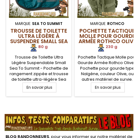
MARQUE:
SEA TO SUMMIT
MARQUE:
ROTHCO
TROUSSE DE TOILETTE
POCHETTE TACTIQUE
ULTRA LÉGÈRE À
MOLLE POUR GOURDE
SUSPENDRE SMALL SEA
ARMÉE ROTHCO OLIVE
TO SUMMIT
80 g
230 g
Trousse de Toilette Ultra
Pochette Tactique Molle pour
Légère Suspendable Small
Gourde Armée Rothco Olive -
Sea To Summit - Pochette de
Pochette pour gourde type
rangement zippée et trousse
Nalgène, couleur Olive, ou
de toilette ultra-légère Sea
autres matériel de survie.
To Summit. Son poids est
Fixation MOLLE tout autour de
En savoir plus
En savoir plus
adapté aux voyages,
la pochette, sangles
randonnée légère. La trousse
d'attaches au dos. Anneaux
de toilette Ultra-Sil taille Small
en D sur les côtés. Pochette
de Sea to Summit ne pèse
zippée devant. Fermeture
.
que 80 g, compatible pour le
supérieure zippée avec
transport aérien
sortie pipette d'hydratation
BLOG RANDONNEURS
, pour vous informer sur notre
matériel de