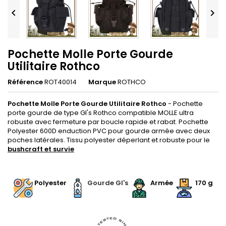


Pochette Molle Porte Gourde
Utilitaire Rothco
Référence
ROT40014
Marque
ROTHCO
Pochette Molle Porte Gourde Utilitaire Rothco
- Pochette
porte gourde de type GI's Rothco compatible MOLLE ultra
robuste avec fermeture par boucle rapide et rabat. Pochette
Polyester 600D enduction PVC pour gourde armée avec deux
poches latérales. Tissu polyester déperlant et robuste pour le
bushcraft et survie
.
Polyester
Gourde GI's
Armée
170 g
.