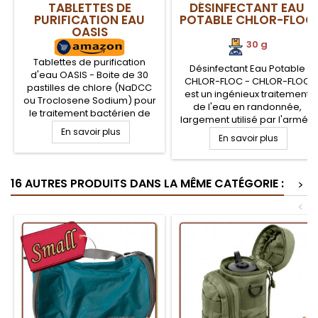
TABLETTES DE
DÉSINFECTANT EAU
PURIFICATION EAU
POTABLE CHLOR-FLOC
OASIS
30 g
Tablettes de purification
Désinfectant Eau Potable
d'eau OASIS - Boite de 30
CHLOR-FLOC - CHLOR-FLOC
pastilles de chlore (NaDCC
est un ingénieux traitement
ou Troclosene Sodium) pour
de l'eau en randonnée,
le traitement bactérien de
largement utilisé par l'armée
l'eau. Chaque pastille permet
En savoir plus
américaine. Deux actions sur
de traiter un litre d'eau, après
En savoir plus
l'eau à traiter, une
30 minutes d'attente.
désinfection au chlore contre
Traitement de purification de
les bactéries, virus... et la
l'eau en randonnée,
16 AUTRES PRODUITS DANS LA MÊME CATÉGORIE :
floculation des particules et
>
bushcraft et survie contre les
sédiments pour clarifier l'eau
bactéries, virus et autres
<
potable
organismes de l'eau