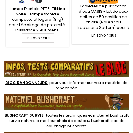
Tablettes de purification
Lampe Frontale PETZL Tikkina
d'eau OASIS - Lot de deux
Noire - Lampe frontale
boites de 50 pastilles de
compacte et légère (81 g)
chlore (NaDCC ou
pour l'éclairage de proximité.
Troclosene Sodium) pour le
Puissance 250 lumens.
traitement bactérien de l'eau.
Portée 60 mètres. Autonomie
En savoir plus
En savoir plus
Chaque pastille permet de
120 heures. Lampe frontale
traiter un litre d'eau, après 30
Tikkina Hybrid concept,
minutes d'attente. Traitement
alimentation sur piles ou
de purification de l'eau en
.
batterie (non fournie). Trois
randonnée, bushcraft et
niveaux d'éclairage (x3
survie contre les bactéries,
blancs)
virus et autres organismes de
l'eau
BLOG RANDONNEURS
, pour vous informer sur notre
matériel de
randonnée
BUSHCRAFT SURVIE
:
toutes les techniques et
materiel
bushcraft
survie nature
, le meilleur choix de
couteau bushcraft
,
sac de
couchage bushcraft
,