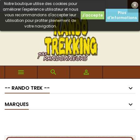
Notre boutique utilise des cookies pour

améliorer l'expérience utilisateur et nous
Plus
vous recommandons d'accepter leur
J'accepte
d'informations
utilisation pour profiter pleinement de
votre navigation.



-- RANDO TREK --
MARQUES