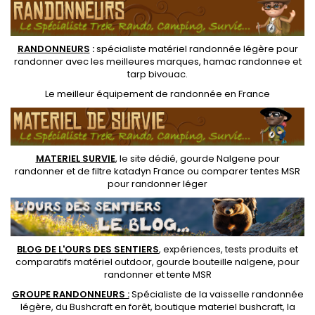
RANDONNEUR
S
:
spécialiste matériel randonnée légère
pour
randonner avec les meilleures marques,
hamac randonnee
et
tarp bivouac
.
Le
meilleur équipement de randonnée
en France
MATERIEL SURVIE
, le site dédié,
gourde Nalgene pour
randonner
et de
filtre katadyn France
ou
comparer tentes MSR
pour randonner léger
BLOG DE L'OURS DES SENTIERS
, expériences, tests produits et
comparatifs matériel outdoor
,
gourde bouteille nalgene
, pour
randonner et
tente MSR
GROUPE RANDONNEURS :
Spécialiste de la
vaisselle randonnée
légère
, du Bushcraft en forêt,
boutique materiel bushcraft
, la