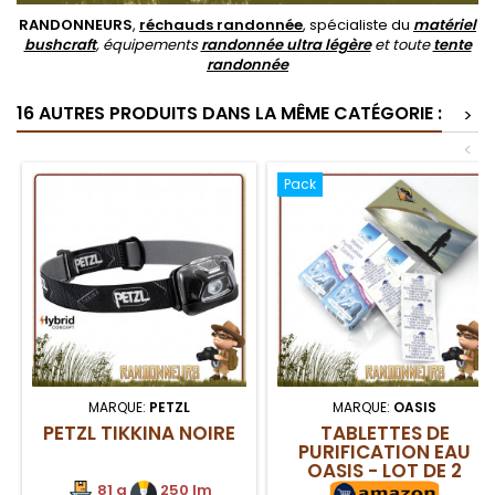
RANDONNEURS
,
réchauds randonnée
, spécialiste du
matériel
bushcraft
, équipements
randonnée ultra légère
et toute
tente
randonnée
16 AUTRES PRODUITS DANS LA MÊME CATÉGORIE :
>
<
Pack
MARQUE:
PETZL
MARQUE:
OASIS
PETZL TIKKINA NOIRE
TABLETTES DE
PURIFICATION EAU
OASIS - LOT DE 2
BOITES
81 g
.
250 lm