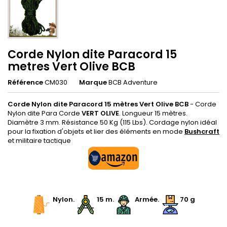
Corde Nylon dite Paracord 15
metres Vert Olive BCB
Référence
CM030
Marque
BCB Adventure
Corde Nylon dite Paracord 15 mètres Vert Olive BCB
- Corde
Nylon dite Para Corde
VERT OLIVE
. Longueur 15 mètres.
Diamètre 3 mm. Résistance 50 Kg (115 Lbs). Cordage nylon idéal
pour la fixation d'objets et lier des éléments en mode
Bushcraft
et militaire tactique
.
.
Nylon
.
.
15 m
.
.
Armée
.
70
g