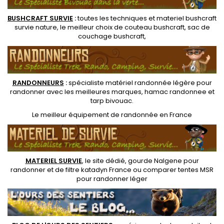
BUSHCRAFT SURVIE
:
toutes les techniques et
materiel
bushcraft
survie nature
, le meilleur choix de
couteau bushcraft
,
sac de
couchage bushcraft
,
RANDONNEUR
S
:
spécialiste matériel randonnée légère
pour
randonner avec les meilleures marques,
hamac randonnee
et
tarp bivouac
.
Le
meilleur équipement de randonnée
en France
MATERIEL SURVIE
, le site dédié,
gourde Nalgene pour
randonner
et de
filtre katadyn France
ou
comparer tentes MSR
pour randonner léger