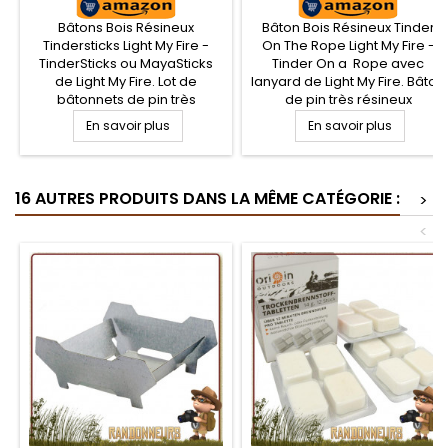
MY FIRE
Bâtons Bois Résineux
Bâton Bois Résineux Tinder
Tindersticks Light My Fire -
On The Rope Light My Fire -
TinderSticks ou MayaSticks
Tinder On a Rope avec
de Light My Fire. Lot de
lanyard de Light My Fire. Bâton
bâtonnets de pin très
de pin très résineux
résineux permettant
permettant l'allumage rapide
En savoir plus
En savoir plus
l'allumage rapide de votre
de votre feu de camp
feu de camp bushcraft.
bushcraft. Buchette Tinder On
Buchettes Tindersticks de pin
a Rope de pin Ocote, contient
Ocote, contient 80% de
80% de résine, facilement
16 AUTRES PRODUITS DANS LA MÊME CATÉGORIE :
>
résine, facilement
inflammable même en milieu
inflammable même en milieu
humide, flamme intense..
<
humide, flamme intense.