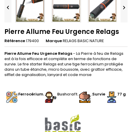


Pierre Allume Feu Urgence Relags
Référence
179400
Marque
RELAGS BASIC NATURE
Pierre Allume Feu Urgence Relags
- La Pierre à feu de Relags
est à la fois efficace et complète en terme de fonctions de
survie. Le fire starter Relags est une tige ferrocérium protégée
dans un tube étanche, micro boussole, avec grattoir efficace,
sifflet de signalisation, lanyard et code morse
.
Ferrocérium
.
Bushcraft.
.Survie
77
g
.