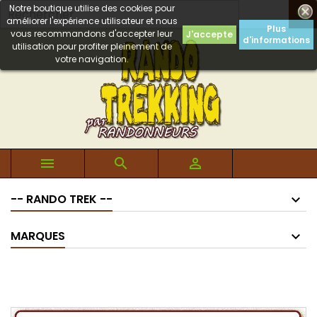
Notre boutique utilise des cookies pour

améliorer l'expérience utilisateur et nous
Plus
vous recommandons d'accepter leur
J'accepte
d'informations
utilisation pour profiter pleinement de
votre navigation.



-- RANDO TREK --
MARQUES