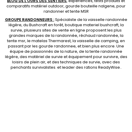
BLOG DE L'OURS DES SENTIERS
, expériences, tests produits et
comparatifs matériel outdoor
,
gourde bouteille nalgene
, pour
randonner et
tente MSR
GROUPE RANDONNEURS :
Spécialiste de la
vaisselle randonnée
légère
, du Bushcraft en forêt,
boutique materiel bushcraft
, la
survie, plusieurs sites de vente en ligne proposent les plus
grandes marques de la randonnée,
réchaud randonnée
, la
tente msr
, le matelas Thermarest, la
vaisselle de camping
, en
passant par les
gourde randonnee
, et bien plus encore. Une
équipe de passionnés de la nature, de la
tente randonnée
légère
, des
matériel de survie et équipement pour survivre
, des
loisirs de plein air, et des techniques de survie, avec des
penchants
survivalistes
. et leader des
rations ReadyWise
..