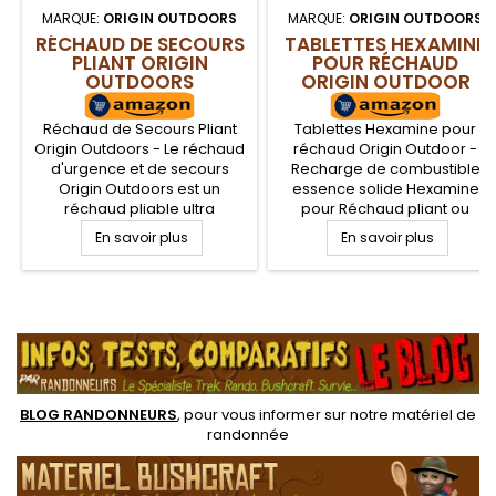
MARQUE:
ORIGIN OUTDOORS
MARQUE:
ORIGIN OUTDOORS
RÉCHAUD DE SECOURS
TABLETTES HEXAMINE
PLIANT ORIGIN
POUR RÉCHAUD
OUTDOORS
ORIGIN OUTDOOR
Réchaud de Secours Pliant
Tablettes Hexamine pour
Origin Outdoors - Le réchaud
réchaud Origin Outdoor -
d'urgence et de secours
Recharge de combustible
Origin Outdoors est un
essence solide Hexamine
réchaud pliable ultra
pour Réchaud pliant ou
compact qui se glisse
autres réchauds essence
En savoir plus
En savoir plus
facilement dans une poche.
solide du marché.
Ce réchaud est idéal pour
Combustible également
randonner léger ou
utilisable pour allumer un feu
compléter votre kit
et servir de combustible
.
d'évacuation de survie. Livré
facilement inflammable, sans
sans combustible.
fumées et sans résidus. Boite
de 12 tablettes de 14 g
BLOG RANDONNEURS
, pour vous informer sur notre
matériel de
randonnée