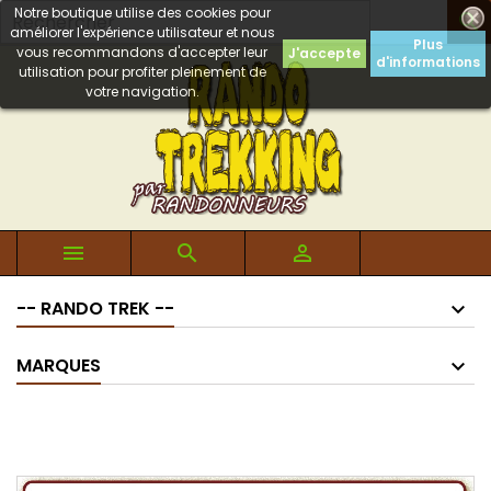
Notre boutique utilise des cookies pour

améliorer l'expérience utilisateur et nous
Plus
vous recommandons d'accepter leur
J'accepte
d'informations
utilisation pour profiter pleinement de
votre navigation.



-- RANDO TREK --
MARQUES