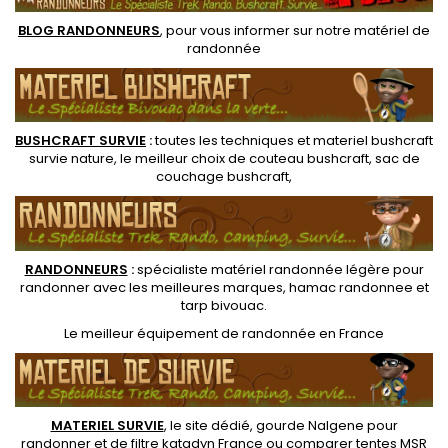
(inscriptions en...
BLOG RANDONNEURS
, pour vous informer sur notre
matériel de
randonnée
BUSHCRAFT SURVIE
:
toutes les techniques et
materiel
bushcraft
survie nature
, le meilleur choix de
couteau bushcraft
,
sac de
couchage bushcraft
,
RANDONNEUR
S
:
spécialiste matériel randonnée légère
pour
randonner avec les meilleures marques,
hamac randonnee
et
tarp bivouac
.
Le
meilleur équipement de randonnée
en France
MATERIEL SURVIE
, le site dédié,
gourde Nalgene pour
randonner
et de
filtre katadyn France
ou
comparer tentes MSR