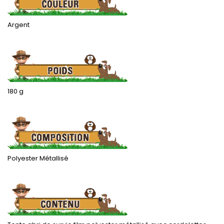
Argent
.
180 g
.
Polyester Métallisé
.