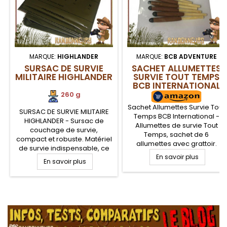
MARQUE:
HIGHLANDER
MARQUE:
BCB ADVENTURE
SURSAC DE SURVIE
SACHET ALLUMETTES
MILITAIRE HIGHLANDER
SURVIE TOUT TEMPS
BCB INTERNATIONAL
260 g
Sachet Allumettes Survie Tout
SURSAC DE SURVIE MILITAIRE
Temps BCB International -
HIGHLANDER - Sursac de
Allumettes de survie Tout
couchage de survie,
Temps, sachet de 6
compact et robuste. Matériel
allumettes avec grattoir.
de survie indispensable, ce
Matériel de survie
sursac bivy bag de survie
En savoir plus
En savoir plus
indispensable, les allumettes
militaire pour une personne
tout temps brulent en plein
de couleur vert olive, vous
vent et sous la pluie. Un bon
protège contre les éléments
complément pour votre kit de
(coupe vent, pluie).
.
survie bushcraft nature ou
Marquage de notions de
compléter votre boite
survie sur le sac tel un guide
d'allumettes
de survie grandeur nature