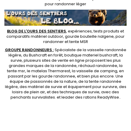
pour randonner léger
BLOG DE L'OURS DES SENTIERS
, expériences, tests produits et
comparatifs matériel outdoor
,
gourde bouteille nalgene
, pour
randonner et
tente MSR
GROUPE RANDONNEURS :
Spécialiste de la
vaisselle randonnée
légère
, du Bushcraft en forêt,
boutique materiel bushcraft
, la
survie, plusieurs sites de vente en ligne proposent les plus
grandes marques de la randonnée,
réchaud randonnée
, la
tente msr
, le matelas Thermarest, la
vaisselle de camping
, en
passant par les
gourde randonnee
, et bien plus encore. Une
équipe de passionnés de la nature, de la
tente randonnée
légère
, des
matériel de survie et équipement pour survivre
, des
loisirs de plein air, et des techniques de survie, avec des
penchants
survivalistes
. et leader des
rations ReadyWise
..