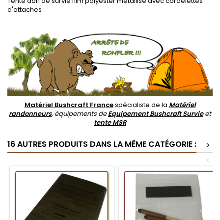
Tente abri de survie film polyester métallisé avec cordelettes
d'attaches
.
Matériel Bushcraft France
spécialiste de la
Matériel
randonneurs
, équipements de
Equipement Bushcraft Survie
et
tente MSR
16 AUTRES PRODUITS DANS LA MÊME CATÉGORIE :
>
<