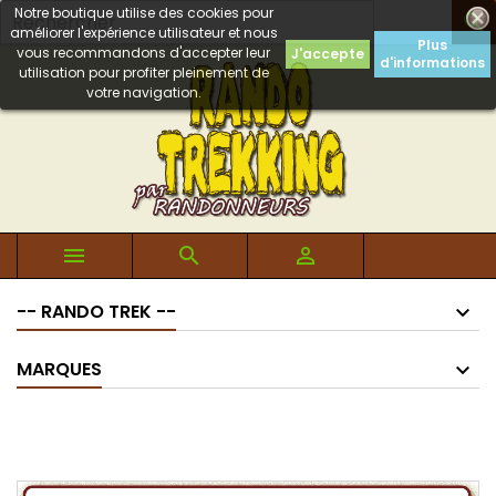
Notre boutique utilise des cookies pour

améliorer l'expérience utilisateur et nous
Plus
vous recommandons d'accepter leur
J'accepte
d'informations
utilisation pour profiter pleinement de
votre navigation.



-- RANDO TREK --
MARQUES