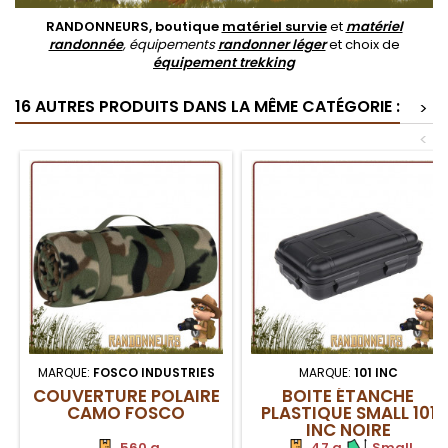
RANDONNEURS, boutique
matériel survie
et
matériel
randonnée
, équipements
randonner léger
et choix de
équipement trekking
16 AUTRES PRODUITS DANS LA MÊME CATÉGORIE :
>
<
MARQUE:
FOSCO INDUSTRIES
MARQUE:
101 INC
COUVERTURE POLAIRE
BOITE ÉTANCHE
CAMO FOSCO
PLASTIQUE SMALL 101
INC NOIRE
560 g
47 g
.
Small