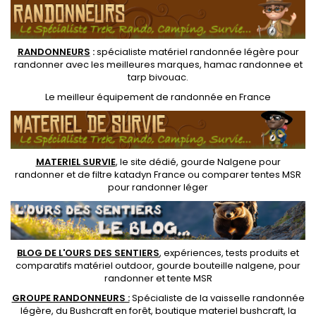
RANDONNEUR
S
:
spécialiste matériel randonnée légère
pour
randonner avec les meilleures marques,
hamac randonnee
et
tarp bivouac
.
Le
meilleur équipement de randonnée
en France
MATERIEL SURVIE
, le site dédié,
gourde Nalgene pour
randonner
et de
filtre katadyn France
ou
comparer tentes MSR
pour randonner léger
BLOG DE L'OURS DES SENTIERS
, expériences, tests produits et
comparatifs matériel outdoor
,
gourde bouteille nalgene
, pour
randonner et
tente MSR
GROUPE RANDONNEURS :
Spécialiste de la
vaisselle randonnée
légère
, du Bushcraft en forêt,
boutique materiel bushcraft
, la