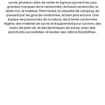
survie, plusieurs sites de vente en ligne proposent les plus
grandes marques de la randonnée,
réchaud randonnée
, la
tente msr
, le matelas Thermarest, la
vaisselle de camping
, en
passant par les
gourde randonnee
, et bien plus encore. Une
équipe de passionnés de la nature, de la
tente randonnée
légère
, des
matériel de survie et équipement pour survivre
, des
loisirs de plein air, et des techniques de survie, avec des
penchants
survivalistes
. et leader des
rations ReadyWise
..