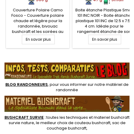
Couverture Polaire Camo
Boite étanche Plastique Small
Fosco - Couverture polaire
101 INC NOIR - Boite étanche
chaude et légère pour la
plastique 101 INC de 12.5 x 7.5 x
randonnée, bivouac
4 cm. Idéale pour le
bushcraft et les soirées au
rangement étanche de son
coin du feu. Couverture
petit matériel, et kit de survie
En savoir plus
En savoir plus
polyester polaire avec
de votre propre composition.
sangle de serrage et de
Comporte deux plaquettes
transport. Un bon
en mousse de calage
.
complément pour vos
amovibles. Fermeture par
soirées en plein air et se tenir
quatre clips distincts.
au chaud.
BLOG RANDONNEURS
, pour vous informer sur notre
matériel de
randonnée
BUSHCRAFT SURVIE
:
toutes les techniques et
materiel
bushcraft
survie nature
, le meilleur choix de
couteau bushcraft
,
sac de
couchage bushcraft
,