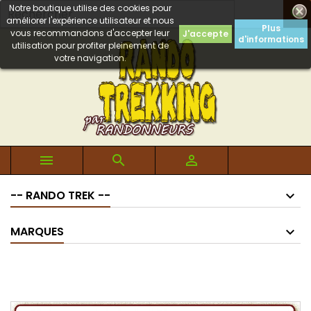
Notre boutique utilise des cookies pour

améliorer l'expérience utilisateur et nous
Plus
vous recommandons d'accepter leur
J'accepte
d'informations
utilisation pour profiter pleinement de
votre navigation.



-- RANDO TREK --
MARQUES