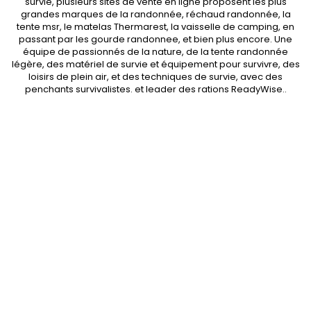
survie, plusieurs sites de vente en ligne proposent les plus
grandes marques de la randonnée,
réchaud randonnée
, la
tente msr
, le matelas Thermarest, la
vaisselle de camping
, en
passant par les
gourde randonnee
, et bien plus encore. Une
équipe de passionnés de la nature, de la
tente randonnée
légère
, des
matériel de survie et équipement pour survivre
, des
loisirs de plein air, et des techniques de survie, avec des
penchants
survivalistes
. et leader des
rations ReadyWise
..