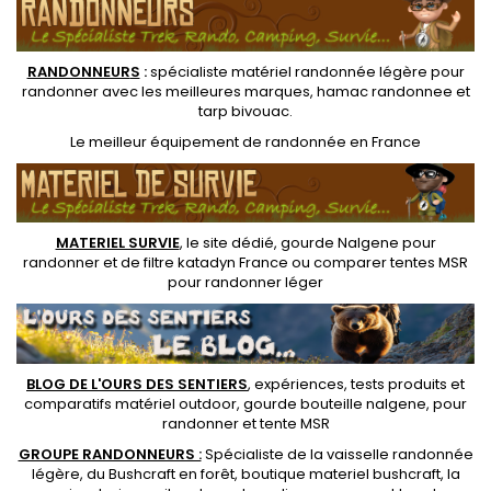
RANDONNEUR
S
:
spécialiste matériel randonnée légère
pour
randonner avec les meilleures marques,
hamac randonnee
et
tarp bivouac
.
Le
meilleur équipement de randonnée
en France
MATERIEL SURVIE
, le site dédié,
gourde Nalgene pour
randonner
et de
filtre katadyn France
ou
comparer tentes MSR
pour randonner léger
BLOG DE L'OURS DES SENTIERS
, expériences, tests produits et
comparatifs matériel outdoor
,
gourde bouteille nalgene
, pour
randonner et
tente MSR
GROUPE RANDONNEURS :
Spécialiste de la
vaisselle randonnée
légère
, du Bushcraft en forêt,
boutique materiel bushcraft
, la