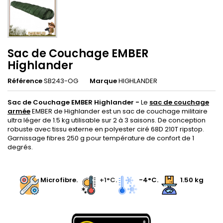
Sac de Couchage EMBER
Highlander
Référence
SB243-OG
Marque
HIGHLANDER
Sac de Couchage EMBER Highlander -
Le
sac de couchage
armée
EMBER de Highlander est un sac de couchage militaire
ultra léger de 1.5 kg utilisable sur 2 à 3 saisons. De conception
robuste avec tissu externe en polyester ciré 68D 210T ripstop.
Garnissage fibres 250 g pour température de confort de 1
degrés.
.
.
Microfibre.
.
+1°C.
.
-4°C.
1.50 kg
.