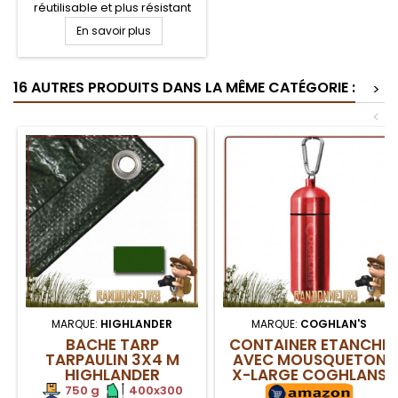
réutilisable et plus résistant
est un sursac couverture de
En savoir plus
survie polyéthylène ultra
légère en forme de sac de
couchage qui vous permet
16 AUTRES PRODUITS DANS LA MÊME CATÉGORIE :
de vous protéger
>
entièrement des éléments
<
(froid, pluie, vent, neige) en
situation de survie pour
randonneurs
MARQUE:
HIGHLANDER
MARQUE:
COGHLAN'S
BACHE TARP
CONTAINER ETANCHE
TARPAULIN 3X4 M
AVEC MOUSQUETON
HIGHLANDER
X-LARGE COGHLANS
750 g
.
.
400x300