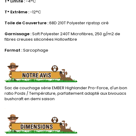
T° Limite :
-4°C
.
T° Extrême :
-12°C
.
Toile de Couverture :
68D 210T Polyester ripstop ciré
.
Garnissage :
Soft Polyester 240T Microfibres, 250 g/m2 de
fibres creuses siliconées Hollowfibre
.
Format :
Sarcophage
.
Sac de couchage série EMBER Highlander Pro-Force, d'un bon
ratio Poids / Température, parfaitement adapté aux bivouacs
bushcraft en demi saison
.