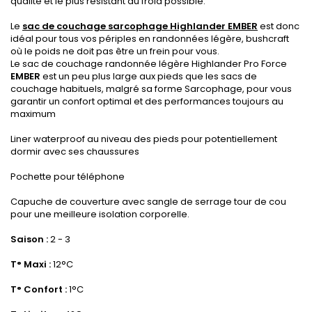
qualité et le plus résistant au froid possible.
.
Le
sac de couchage sarcophage Highlander EMBER
est donc
idéal pour tous vos périples en randonnées légère, bushcraft
où le poids ne doit pas être un frein pour vous.
Le sac de couchage randonnée légère Highlander Pro Force
EMBER
est un peu plus large aux pieds que les sacs de
couchage habituels, malgré sa forme Sarcophage, pour vous
garantir un confort optimal et des performances toujours au
maximum
.
Liner waterproof au niveau des pieds pour potentiellement
dormir avec ses chaussures
.
Pochette pour téléphone
.pour
Capuche de couverture avec sangle de serrage tour de cou
pour une meilleure isolation corporelle.
.
Saison :
2 - 3
.
T° Maxi :
12°C
.
T° Confort :
1°C
.