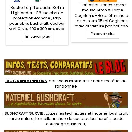
Container Étanche avec
Bache Tarp Tarpaulin 3x4 m
mousqueton X-Large
Highlander - Bâche abri de
Coghlan's - Boite étanche en
protection étanche , tarp
aluminium 95 ml Coghlan's
pour abris bushcraft, couleur
avec ouverture par bouchon
vert Olive, 400 x 300 cm, avec
à vis et joint torique étanche.
œillets aluminium aux quatre
En savoir plus
En savoir plus
Mini container étanche avec
coins. Bâche en Polyéthylène
anneau de fixation et
résistante de 100 gs/m2 mais
mousqueton pour la
aussi légère de 750 g
protection de votre petit
.
seulement. Coutures
équipement et la création de
renforcées sur les extrémités
votre propre kit EDC Survie
BLOG RANDONNEURS
, pour vous informer sur notre
matériel de
randonnée
BUSHCRAFT SURVIE
:
toutes les techniques et
materiel
bushcraft
survie nature
, le meilleur choix de
couteau bushcraft
,
sac de
couchage bushcraft
,