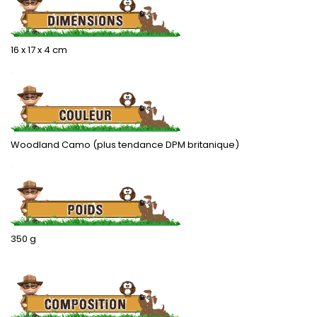
16 x 17 x 4 cm
.
Woodland Camo (plus tendance DPM britanique)
.
350 g
.