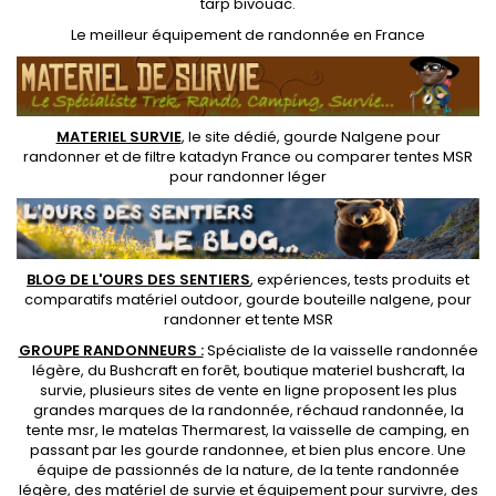
tarp bivouac
.
Le
meilleur équipement de randonnée
en France
MATERIEL SURVIE
, le site dédié,
gourde Nalgene pour
randonner
et de
filtre katadyn France
ou
comparer tentes MSR
pour randonner léger
BLOG DE L'OURS DES SENTIERS
, expériences, tests produits et
comparatifs matériel outdoor
,
gourde bouteille nalgene
, pour
randonner et
tente MSR
GROUPE RANDONNEURS :
Spécialiste de la
vaisselle randonnée
légère
, du Bushcraft en forêt,
boutique materiel bushcraft
, la
survie, plusieurs sites de vente en ligne proposent les plus
grandes marques de la randonnée,
réchaud randonnée
, la
tente msr
, le matelas Thermarest, la
vaisselle de camping
, en
passant par les
gourde randonnee
, et bien plus encore. Une
équipe de passionnés de la nature, de la
tente randonnée
légère
, des
matériel de survie et équipement pour survivre
, des