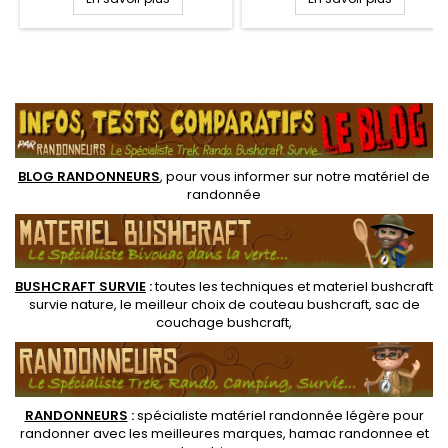
d'urgence, propose le pack
comme la chasse et la
120x portions de fruits
pêche. Puissance 350
deshydratés longue
lumens. Portée 70 mètres.
conservations (près de 25
Autonomie 110 heures. Lampe
ans) dans un seau plastique.
frontale Hybrid concept,
.
Un kit de 120x portions variées
alimentation sur piles ou
équilibrées, véritable
batterie (non fournie). Trois
réponse alimentaire...
niveaux d'éclairage blanc...
BLOG RANDONNEURS
, pour vous informer sur notre
matériel de
randonnée
BUSHCRAFT SURVIE
:
toutes les techniques et
materiel
bushcraft
survie nature
, le meilleur choix de
couteau bushcraft
,
sac de
couchage bushcraft
,
RANDONNEUR
S
:
spécialiste matériel randonnée légère
pour
randonner avec les meilleures marques,
hamac randonnee
et