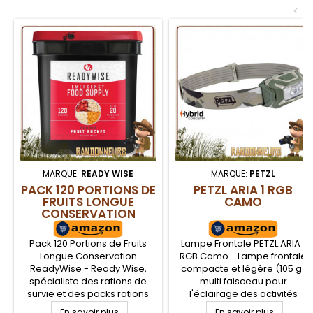
<
MARQUE:
READY WISE
MARQUE:
PETZL
PACK 120 PORTIONS DE
PETZL ARIA 1 RGB
FRUITS LONGUE
CAMO
CONSERVATION
READYWISE
Pack 120 Portions de Fruits
Lampe Frontale PETZL ARIA 1
Longue Conservation
RGB Camo - Lampe frontale
ReadyWise - Ready Wise,
compacte et légère (105 g)
spécialiste des rations de
multi faisceau pour
survie et des packs rations
l'éclairage des activités
alimentaires pour situations
extérieures et randonnée,
En savoir plus
En savoir plus