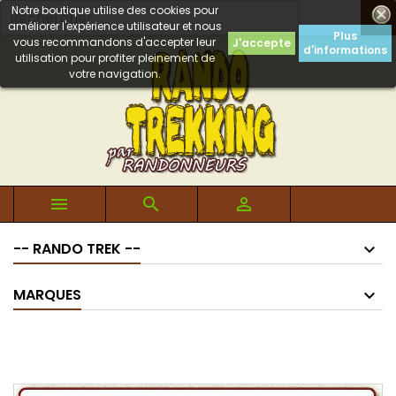
Notre boutique utilise des cookies pour

améliorer l'expérience utilisateur et nous
Plus
vous recommandons d'accepter leur
J'accepte
d'informations
utilisation pour profiter pleinement de
votre navigation.



-- RANDO TREK --
MARQUES