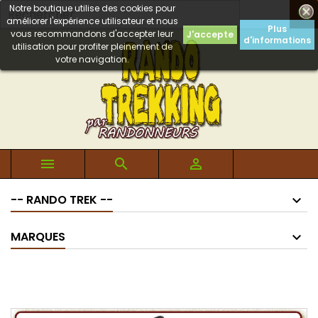
Notre boutique utilise des cookies pour

améliorer l'expérience utilisateur et nous
Plus
vous recommandons d'accepter leur
J'accepte
d'informations
utilisation pour profiter pleinement de
votre navigation.



-- RANDO TREK --
MARQUES