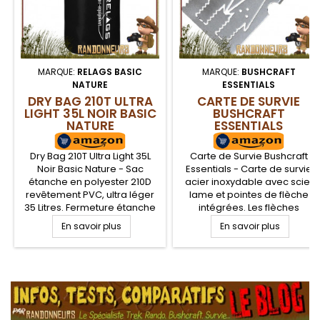
MARQUE:
RELAGS BASIC
MARQUE:
BUSHCRAFT
NATURE
ESSENTIALS
DRY BAG 210T ULTRA
CARTE DE SURVIE
LIGHT 35L NOIR BASIC
BUSHCRAFT
NATURE
ESSENTIALS
Dry Bag 210T Ultra Light 35L
Carte de Survie Bushcraft
Noir Basic Nature - Sac
Essentials - Carte de survie
étanche en polyester 210D
acier inoxydable avec scie,
revêtement PVC, ultra léger
lame et pointes de flèche
35 Litres. Fermeture étanche
intégrées. Les flèches
par enroulage du haut du sac
peuvent être détachées pour
En savoir plus
En savoir plus
et clip de fixation. Sac
un besoin urgent de pêcher
étanche pour le transport et
ou de chasser. Une ébauche
protection de votre matériel
de lame (non affûtée) est
.
en randonnée, voyage,
également présente en
expédition et sport nautique.
bordure de la carte de survie
Toile ripstop difficilement
tout inox
déchirable.