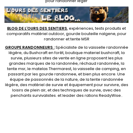
pour randonner léger
BLOG DE L'OURS DES SENTIERS
, expériences, tests produits et
comparatifs matériel outdoor
,
gourde bouteille nalgene
, pour
randonner et
tente MSR
GROUPE RANDONNEURS :
Spécialiste de la
vaisselle randonnée
légère
, du Bushcraft en forêt,
boutique materiel bushcraft
, la
survie, plusieurs sites de vente en ligne proposent les plus
grandes marques de la randonnée,
réchaud randonnée
, la
tente msr
, le matelas Thermarest, la
vaisselle de camping
, en
passant par les
gourde randonnee
, et bien plus encore. Une
équipe de passionnés de la nature, de la
tente randonnée
légère
, des
matériel de survie et équipement pour survivre
, des
loisirs de plein air, et des techniques de survie, avec des
penchants
survivalistes
. et leader des
rations ReadyWise
..