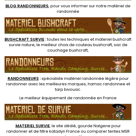
BLOG RANDONNEURS
, pour vous informer sur notre
matériel de
randonnée
BUSHCRAFT SURVIE
:
toutes les techniques et
materiel
bushcraft
survie nature
, le meilleur choix de
couteau bushcraft
,
sac de
couchage bushcraft
,
RANDONNEUR
S
:
spécialiste matériel randonnée légère
pour
randonner avec les meilleures marques,
hamac randonnee
et
tarp bivouac
.
Le
meilleur équipement de randonnée
en France
MATERIEL SURVIE
, le site dédié,
gourde Nalgene pour
randonner
et de
filtre katadyn France
ou
comparer tentes MSR