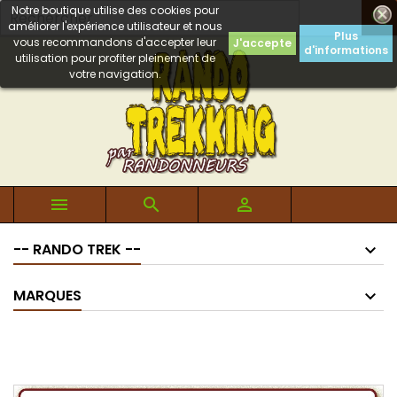
Notre boutique utilise des cookies pour

améliorer l'expérience utilisateur et nous
Plus
vous recommandons d'accepter leur
J'accepte
d'informations
utilisation pour profiter pleinement de
votre navigation.



-- RANDO TREK --
MARQUES