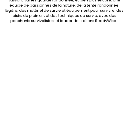
passant par les
gourde randonnee
, et bien plus encore. Une
équipe de passionnés de la nature, de la
tente randonnée
légère
, des
matériel de survie et équipement pour survivre
, des
loisirs de plein air, et des techniques de survie, avec des
penchants
survivalistes
. et leader des
rations ReadyWise
..