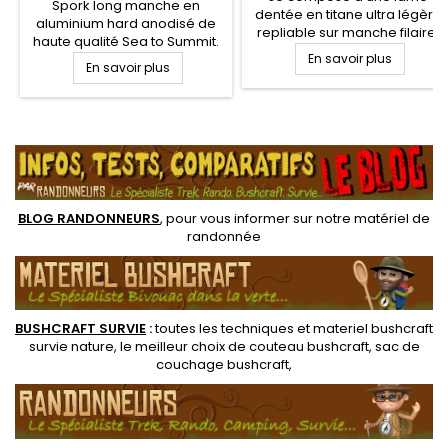
Spork long manche en
dentée en titane ultra légère
aluminium hard anodisé de
repliable sur manche filaire,
haute qualité Sea to Summit.
idéal pour le bivouac léger et
Durabilité et robustesse sont
En savoir plus
En savoir plus
la randonnée ultra light, ce
les points forts de ce couvert
couteau est aussi compact
dédié au trek et à la
que léger et se glisse dans
randonnée légère. S'empile
une poche ou une popote
.
efficacement avec les autres
titane Toaks
couverts Frontier.
BLOG RANDONNEURS
, pour vous informer sur notre
matériel de
randonnée
BUSHCRAFT SURVIE
:
toutes les techniques et
materiel
bushcraft
survie nature
, le meilleur choix de
couteau bushcraft
,
sac de
couchage bushcraft
,