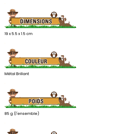
.
19 x 5.5 x 1.5 cm
.
Métal Brillant
.
85 g (l'ensemble)
.