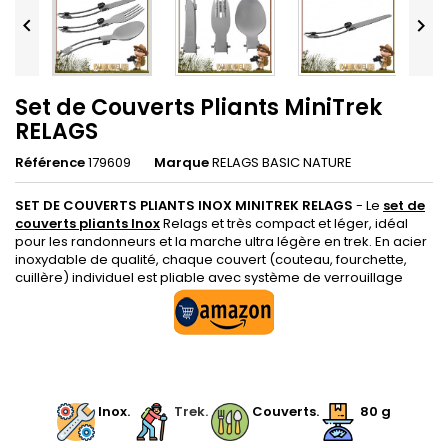


Set de Couverts Pliants MiniTrek
RELAGS
Référence
179609
Marque
RELAGS BASIC NATURE
SET DE COUVERTS PLIANTS INOX MINITREK RELAGS
- Le
set de
couverts pliants Inox
Relags et très compact et léger, idéal
pour les randonneurs et la marche ultra légère en trek. En acier
inoxydable de qualité, chaque couvert (couteau, fourchette,
cuillère) individuel est pliable avec système de verrouillage
.
.
Inox.
.
Trek.
Couverts.
80 g