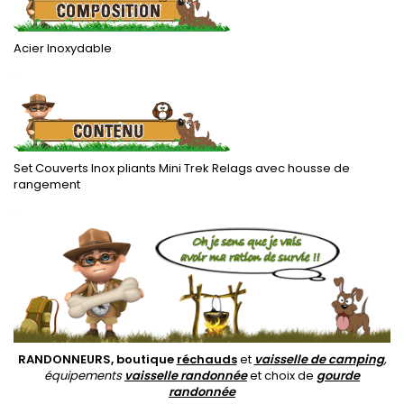
Acier Inoxydable
.
Set Couverts Inox pliants Mini Trek Relags avec housse de
rangement
.
RANDONNEURS, boutique
réchauds
et
vaisselle de camping
,
équipements
vaisselle randonnée
et choix de
gourde
randonnée