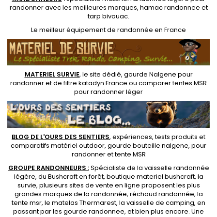
randonner avec les meilleures marques,
hamac randonnee
et
tarp bivouac
.
Le
meilleur équipement de randonnée
en France
MATERIEL SURVIE
, le site dédié,
gourde Nalgene pour
randonner
et de
filtre katadyn France
ou
comparer tentes MSR
pour randonner léger
BLOG DE L'OURS DES SENTIERS
, expériences, tests produits et
comparatifs matériel outdoor
,
gourde bouteille nalgene
, pour
randonner et
tente MSR
GROUPE RANDONNEURS :
Spécialiste de la
vaisselle randonnée
légère
, du Bushcraft en forêt,
boutique materiel bushcraft
, la
survie, plusieurs sites de vente en ligne proposent les plus
grandes marques de la randonnée,
réchaud randonnée
, la
tente msr
, le matelas Thermarest, la
vaisselle de camping
, en
passant par les
gourde randonnee
, et bien plus encore. Une