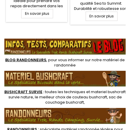
idéale pour prendre vos
qualité Sea to Summit.
repas directement dans les
Durabilité et robustesse sont
sachets de repas lyophilisés.
En savoir plus
les points forts de ce couvert
100% titane, ultra légère,
En savoir plus
dédié au trek et à la
poignée finition mate, cuillère
randonnée légère.
polie. Ultra légère,
parfaitement adaptée au
.
trek et la randonnée
minimaliste
BLOG RANDONNEURS
, pour vous informer sur notre
matériel de
randonnée
BUSHCRAFT SURVIE
:
toutes les techniques et
materiel
bushcraft
survie nature
, le meilleur choix de
couteau bushcraft
,
sac de
couchage bushcraft
,
RANDONNEUR
S
:
spécialiste matériel randonnée légère
pour