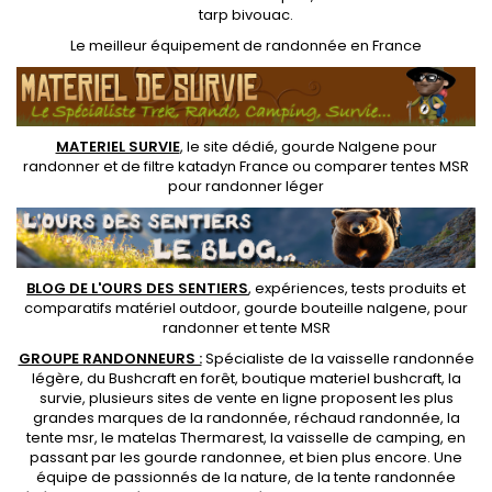
tarp bivouac
.
Le
meilleur équipement de randonnée
en France
MATERIEL SURVIE
, le site dédié,
gourde Nalgene pour
randonner
et de
filtre katadyn France
ou
comparer tentes MSR
pour randonner léger
BLOG DE L'OURS DES SENTIERS
, expériences, tests produits et
comparatifs matériel outdoor
,
gourde bouteille nalgene
, pour
randonner et
tente MSR
GROUPE RANDONNEURS :
Spécialiste de la
vaisselle randonnée
légère
, du Bushcraft en forêt,
boutique materiel bushcraft
, la
survie, plusieurs sites de vente en ligne proposent les plus
grandes marques de la randonnée,
réchaud randonnée
, la
tente msr
, le matelas Thermarest, la
vaisselle de camping
, en
passant par les
gourde randonnee
, et bien plus encore. Une
équipe de passionnés de la nature, de la
tente randonnée