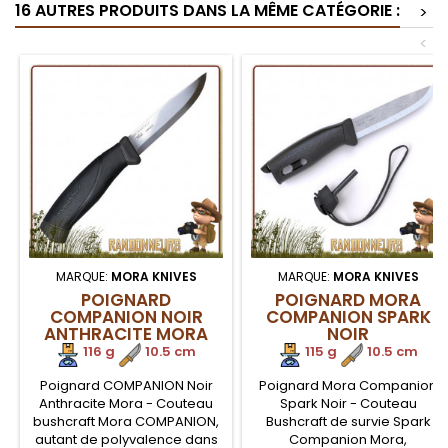
16 AUTRES PRODUITS DANS LA MÊME CATÉGORIE :
>
<
MARQUE:
MORA KNIVES
MARQUE:
MORA KNIVES
POIGNARD
POIGNARD MORA
COMPANION NOIR
COMPANION SPARK
ANTHRACITE MORA
NOIR
116 g
.
10.5 cm
115 g
.
10.5 cm
Poignard COMPANION Noir
Poignard Mora Companion
Anthracite Mora - Couteau
Spark Noir - Couteau
bushcraft Mora COMPANION,
Bushcraft de survie Spark
autant de polyvalence dans
Companion Mora,