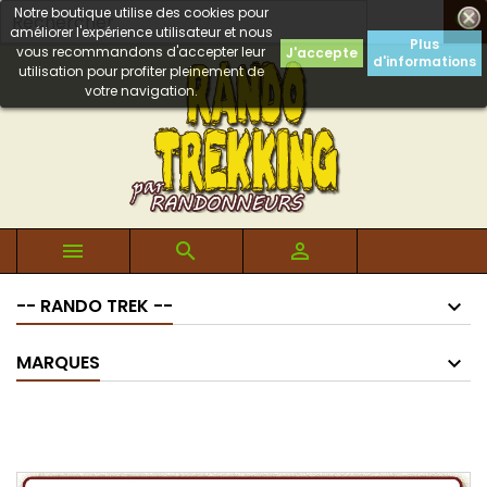
Notre boutique utilise des cookies pour

améliorer l'expérience utilisateur et nous
Plus
vous recommandons d'accepter leur
J'accepte
d'informations
utilisation pour profiter pleinement de
votre navigation.



-- RANDO TREK --
MARQUES