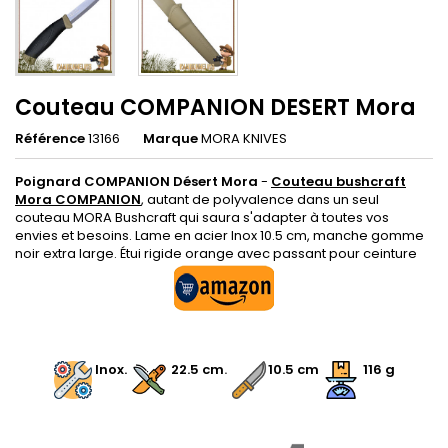
Couteau COMPANION DESERT Mora
Référence
13166
Marque
MORA KNIVES
Poignard COMPANION Désert Mora
-
Couteau bushcraft
Mora COMPANION
, autant de polyvalence dans un seul
couteau MORA Bushcraft qui saura s'adapter à toutes vos
envies et besoins. Lame en acier Inox 10.5 cm, manche gomme
noir extra large. Étui rigide orange avec passant pour ceinture
.
.
Inox.
.
22.5 cm
.
10.5 cm
116 g
.