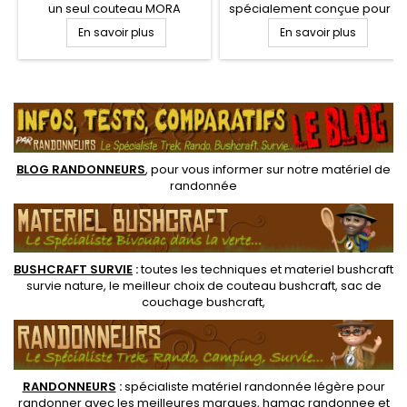
un seul couteau MORA
spécialement conçue pour le
Bushcraft qui saura s'adapter
bushcraft, la survie et les
En savoir plus
En savoir plus
à toutes vos envies et
travaux en pleine nature.
besoins. Lame en acier Inox
Couteau Mora Companion
10.5 cm, manche gomme noir
Spark Noir, lame inox 10.5 cm
.
extra large. Etui rigide orange
tranchante avec manche
avec passant pour ceinture
gomme anti dérapant. Pierre
à feu intégrée au manche.
Lanyard nylon.
BLOG RANDONNEURS
, pour vous informer sur notre
matériel de
randonnée
BUSHCRAFT SURVIE
:
toutes les techniques et
materiel
bushcraft
survie nature
, le meilleur choix de
couteau bushcraft
,
sac de
couchage bushcraft
,
RANDONNEUR
S
:
spécialiste matériel randonnée légère
pour
randonner avec les meilleures marques,
hamac randonnee
et