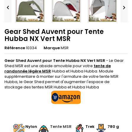


Gear Shed Auvent pour Tente
Hubba NX Vert MSR
Référence
10334
Marque
MSR
Gear Shed Auvent pour Tente Hubba NX Vert MSR
- Le Gear
Shed MSR est une abside amovible pour votre
tente de
randonnée légère MSR
Hubba et Hubba Hubba. Module
supplémentaire à monter sur l'armature de votre tente MSR
Hubba, le Gear Shed permet d'augmenter l'espace de
stockage des tentes MSR Hubba et Hubba Hubba
.
.
Nylon
.
Tente MSR
.
.
Trek
.
780 g