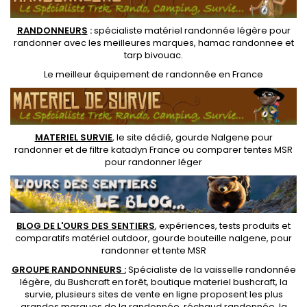
RANDONNEUR
S
:
spécialiste matériel randonnée légère
pour
randonner avec les meilleures marques,
hamac randonnee
et
tarp bivouac
.
Le
meilleur équipement de randonnée
en France
MATERIEL SURVIE
, le site dédié,
gourde Nalgene pour
randonner
et de
filtre katadyn France
ou
comparer tentes MSR
pour randonner léger
BLOG DE L'OURS DES SENTIERS
, expériences, tests produits et
comparatifs matériel outdoor
,
gourde bouteille nalgene
, pour
randonner et
tente MSR
GROUPE RANDONNEURS :
Spécialiste de la
vaisselle randonnée
légère
, du Bushcraft en forêt,
boutique materiel bushcraft
, la
survie, plusieurs sites de vente en ligne proposent les plus
grandes marques de la randonnée,
réchaud randonnée
, la