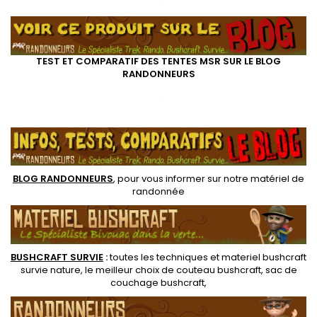
.
idéaux pour tentes et tarps
bushcraft
TEST ET COMPARATIF DES TENTES MSR SUR LE BLOG
RANDONNEURS
.
.
BLOG RANDONNEURS
, pour vous informer sur notre
matériel de
randonnée
BUSHCRAFT SURVIE
:
toutes les techniques et
materiel
bushcraft
survie nature
, le meilleur choix de
couteau bushcraft
,
sac de
couchage bushcraft
,