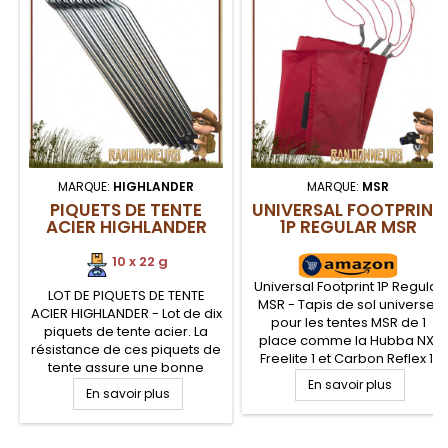
MARQUE:
HIGHLANDER
MARQUE:
MSR
PIQUETS DE TENTE
UNIVERSAL FOOTPRINT
ACIER HIGHLANDER
1P REGULAR MSR
10 x 22 g
Universal Footprint 1P Regular
LOT DE PIQUETS DE TENTE
MSR - Tapis de sol universel
ACIER HIGHLANDER - Lot de dix
pour les tentes MSR de 1
piquets de tente acier. La
place comme la Hubba NX,
résistance de ces piquets de
Freelite 1 et Carbon Reflex 1.
tente assure une bonne
Protégez le sol de votre tente
pénétration dans le sol,
En savoir plus
En savoir plus
avec ce tapis de sol adapté.
même rocailleux, ainsi qu'une
robustesse optimisée à la
flexion. Piquets de tente acier