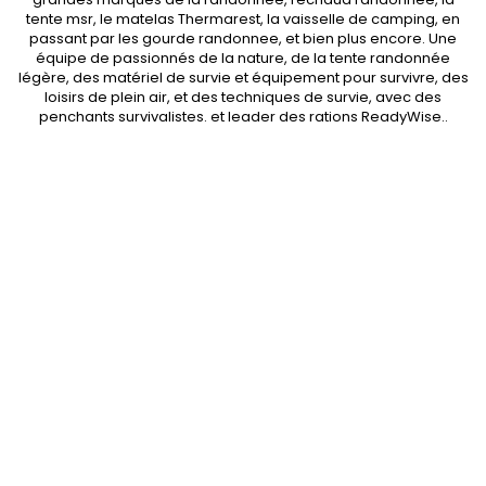
tente msr
, le matelas Thermarest, la
vaisselle de camping
, en
passant par les
gourde randonnee
, et bien plus encore. Une
équipe de passionnés de la nature, de la
tente randonnée
légère
, des
matériel de survie et équipement pour survivre
, des
loisirs de plein air, et des techniques de survie, avec des
penchants
survivalistes
. et leader des
rations ReadyWise
..