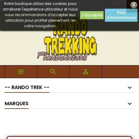
Notre boutique utilise des cookies pour

améliorer l'expérience utilisateur et nous
Plus
vous recommandons d'accepter leur
J'accepte
d'informations
utilisation pour profiter pleinement de
votre navigation.



-- RANDO TREK --
MARQUES