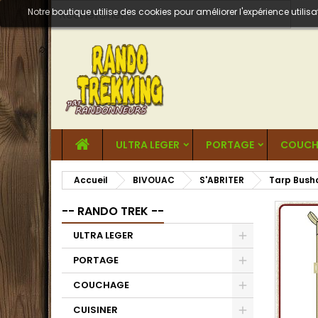
Notre boutique utilise des cookies pour améliorer l'expérience util
ULTRA LEGER
PORTAGE
COUCH
Accueil
BIVOUAC
S'ABRITER
Tarp Bush
-- RANDO TREK --
ULTRA LEGER
PORTAGE
COUCHAGE
CUISINER