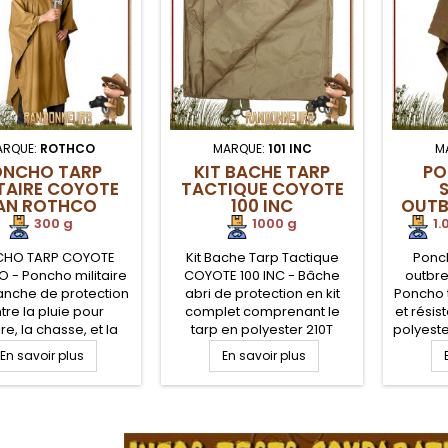
ARQUE:
ROTHCO
MARQUE:
101 INC
M
ONCHO TARP
KIT BACHE TARP
PO
ITAIRE COYOTE
TACTIQUE COYOTE
AN ROTHCO
100 INC
OUTB
300 g
1000 g
.
1.
HO TARP COYOTE
Kit Bache Tarp Tactique
Ponch
 - Poncho militaire
COYOTE 100 INC - Bâche
outbre
anche de protection
abri de protection en kit
Poncho t
tre la pluie pour
complet comprenant le
et résis
ire, la chasse, et la
tarp en polyester 210T
polyeste
 bushcraft. Poncho
ripstop avec sangles
avec œ
En savoir plus
En savoir plus
ire avec capuche et
d'accroches en 3 x 3
renforcé
e. Poncho polyester
mètres, sardines et corde
en mon
op avec œillets. Le
de haubanage. Coins
de s
.
 armée COYOTE TAN
renforcés avec œillets et
Capuch
galement servir de
boucles avec anneaux en D.
serr