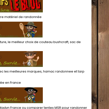
e faisant office de
bâche, tarp ou tapis de sol
te de rangement.
tre
matériel de randonnée
ture
, le meilleur choix de
couteau bushcraft
,
sac de
c les meilleures marques,
hamac randonnee
et
tarp
née
en France
katadyn France
ou
comparer tentes MSR pour randonner