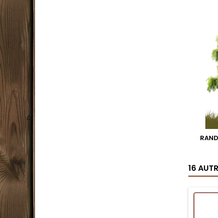
.
RAN
16 AUT