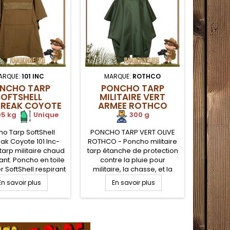
ARQUE:
101 INC
MARQUE:
ROTHCO
M
NCHO TARP
PONCHO TARP
TARP T
SOFTSHELL
MILITAIRE VERT
WI
REAK COYOTE
ARMEE ROTHCO
101 INC
05 kg
.
.
Unique
300 g
Tarp TH
o Tarp SoftShell
PONCHO TARP VERT OLIVE
V2 MSR
ak Coyote 101 Inc-
ROTHCO - Poncho militaire
HIKER 
arp militaire chaud
tarp étanche de protection
garant
tant. Poncho en toile
contre la pluie pour
complète
r SoftShell respirant
militaire, la chasse, et la
vent m
illets et coutures
survie bushcraft. Poncho
E
En savoir plus
En savoir plus
soleil. 
es pour l'utilisation
militaire avec capuche et
ultra 
tage tarp ou tapis
visière. Poncho polyester
personn
ol de protection.
ripstop avec œillets. Le
ou en 
e avec sangle de
poncho armée Vert Olive
tente Th
age. Large poche
peut également servir de