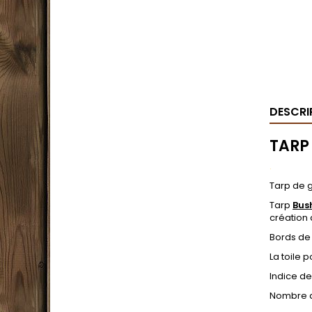
DESCRI
TARP
.
Tarp de g
Tarp
Bus
création 
Bords de 
La toile 
Indice d
Nombre de