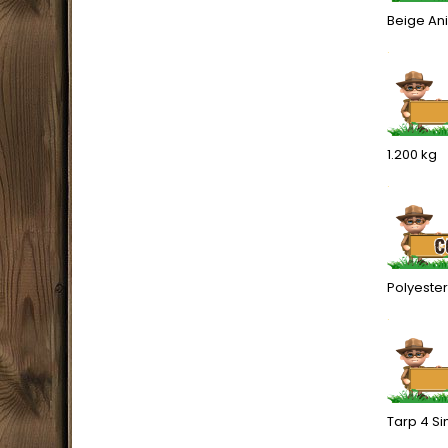
Beige An
.
1.200 kg
.
Polyeste
.
Tarp 4 S