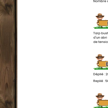
Nombre d
.
Tarp bush
d'un abri
de tensio
.
Déplié : 
Replié : 5
.