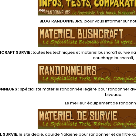
tarp ou tapis de sol
Pochette de transport en
ventral
toile avec attaches Molle
pochet
pour la fixation sur un sac à
dos tactique...
BLOG RANDONNEURS
, pour vous informer sur no
HCRAFT SURVIE
:
toutes les techniques et
materiel
bushcraft survie na
couchage bushcraft
,
ONNEUR
S
:
spécialiste matériel randonnée légère
pour randonner ave
bivouac
.
Le
meilleur équipement de randon
L SURVIE
, le site dédié,
gourde Nalgene pour randonner
et de
filtre 