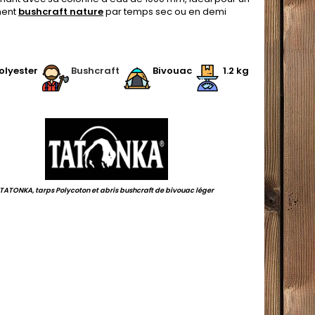
ent
bushcraft nature
par temps sec ou en demi
.
olyester
Bushcraft
Bivouac
1.2 kg
.
TATONKA, tarps Polycoton et abris bushcraft de bivouac léger