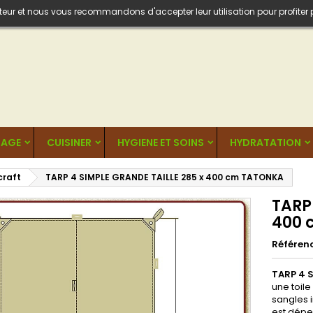
isateur et nous vous recommandons d'accepter leur utilisation pour profiter
AGE
CUISINER
HYGIENE ET SOINS
HYDRATATION
craft
TARP 4 SIMPLE GRANDE TAILLE 285 x 400 cm TATONKA
TARP
400 
Référen
TARP 4 
une toil
sangles i
est dépe