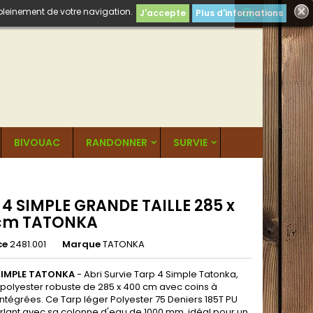
 pleinement de votre navigation.

J'accepte
Plus d'informations
BIVOUAC
RANDONNER
SURVIE
 4 SIMPLE GRANDE TAILLE 285 x
cm TATONKA
ce
2481.001
Marque
TATONKA
SIMPLE TATONKA
- Abri Survie Tarp 4 Simple Tatonka,
e polyester robuste de 285 x 400 cm avec coins à
ntégrées. Ce Tarp léger Polyester 75 Deniers 185T PU
rlant avec sa colonne d'eau de 1000 mm, idéal pour un