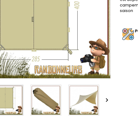
campem
saison
P
