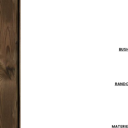
bâche, 
BUS
RAND
MATERIE