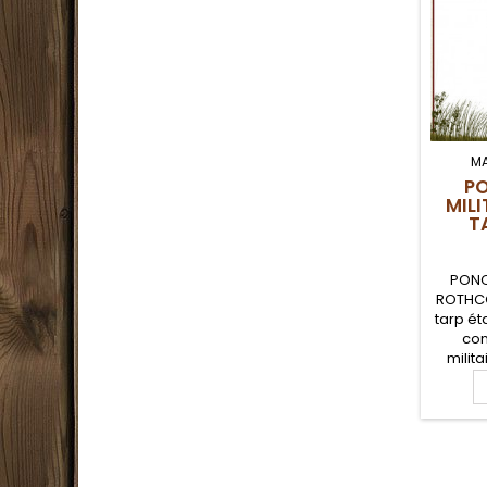
M
P
MIL
T
PONC
ROTHCO
tarp ét
con
milita
survie
milita
visièr
ripst
poncho
peut é