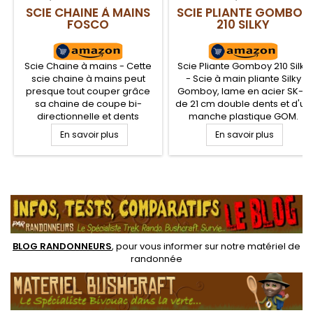
SCIE CHAINE À MAINS
SCIE PLIANTE GOMBOY
FOSCO
210 SILKY
Scie Chaine à mains - Cette
Scie Pliante Gomboy 210 Silky
scie chaine à mains peut
- Scie à main pliante Silky
presque tout couper grâce
Gomboy, lame en acier SK-4
sa chaine de coupe bi-
de 21 cm double dents et d'un
directionnelle et dents
manche plastique GOM.
coniques évitant que la scie
Légère et compacte, cette
En savoir plus
En savoir plus
se coince. Fournie avec deux
scie pliante à mains vous
anneaux nylon pour glisser
sera utile en randonnée
les doigts ou poignets et
bushcraft. Denture moyenne
assurer un bon confort et
de 10 dents sur 30 mm.
.
puissance de coupe.
Adaptée pour le bois vert et
le bois dur
BLOG RANDONNEURS
, pour vous informer sur notre
matériel de
randonnée