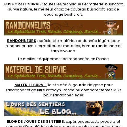
BUSHCRAFT SURVIE
:
toutes les techniques et
materiel
bushcraft
survie nature
, le meilleur choix de
couteau bushcraft
,
sac de
couchage bushcraft
,
RANDONNEUR
S
:
spécialiste matériel randonnée légère
pour
randonner avec les meilleures marques,
hamac randonnee
et
tarp bivouac
.
Le
meilleur équipement de randonnée
en France
MATERIEL SURVIE
, le site dédié,
gourde Nalgene pour
randonner
et de
filtre katadyn France
ou
comparer tentes MSR
pour randonner léger
BLOG DE L'OURS DES SENTIERS
, expériences, tests produits et
comparatifs matériel outdoor
,
gourde bouteille nalgene
, pour