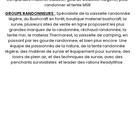
randonner et
tente MSR
GROUPE RANDONNEURS :
Spécialiste de la
vaisselle randonnée
légère
, du Bushcraft en forêt,
boutique materiel bushcraft
, la
survie, plusieurs sites de vente en ligne proposent les plus
grandes marques de la randonnée,
réchaud randonnée
, la
tente msr
, le matelas Thermarest, la
vaisselle de camping
, en
passant par les
gourde randonnee
, et bien plus encore. Une
équipe de passionnés de la nature, de la
tente randonnée
légère
, des
matériel de survie et équipement pour survivre
, des
loisirs de plein air, et des techniques de survie, avec des
penchants
survivalistes
. et leader des
rations ReadyWise
..