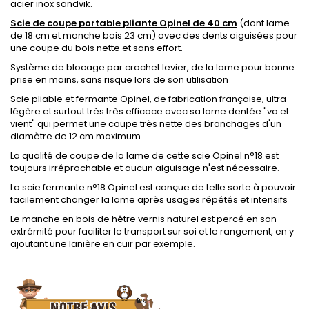
acier inox sandvik.
Scie de coupe portable pliante Opinel de 40 cm
(dont lame
de 18 cm et manche bois 23 cm) avec des dents aiguisées pour
une coupe du bois nette et sans effort.
Système de blocage par crochet levier, de la lame pour bonne
prise en mains, sans risque lors de son utilisation
Scie pliable et fermante Opinel, de fabrication française, ultra
légère et surtout très très efficace avec sa lame dentée "va et
vient" qui permet une coupe très nette des branchages d'un
diamètre de 12 cm maximum
La qualité de coupe de la lame de cette scie Opinel n°18 est
toujours irréprochable et aucun aiguisage n'est nécessaire.
La scie fermante n°18 Opinel est conçue de telle sorte à pouvoir
facilement changer la lame après usages répétés et intensifs
Le manche en bois de hêtre vernis naturel est percé en son
extrémité pour faciliter le transport sur soi et le rangement, en y
ajoutant une lanière en cuir par exemple.
.