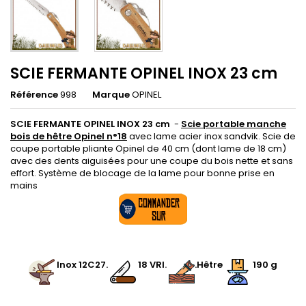
SCIE FERMANTE OPINEL INOX 23 cm
Référence
998
Marque
OPINEL
SCIE FERMANTE OPINEL INOX 23 cm
-
Scie portable manche
bois de hêtre Opinel n°18
avec lame acier inox sandvik. Scie de
coupe portable pliante Opinel de 40 cm (dont lame de 18 cm)
avec des dents aiguisées pour une coupe du bois nette et sans
effort. Système de blocage de la lame pour bonne prise en
mains
.
.
Inox
12C27
.
.
18 VRI
.
.Hêtre
190 g
.