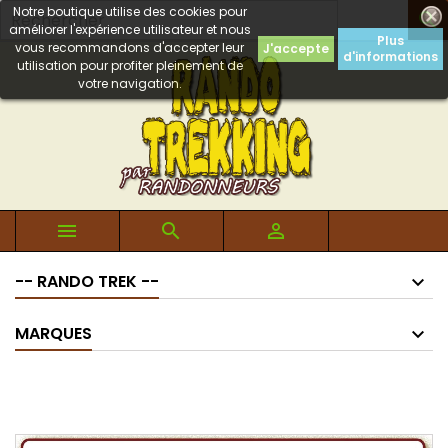
Notre boutique utilise des cookies pour

améliorer l'expérience utilisateur et nous
Plus
vous recommandons d'accepter leur
J'accepte
d'informations
utilisation pour profiter pleinement de
votre navigation.



-- RANDO TREK --
MARQUES