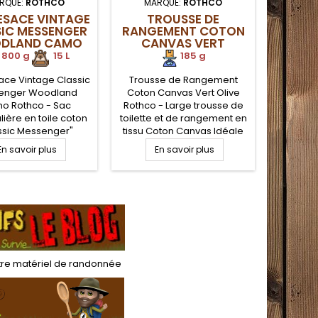
RQUE:
ROTHCO
MARQUE:
ROTHCO
MARQUE
ESACE VINTAGE
TROUSSE DE
MOUSQ
SIC MESSENGER
RANGEMENT COTON
7
DLAND CAMO
CANVAS VERT
INT
ROTHCO
ROTHCO
.
800 g
.
15 L
185 g
ace Vintage Classic
Trousse de Rangement
MOUSQ
enger Woodland
Coton Canvas Vert Olive
Interna
o Rothco - Sac
Rothco - Large trousse de
Mousqu
ière en toile coton
toilette et de rangement en
lége
ssic Messenger"
tissu Coton Canvas Idéale
Mousqu
othco. Large
pour votre équipement de
léger p
En savoir plus
En savoir plus
E
mpartiment de
toilette ou autre application
sur 
ent interne avec
de rangement et transport
trous
eture éclair et 3
de matériel. Elle propose
assurer
es externes. Sac
une grande poche zippée
votr
lière coton délavé
et une poignée de portage.
indisp
 à large rabat avec
matéri
ure velcro. Sangle
bushc
e confortable et
réglable.
tre
matériel de randonnée