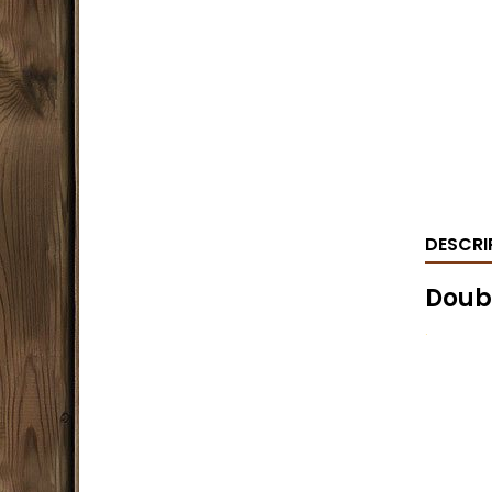
DESCRI
Doub
.