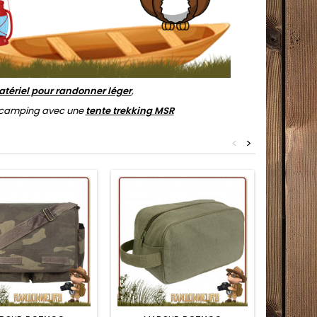
tériel pour randonner léger
,
e camping avec une
tente trekking MSR
<
>