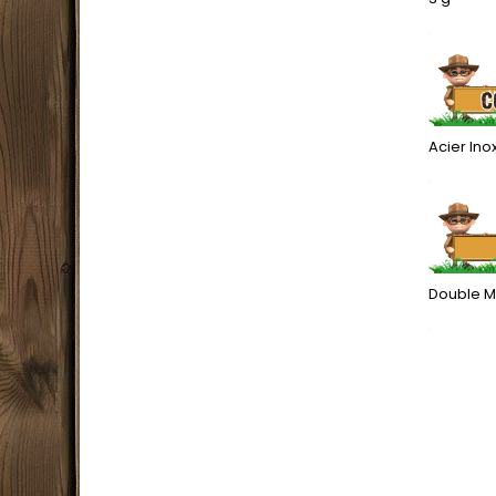
.
Acier In
.
Double M
.