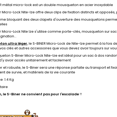
ER métal micro-lock est un double mousqueton en acier inoxydable
r Micro-Lock Nite-Ize offre deux clips de fixation distincts et opposés
ème bloquant des deux clapets d'ouverture des mousquetons permet 
elles
r Micro-Lock Nite Ize s'utilise comme porte-clés, mousqueton sur sac à
gination...
on ultra léger
, le S-BINER Micro-Lock de Nite-Ize permet à la fois d
 vos clés et autres accessoires que vous devez avoir toujours sur vou
eton S-Biner Micro-Lock Nite-Ize est idéal pour un sac à dos randon
 d'y avoir accès unitairement et facilement
er et robuste, le S-Biner sera une réponse parfaite au transport et f
t de survie, et matériels de la vie courante
e :1.4 Kg
taire
n, le S-Biner ne convient pas pour l'escalade
!!