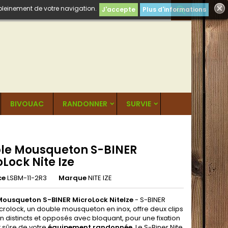
 pleinement de votre navigation.

J'accepte
Plus d'informations
BIVOUAC
RANDONNER
SURVIE
le Mousqueton S-BINER
Lock Nite Ize
ce
LSBM-11-2R3
Marque
NITE IZE
Mousqueton S-BINER MicroLock NiteIze
- S-BINER
crolock, un double mousqueton en inox, offre deux clips
on distincts et opposés avec bloquant, pour une fixation
t sûre de votre
équipement randonnée
. Le S-Biner Nite