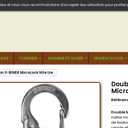
isateur et nous vous recommandons d'accepter leur utilisation pour profiter
AGE
CUISINER
HYGIENE ET SOINS
HYDRATATION
 S-BINER MicroLock Nite Ize
Doub
Micro
Référen
Double 
métal mi
de fixati
rapide e