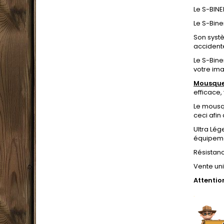
Le S-BIN
Le S-Bine
Son syst
accident
Le S-Bine
votre ima
Mousquet
efficace,
Le mousqu
ceci afin
Ultra Lég
équipemen
Résistanc
Vente uni
Attentio
.