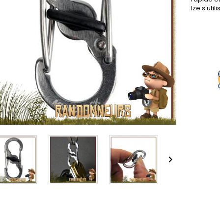
Ize s'uti
