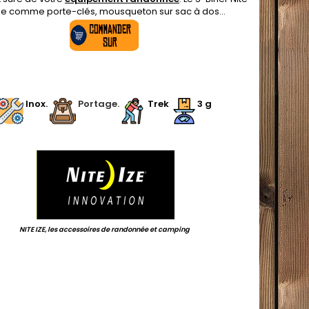
lise comme porte-clés, mousqueton sur sac à dos...
.
Inox.
Portage.
Trek
3
g
.
.
NITE IZE, les accessoires de randonnée et camping