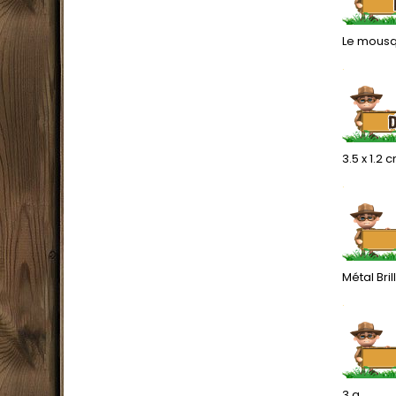
Le mousqu
.
3.5 x 1.2 
.
Métal Bri
.
3 g