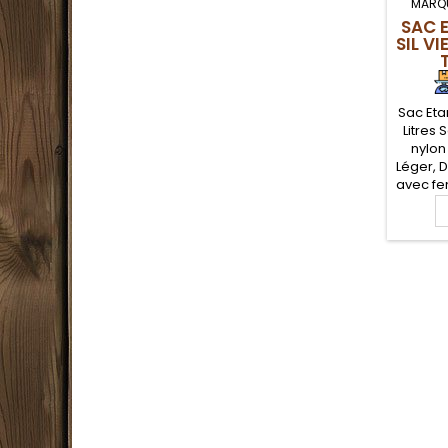
MARQ
SAC 
SIL VI
Sac Etan
Litres
nylon
Léger, D
avec fe
13 Litr
g, p
effe
ran
Ferm
enroul
silic