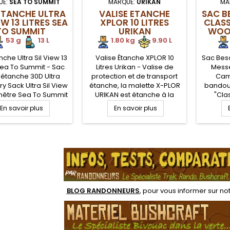
UE:
SEA TO SUMMIT
MARQUE:
URIKAN
MA
ETANCHE ULTRA
VALISE ETANCHE
SAC B
EW 13 LITRES SEA
XPLOR 10 LITRES
CLAS
TO SUMMIT
URIKAN
WOO
53 g
.
.
13 L
1.80 kg
.
.
9.90 L
che Ultra Sil View 13
Valise Étanche XPLOR 10
Sac Bes
 Sea To Summit - Sac
Litres Urikan - Valise de
Mess
 étanche 30D Ultra
protection et de transport
Cam
ry Sack Ultra Sil View
étanche, la malette X-PLOR
bandoul
nêtre Sea To Summit
URIKAN est étanche à la
"Cla
es, pour seulement 53
poussière, à l'eau,
R
En savoir plus
En savoir plus
our rangement des
traitement anti-corrosion et
co
ts personnels en
résistante aux chocs. Valise
rangem
donnée légère.
étanche Urikan XPlor pour le
ferm
.
eture Hypalon par
transport et protection
poch
ement et revêtement
d'équipement en conditions
bandou
one avec coutures
extrêmes
vintage
hermétiques
fermet
larg
BLOG RANDONNEURS
, pour vous informer sur no