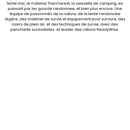
tente msr
, le matelas Thermarest, la
vaisselle de camping
, en
passant par les
gourde randonnee
, et bien plus encore. Une
équipe de passionnés de la nature, de la
tente randonnée
légère
, des
matériel de survie et équipement pour survivre
, des
loisirs de plein air, et des techniques de survie, avec des
penchants
survivalistes
. et leader des
rations ReadyWise
..