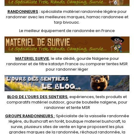
RANDONNEUR
S
:
spécialiste matériel randonnée légère
pour
randonner avec les meilleures marques,
hamac randonnee
et
tarp bivouac
.
Le
meilleur équipement de randonnée
en France
MATERIEL SURVIE
, le site dédié,
gourde Nalgene pour
randonner
et de
filtre katadyn France
ou
comparer tentes MSR
pour randonner léger
BLOG DE L'OURS DES SENTIERS
, expériences, tests produits et
comparatifs matériel outdoor
,
gourde bouteille nalgene
, pour
randonner et
tente MSR
GROUPE RANDONNEURS :
Spécialiste de la
vaisselle randonnée
légère
, du Bushcraft en forêt,
boutique materiel bushcraft
, la
survie, plusieurs sites de vente en ligne proposent les plus
grandes marques de la randonnée,
réchaud randonnée
, la