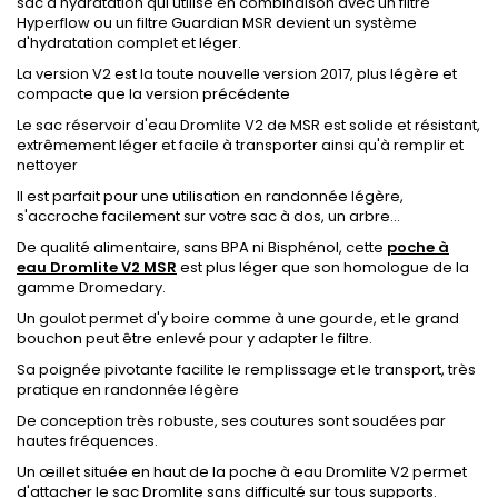
sac d'hydratation qui utilisé en combinaison avec un filtre
Hyperflow ou un filtre Guardian MSR devient un système
d'hydratation complet et léger.
La version V2 est la toute nouvelle version 2017, plus légère et
compacte que la version précédente
Le sac réservoir d'eau Dromlite V2 de MSR est solide et résistant,
extrêmement léger et facile à transporter ainsi qu'à remplir et
nettoyer
Il est parfait pour une utilisation en randonnée légère,
s'accroche facilement sur votre sac à dos, un arbre...
De qualité alimentaire, sans BPA ni Bisphénol, cette
poche à
eau Dromlite V2 MSR
est plus léger que son homologue de la
gamme Dromedary.
Un goulot permet d'y boire comme à une gourde, et le grand
bouchon peut être enlevé pour y adapter le filtre.
Sa poignée pivotante facilite le remplissage et le transport, très
pratique en randonnée légère
De conception très robuste, ses coutures sont soudées par
hautes fréquences.
Un œillet située en haut de la poche à eau Dromlite V2 permet
d'attacher le sac Dromlite sans difficulté sur tous supports.