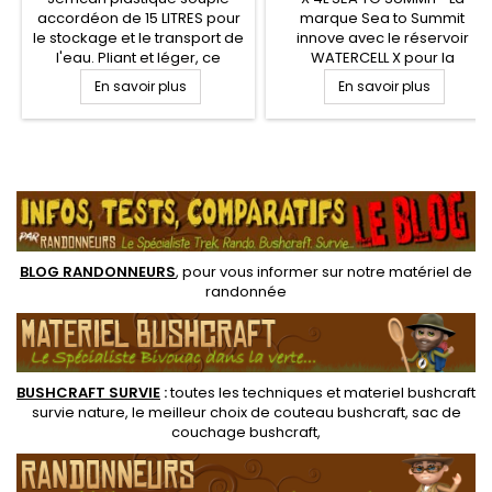
accordéon de 15 LITRES pour
marque Sea to Summit
le stockage et le transport de
innove avec le réservoir
l'eau. Pliant et léger, ce
WATERCELL X pour la
jerrican pour eau potable
randonnée légère et le
En savoir plus
En savoir plus
possède une poignée de
camping. Le réservoir souple
transport et robinet de
Watercell X est une poche de
fermeture et se replie en
transport et de stockage de
accordéon pour gain de
l'eau robuste, légère et
.
place à vide
pliante une fois vide, pour un
gain de place dans votre sac
à dos randonneur. Goulot
large ouverture...
BLOG RANDONNEURS
, pour vous informer sur notre
matériel de
randonnée
BUSHCRAFT SURVIE
:
toutes les techniques et
materiel
bushcraft
survie nature
, le meilleur choix de
couteau bushcraft
,
sac de
couchage bushcraft
,