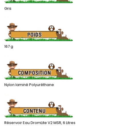
Gris
.
167 g
.
Nylon laminé Polyuréthane
.
Réservoir Eau DromLite V2 MSR, 6 Litres