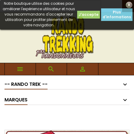
Notre boutique utilise des cookies pour

améliorer l'expérience utilisateur et nous
Plus
vous recommandons d'accepter leur
J'accepte
d'informations
utilisation pour profiter pleinement de
votre navigation.



-- RANDO TREK --
MARQUES