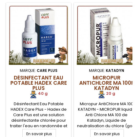
MARQUE:
CARE PLUS
MARQUE:
KATADYN
DÉSINFECTANT EAU
MICROPUR
POTABLE HADEX CARE
ANTICHLORE MA 100F
PLUS
KATADYN
40 g
20 g
Désinfectant Eau Potable
Micropur AntiChlore MA 100
HADEX Care Plus - Hadex de
KATADYN - MICROPUR liquide
Care Plus est une solution
Anti Chlore MA 100 de
désinfectante chlorée pour
Katadyn, Liquide de
traiter l'eau en randonnée et
neutralisation du chlore (goût
camping et la rendre potable
et odeur) contenu dans l'eau
En savoir plus
En savoir plus
après élimination des
après traitement chimique. Le