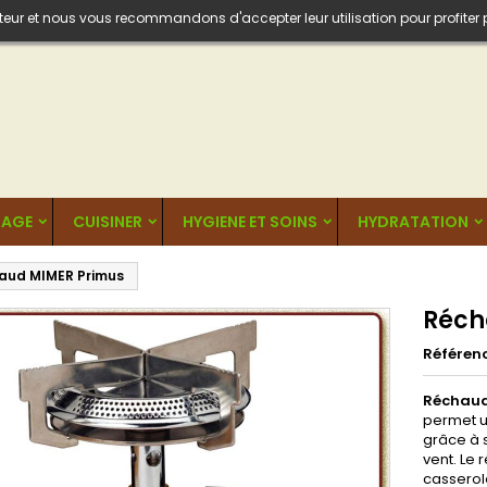
isateur et nous vous recommandons d'accepter leur utilisation pour profiter
AGE
CUISINER
HYGIENE ET SOINS
HYDRATATION
aud MIMER Primus
Réch
Référen
Réchaud
permet u
grâce à s
vent. Le
casserol