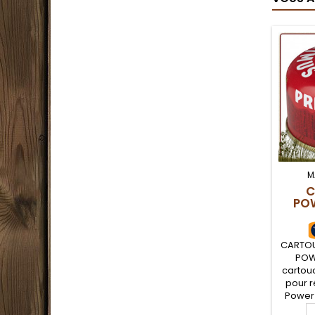
M
C
PO
CARTOU
POW
cartou
pour 
Power 
d'un m