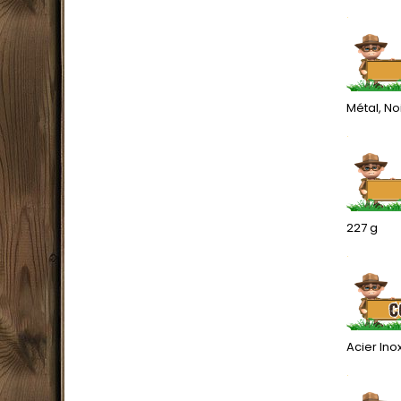
.
Métal, No
.
227 g
.
Acier Ino
.