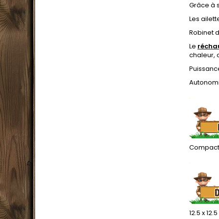
Grâce à s
Les ailet
Robinet d
Le
récha
chaleur,
Puissanc
Autonomie
.
Compact, 
.
12.5 x 12.