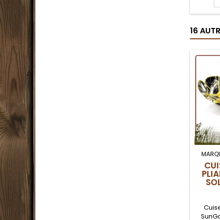
et d'
polyval
bo
16 AUT
print
avec 
même si
MARQ
CUI
PLI
SO
Cuise
SunGo