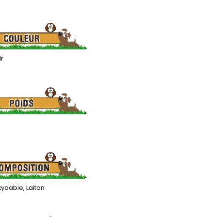
ir
xydable, Laiton