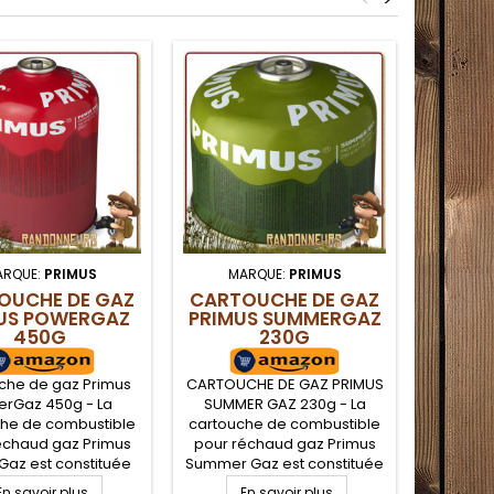
ARQUE:
PRIMUS
MARQUE:
PRIMUS
MA
OUCHE DE GAZ
CARTOUCHE DE GAZ
C
US POWERGAZ
PRIMUS SUMMERGAZ
SUMM
450G
230G
che de gaz Primus
CARTOUCHE DE GAZ PRIMUS
CARTOUC
rGaz 450g - La
SUMMER GAZ 230g - La
SUMME
he de combustible
cartouche de combustible
cartouc
échaud gaz Primus
pour réchaud gaz Primus
pour ré
Gaz est constituée
Summer Gaz est constituée
Summer G
élange de propane
d'un mélange de propane
d'un mé
En savoir plus
En savoir plus
E