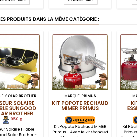
isobutane, mélange
et d'isobutane, mélange
et d'i
ent qui offre un très
polyvalent qui offre un très
polyvale
n rendement du
bon rendement du
bon
RES PRODUITS DANS LA MÊME CATÉGORIE :
emps à l'automne,
printemps à l'automne,
printem
assez de pression
avec assez de pression
votre 
 la température est
même si la température est
avec 
négative
négative
même si
UE:
SOLAR BROTHER
MARQUE:
PRIMUS
M
SEUR SOLAIRE
KIT POPOTE RÉCHAUD
K
ABLE SUNGOOD
MIMER PRIMUS
ESS
LAR BROTHER
950 g
Kit Popote Réchaud MIMER
Kit Réc
ur Solaire Pliable
Primus - Avec le kit réchaud
Primus
od Solar Brother -