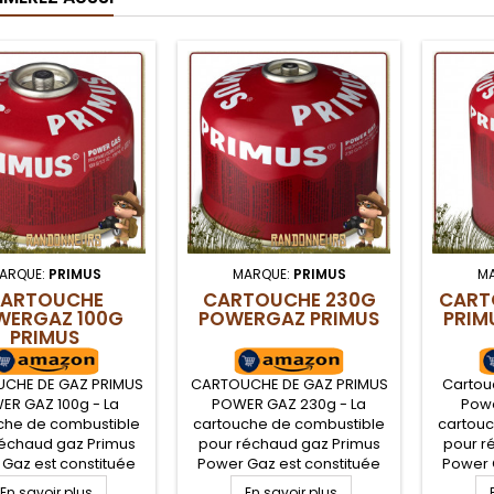
ARQUE:
PRIMUS
MARQUE:
PRIMUS
M
ARTOUCHE
CARTOUCHE 230G
CART
WERGAZ 100G
POWERGAZ PRIMUS
PRIM
PRIMUS
CHE DE GAZ PRIMUS
CARTOUCHE DE GAZ PRIMUS
Cartou
ER GAZ 100g - La
POWER GAZ 230g - La
Powe
che de combustible
cartouche de combustible
cartouc
réchaud gaz Primus
pour réchaud gaz Primus
pour r
Gaz est constituée
Power Gaz est constituée
Power 
élange de propane
d'un mélange de propane
d'un m
En savoir plus
En savoir plus