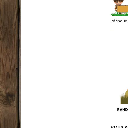
Réchaud 
.
RAND
VOUS A