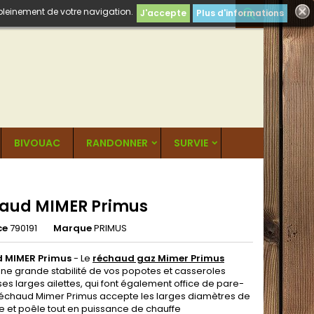
 pleinement de votre navigation.

J'accepte
Plus d'informations
BIVOUAC
RANDONNER
SURVIE
aud MIMER Primus
ce
790191
Marque
PRIMUS
 MIMER Primus
- Le
réchaud gaz Mimer Primus
ne grande stabilité de vos popotes et casseroles
es larges ailettes, qui font également office de pare-
 réchaud Mimer Primus accepte les larges diamètres de
e et poêle tout en puissance de chauffe