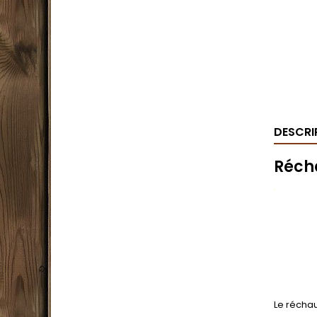
DESCRI
Réch
.
Le réchau