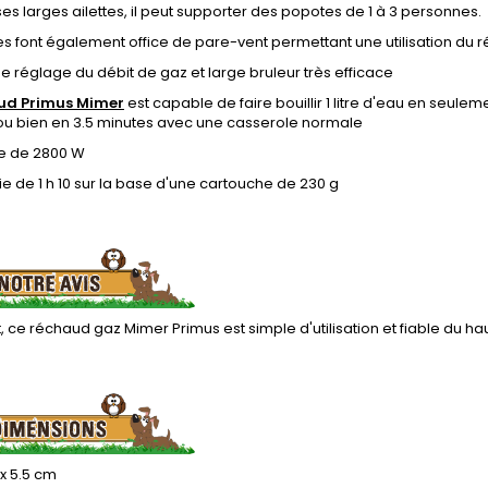
es larges ailettes, il peut supporter des popotes de 1 à 3 personnes.
tes font également office de pare-vent permettant une utilisation du 
e réglage du débit de gaz et large bruleur très efficace
ud Primus Mimer
est capable de faire bouillir 1 litre d'eau en seul
 ou bien en 3.5 minutes avec une casserole normale
e de 2800 W
 de 1 h 10 sur la base d'une cartouche de 230 g
ce réchaud gaz Mimer Primus est simple d'utilisation et fiable du ha
5 x 5.5 cm