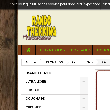
Notre boutique utilise des cookies pour améliorer l'expérience util
ULTRA LEGER
PORTAGE
COUCH
Accueil
RECHAUDS
Réchaud Gaz
Réch
-- RANDO TREK --
ULTRA LEGER
PORTAGE
COUCHAGE
CUISINER