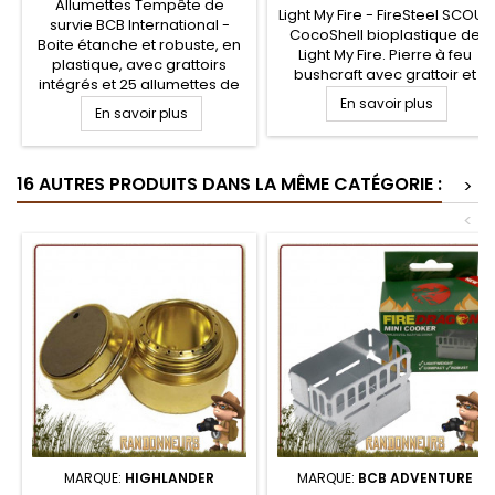
Allumettes Tempête de
Light My Fire - FireSteel SCOUT
survie BCB International -
CocoShell bioplastique de
Boite étanche et robuste, en
Light My Fire. Pierre à feu
plastique, avec grattoirs
bushcraft avec grattoir et
intégrés et 25 allumettes de
sifflet de signalisation. Pierre
survie tout temps. Pratique,
En savoir plus
En savoir plus
à feu tige ferrocérium de
cette boite ultra robuste pour
qualité avec grattoir de très
allumettes tempêtes
bonne prise en mains grâce
certifiées pour l'armée
à son manche ergonomique
16 AUTRES PRODUITS DANS LA MÊME CATÉGORIE :
possède un couvercle avec
>
et sifflet intégré. Grattoir on
fermeture étanche et triple
ne peux plus efficace pour de
<
grattoir intégré.
belles...
MARQUE:
HIGHLANDER
MARQUE:
BCB ADVENTURE