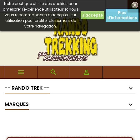
Notre boutique utilise des cookies pour

améliorer l'expérience utilisateur et nous
Plus
vous recommandons d'accepter leur
J'accepte
d'informations
utilisation pour profiter pleinement de
votre navigation.



-- RANDO TREK --
MARQUES