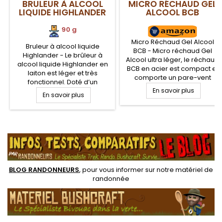
BRULEUR À ALCOOL
MICRO RÉCHAUD GEL
LIQUIDE HIGHLANDER
ALCOOL BCB
90 g
Micro Réchaud Gel Alcool
Bruleur à alcool liquide
BCB - Micro réchaud Gel
Highlander - Le brûleur à
Alcool ultra léger, le réchaud
alcool liquide Highlander en
BCB en acier est compact et
laiton est léger et très
comporte un pare-vent
fonctionnel. Doté d’un
intégré. Ce mini réchaud
couvercle à visser avec un
En savoir plus
En savoir plus
trekking s'utilise avec de
joint en caoutchouc et d’un
nombreux consommables
régulateur de flamme, il est
solides, en gels ou liquide,
parfaitement adapté à la
principalement adapté pour
.
randonnée légère et
le gel éthanol FireDragon
bushcraft. Consommable
BCB. De petite taille et pas
alcool liquide ou Méthanol
moins puissant, il est l'allier...
BLOG RANDONNEURS
, pour vous informer sur notre
matériel de
randonnée