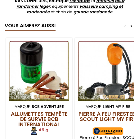
RANDONNEURS, boutique
réchauds
et
matériel pour
randonner léger
, équipements
vaisselle camping et
randonnée
et choix de
gourde randonnée
VOUS AIMEREZ AUSSI
<
>
MARQUE:
BCB ADVENTURE
MARQUE:
LIGHT MY FIRE
ALLUMETTES TEMPÊTE
PIERRE À FEU FIRESTEEL
DE SURVIE BCB
SCOUT LIGHT MY FIRE
INTERNATIONAL
45 g
Pierre à Feu Firesteel SCOUT