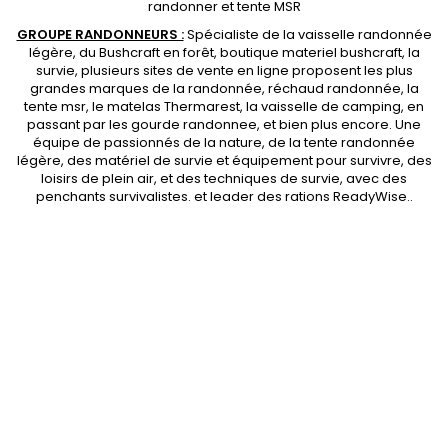
randonner et
tente MSR
GROUPE RANDONNEURS :
Spécialiste de la
vaisselle randonnée
légère
, du Bushcraft en forêt,
boutique materiel bushcraft
, la
survie, plusieurs sites de vente en ligne proposent les plus
grandes marques de la randonnée,
réchaud randonnée
, la
tente msr
, le matelas Thermarest, la
vaisselle de camping
, en
passant par les
gourde randonnee
, et bien plus encore. Une
équipe de passionnés de la nature, de la
tente randonnée
légère
, des
matériel de survie et équipement pour survivre
, des
loisirs de plein air, et des techniques de survie, avec des
penchants
survivalistes
. et leader des
rations ReadyWise
..