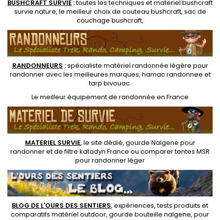
BUSHCRAFT SURVIE
:
toutes les techniques et
materiel
bushcraft
survie nature
, le meilleur choix de
couteau bushcraft
,
sac de
couchage bushcraft
,
RANDONNEUR
S
:
spécialiste matériel randonnée légère
pour
randonner avec les meilleures marques,
hamac randonnee
et
tarp bivouac
.
Le
meilleur équipement de randonnée
en France
MATERIEL SURVIE
, le site dédié,
gourde Nalgene pour
randonner
et de
filtre katadyn France
ou
comparer tentes MSR
pour randonner léger
BLOG DE L'OURS DES SENTIERS
, expériences, tests produits et
comparatifs matériel outdoor
,
gourde bouteille nalgene
, pour