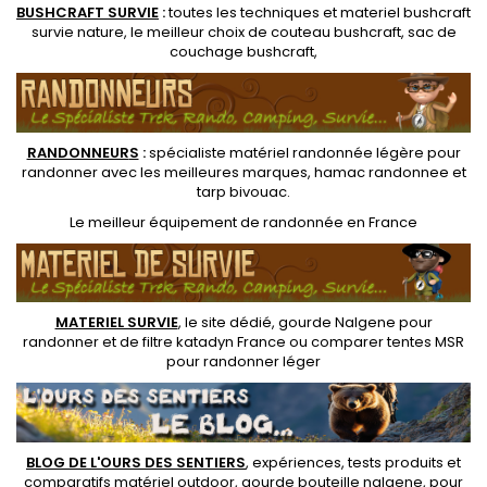
BUSHCRAFT SURVIE
:
toutes les techniques et
materiel
bushcraft
survie nature
, le meilleur choix de
couteau bushcraft
,
sac de
couchage bushcraft
,
RANDONNEUR
S
:
spécialiste matériel randonnée légère
pour
randonner avec les meilleures marques,
hamac randonnee
et
tarp bivouac
.
Le
meilleur équipement de randonnée
en France
MATERIEL SURVIE
, le site dédié,
gourde Nalgene pour
randonner
et de
filtre katadyn France
ou
comparer tentes MSR
pour randonner léger
BLOG DE L'OURS DES SENTIERS
, expériences, tests produits et
comparatifs matériel outdoor
,
gourde bouteille nalgene
, pour