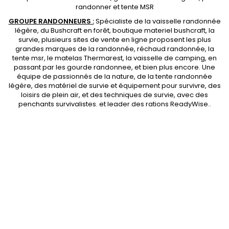
randonner et
tente MSR
GROUPE RANDONNEURS :
Spécialiste de la
vaisselle randonnée
légère
, du Bushcraft en forêt,
boutique materiel bushcraft
, la
survie, plusieurs sites de vente en ligne proposent les plus
grandes marques de la randonnée,
réchaud randonnée
, la
tente msr
, le matelas Thermarest, la
vaisselle de camping
, en
passant par les
gourde randonnee
, et bien plus encore. Une
équipe de passionnés de la nature, de la
tente randonnée
légère
, des
matériel de survie et équipement pour survivre
, des
loisirs de plein air, et des techniques de survie, avec des
penchants
survivalistes
. et leader des
rations ReadyWise
..