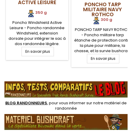
ACTIVE LEISURE
PONCHO TARP
MILITAIRE NAVY
350 g
ROTHCO
300 g
Poncho Windshield Active
Leisure - Poncho randonnée
PONCHO TARP NAVY ROTHCO
Windshield, extension
- Poncho militaire tarp
dorsale pour intégrer le sac à
étanche de protection contre
dos randonnée légère.
la pluie pour militaire, la
Pratique pour le trek et la
chasse, et la survie bushcraft.
En savoir plus
randonnée sous la pluie pour
Poncho militaire avec
En savoir plus
protéger aussi son sac à dos.
capuche et visière. Poncho
Coutures renforcées.
polyester ripstop avec
Capuche avec cordon de
œillets. Le poncho armée
serrage et zip frontal
.
NAVY peut également servir
de bâche, tarp ou tapis de
sol
BLOG RANDONNEURS
, pour vous informer sur notre
matériel de
randonnée