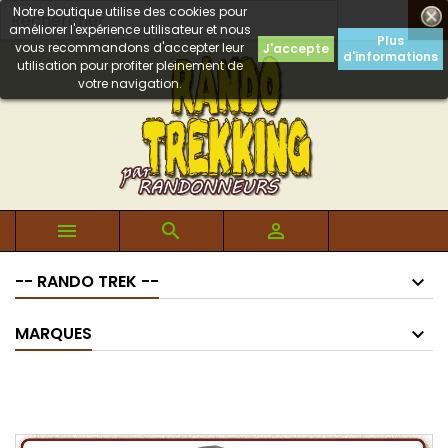
Notre boutique utilise des cookies pour

améliorer l'expérience utilisateur et nous
Plus
vous recommandons d'accepter leur
J'accepte
d'informations
utilisation pour profiter pleinement de
votre navigation.



-- RANDO TREK --
MARQUES