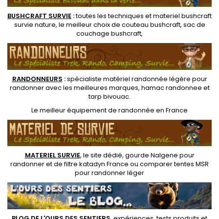
BUSHCRAFT SURVIE
:
toutes les techniques et
materiel
bushcraft
survie nature
, le meilleur choix de
couteau bushcraft
,
sac de
couchage bushcraft
,
RANDONNEUR
S
:
spécialiste matériel randonnée légère
pour
randonner avec les meilleures marques,
hamac randonnee
et
tarp bivouac
.
Le
meilleur équipement de randonnée
en France
MATERIEL SURVIE
, le site dédié,
gourde Nalgene pour
randonner
et de
filtre katadyn France
ou
comparer tentes MSR
pour randonner léger
BLOG DE L'OURS DES SENTIERS
, expériences, tests produits et