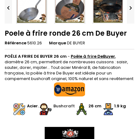


Poele à frire ronde 26 cm De Buyer
Référence
5610.26
Marque
DE BUYER
POÊLE A FRIRE DE BUYER 26 cm
-
Poêle à frire DeBuyer
,
diamètre 26 cm, permettant de nombreuses cuissons : saisir,
sauter, dorer, mijoter... Tout acier Minéral B, de fabrication
française, la poêle à frire De Buyer est idéale pour un
campement bushcraft originel, 100% naturel et sans revêtement
.
Acier.
.
Bushcraft
26 cm
1.9 kg
.