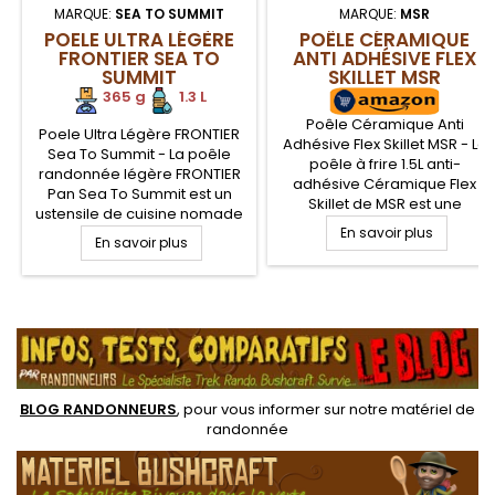
MARQUE:
SEA TO SUMMIT
MARQUE:
MSR
POELE ULTRA LÉGÈRE
POÊLE CÉRAMIQUE
FRONTIER SEA TO
ANTI ADHÉSIVE FLEX
SUMMIT
SKILLET MSR
365 g
.
1.3 L
Poêle Céramique Anti
Poele Ultra Légère FRONTIER
Adhésive Flex Skillet MSR - La
Sea To Summit - La poêle
poêle à frire 1.5L anti-
randonnée légère FRONTIER
adhésive Céramique Flex
Pan Sea To Summit est un
Skillet de MSR est une
ustensile de cuisine nomade
combinaison entre de
et perfectionné. La poêle
En savoir plus
En savoir plus
l'aluminium hard anodisé
FRONTIER est en aluminium
robuste et léger pour le
anodisé apportant légèreté,
randonneur, et un
robustesse. Revêtement
revêtement intérieur
.
céramique anti-adhésif pour
céramique permettant d'être
la cuisson des aliments.
anti-adhésive et non toxique.
Poignée repliable
Poignée repliable amovible
verrouillable Click-Safe
BLOG RANDONNEURS
, pour vous informer sur notre
matériel de
randonnée