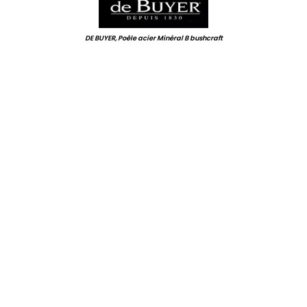
DE BUYER, Poêle acier Minéral B bushcraft
.