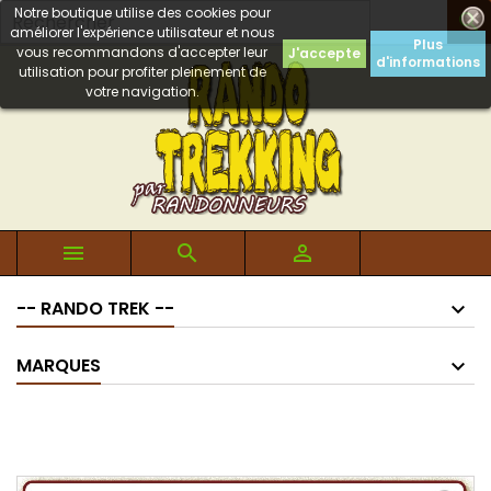
Notre boutique utilise des cookies pour

améliorer l'expérience utilisateur et nous
Plus
vous recommandons d'accepter leur
J'accepte
d'informations
utilisation pour profiter pleinement de
votre navigation.



-- RANDO TREK --
MARQUES