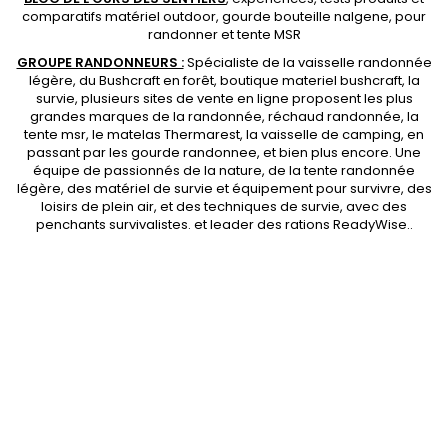
comparatifs matériel outdoor
,
gourde bouteille nalgene
, pour
randonner et
tente MSR
GROUPE RANDONNEURS :
Spécialiste de la
vaisselle randonnée
légère
, du Bushcraft en forêt,
boutique materiel bushcraft
, la
survie, plusieurs sites de vente en ligne proposent les plus
grandes marques de la randonnée,
réchaud randonnée
, la
tente msr
, le matelas Thermarest, la
vaisselle de camping
, en
passant par les
gourde randonnee
, et bien plus encore. Une
équipe de passionnés de la nature, de la
tente randonnée
légère
, des
matériel de survie et équipement pour survivre
, des
loisirs de plein air, et des techniques de survie, avec des
penchants
survivalistes
. et leader des
rations ReadyWise
..